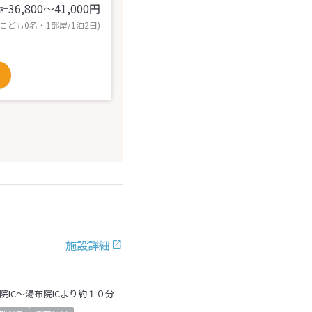
36,800〜41,000
円
計
 こども0名・1部屋/1泊2日)
施設詳細
院IC～湯布院ICより約１０分