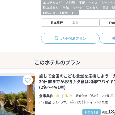
エステ＆スパ
大浴場
宅配サービス
ジャグジ
駐車場有り
旅館
サウナ
送迎有り
最寄り駅
館内に車いす利用トイレ
日本旅行
収集中
Tru
JR＋宿泊プラン
旅して全国のこども食堂を応援しよう！九
30日前までがお得♪夕食は和洋中バイキ
(2名～4名1室)
夕・朝食付き
【広さ】12.5畳
和室（パノラマ）
バス
トイレ
禁煙
18
おとな1名
税込