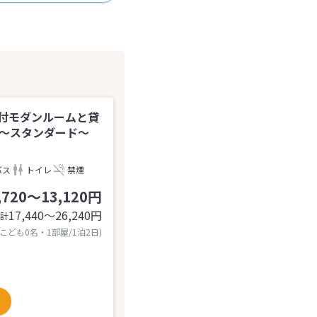
付モダンルームと貸
＊～スタンダード～
バス
トイレ
禁煙
,720～13,120円
17,440〜26,240
円
計
 こども0名・1部屋/1泊2日)