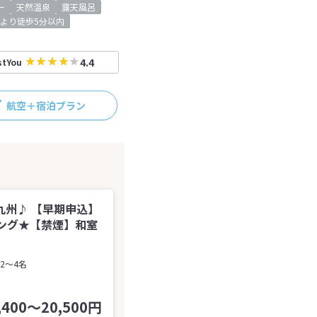
ー
天然温泉
露天風呂
より徒歩5分以内
4.4
stYou
航空＋宿泊プラン
州♪ 【早期申込】
ング★【禁煙】和室
2～4名
,400～20,500円