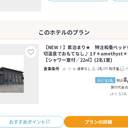
【NEW！】素泊まり★ 特注和畳ベッド
切温泉でおもてなし♪１F＊amethyst
【シャワー室付／22㎡】(2名1室)
食事なし
2名
和洋室
8
おとな1名
税込
旅行代金合
(おとな2名
おすすめポイント
プランの詳細