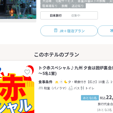
大浴場
宅配サービス
客室30室以下の旅館
天
駐車場有り
旅館
送迎有り
日本旅行
収集中
JR＋宿泊プラン
トク赤スペシャル♪九州 夕食は囲炉裏会
～5名1室)
夕・朝食付き
【広さ】10畳
1
和室（パノラマ）
バス
トイレ
22
おとな1名
税込
旅行代金合
(おとな2名