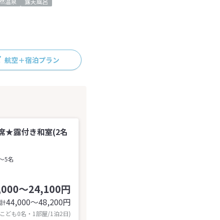
然温泉
露天風呂
航空＋宿泊プラン
席★露付き和室(2名
～5名
,000～24,100円
44,000〜48,200
円
計
 こども0名・1部屋/1泊2日)