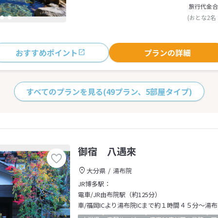
旅行代金合
(おとな2名
おすすめポイント
プランの詳細
すべてのプランを見る
(49プラン、5部屋タイプ)
御宿 八遇來
大分県
湯布院
JR博多駅：
電車/JR由布院駅（約125分）
車/福岡ICより湯布院ICまで約１時間４５分～湯布