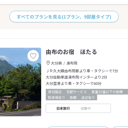
すべてのプランを見る
(1プラン、9部屋タイプ)
由布のお宿 ほたる
大分県
湯布院
ＪＲ久大線由布院駅より車・タクシーで7分
大分自動車道湯布院インターより2分
大分空港より車・タクシーで60分
貸切風呂
宅配サービス
客室30室以下の旅館
駐車場有り
旅館
送迎有り
日本旅行
収集中