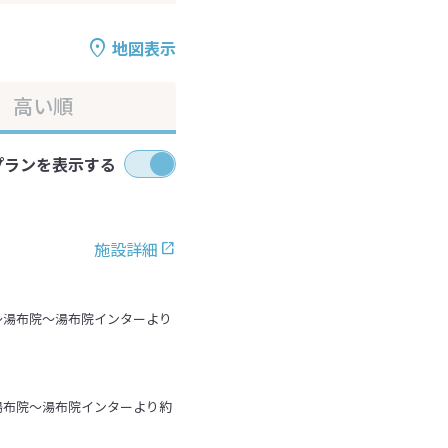
地図表示
高い順
プランを表示する
施設詳細
～湯布院～湯布院インターより
湯布院～湯布院インターより約