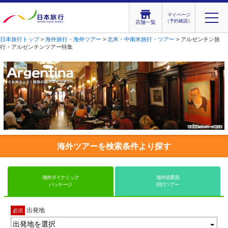
マイページ
（予約確認）
店舗一覧
日本旅行トップ
>
海外旅行・海外ツアー
>
北米・中南米旅行・ツアー
> アルゼンチン旅
行・アルゼンチンツアー特集
海外ツアーを検索条件より探す
海外ダイナミック
海外添乗員
パッケージ
同行ツアー
出発地
必須
出発地を選択