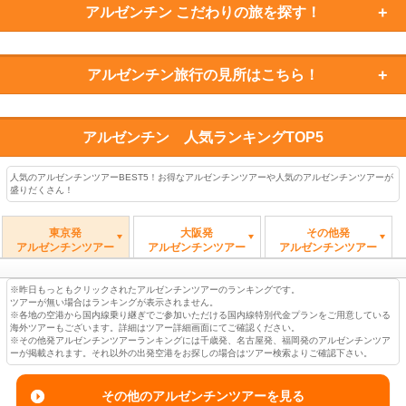
アルゼンチン
こだわりの旅を探す！
アルゼンチン旅行の
見所はこちら！
アルゼンチン
人気ランキングTOP5
人気のアルゼンチンツアーBEST5！お得なアルゼンチンツアーや人気のアルゼンチンツアーが
盛りだくさん！
東京発
大阪発
その他発
アルゼンチンツアー
アルゼンチンツアー
アルゼンチンツアー
※昨日もっともクリックされたアルゼンチンツアーのランキングです。
ツアーが無い場合はランキングが表示されません。
※各地の空港から国内線乗り継ぎでご参加いただける国内線特別代金プランをご用意している
海外ツアーもございます。詳細はツアー詳細画面にてご確認ください。
※その他発アルゼンチンツアーランキングには千歳発、名古屋発、福岡発のアルゼンチンツア
ーが掲載されます。それ以外の出発空港をお探しの場合はツアー検索よりご確認下さい。
その他のアルゼンチンツアーを見る