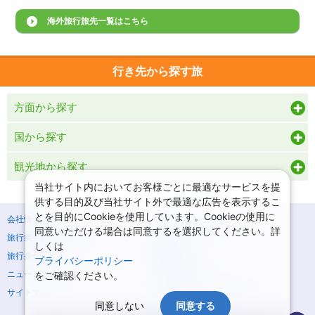
海外旅行旅先一覧はこちら
行き先から探す旅
方面から探す
国から探す
観光地から探す
当社サイト内においてお客様ごとに最適なサービスを提
供する目的及び当社サイト外で最適な広告を表示するこ
とを目的にCookieを使用しています。Cookieの使用に
会社情報
プライバシーポリシー
同意いただける場合は同意するを選択してください。詳
旅行業登録票・約款
規約集
しくは
旅行条件書
商標について
プライバシーポリシー
ニュースリリース
採用情報
をご確認ください。
サイトマップ
システムメンテナンスの
お知らせ
同意しない
同意する