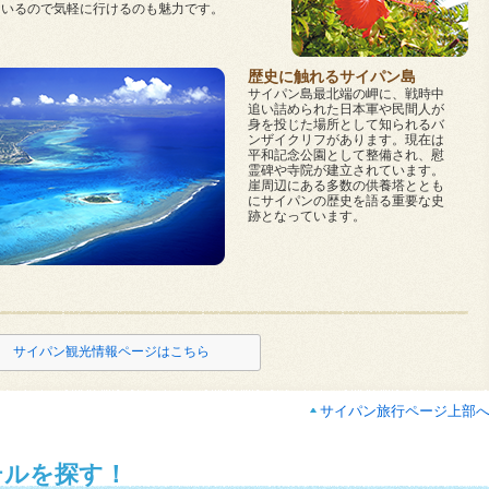
ているので気軽に行けるのも魅力です。
歴史に触れるサイパン島
サイパン島最北端の岬に、戦時中
追い詰められた日本軍や民間人が
身を投じた場所として知られるバ
ンザイクリフがあります。現在は
平和記念公園として整備され、慰
霊碑や寺院が建立されています。
崖周辺にある多数の供養塔ととも
にサイパンの歴史を語る重要な史
跡となっています。
サイパン観光情報ページはこちら
サイパン旅行ページ上部
テルを探す！