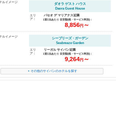
ダオラ ゲスト ハウス
Daora Guest House
エリ
パセオ デ マリアナス近隣
ア：
1室1泊あたり 目安額(税・サービス料別)：
8,856
～
円
シーブリーズ・ガーデン
Seabreaze Garden
エリ
リーガル サイパン近隣
ア：
1室1泊あたり 目安額(税・サービス料別)：
9,264
～
円
その他のサイパンのホテルを探す