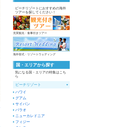
ビーチリゾートにおすすめの海外
ツアーを探してください！
充実観光・食事付きツアー
海外挙式・リゾートウェディング
国・エリアから探す
気になる国・エリアの特集はこち
ら
ビーチリゾート
ハワイ
グアム
サイパン
へ
パラオ
ニューカレドニア
フィジー