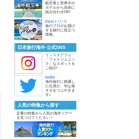
航空券と世界中の
ホテルから自由に
組み合わせOK!
tripa(トリパ)
旅のプロがお届け
する旅行に役立つ
情報。
日本旅行海外 公式SNS
インスタグラム
「フォトジェニッ
ク」なスポットを
ご紹介!
twitter
海外旅行に精通し
た社員が、旬な旅
ネタをつぶやきま
す♪
人気の特集から探す
定番の特集から人気の海外ツアー
を見つけてください！