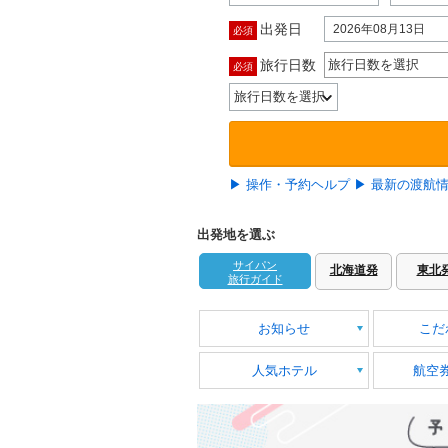
出発日
2026年08月13日
必須
旅行日数
旅行日数を選択
必須
▶ 操作・予約ヘルプ
▶ 最新の渡航
出発地を選ぶ
サイパン
北海道発
東北
旅行ガイド
お知らせ
こだ
人気ホテル
航空