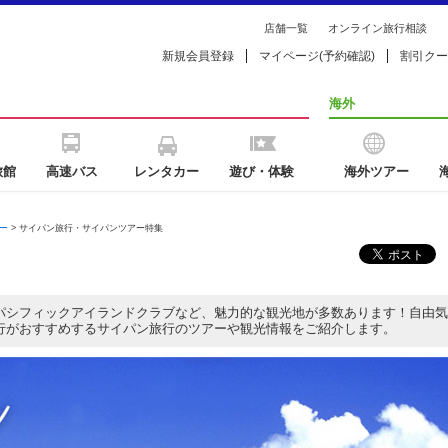
店舗一覧
オンライン旅行相談
新規会員登録
マイページ(予約確認)
割引クー
海外
旅館
高速バス
レンタカー
遊び・体験
海外ツアー
ー
> サイパン旅行・サイパンツアー特集
パシフィックアイランドクラブなど、魅力的な観光地が多数あります！自由気
行がおすすめするサイパン旅行のツアーや観光情報をご紹介します。