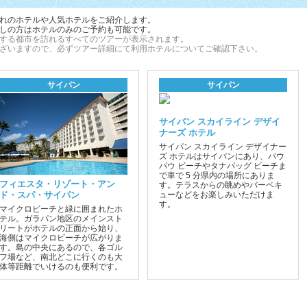
れのホテルや人気ホテルをご紹介します。
しの方はホテルのみのご予約も可能です。
する都市を訪れるすべてのツアーが表示されます。
ざいますので、必ずツアー詳細にて利用ホテルについてご確認下さい。
サイパン
サイパン
サイパン スカイライン デザイ
ナーズ ホテル
サイパン スカイライン デザイナー
ズ ホテルはサイパンにあり、パウ
パウ ビーチやタナパッグ ビーチま
で車で 5 分県内の場所にありま
フィエスタ・リゾート・アン
す。テラスからの眺めやバーベキ
ド・スパ・サイパン
ューなどをお楽しみいただけま
す。
マイクロビーチと緑に囲まれたホ
テル。ガラパン地区のメインスト
リートがホテルの正面から始り、
海側はマイクロビーチが広がりま
す。島の中央にあるので、各ゴル
フ場など、南北どこに行くのも大
体等距離でいけるのも便利です。