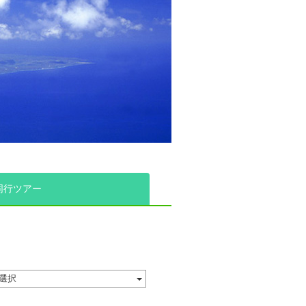
同行ツアー
選択