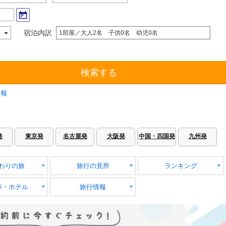
宿泊内訳
1部屋／大人2名 子供0名 幼児0名
検索する
情報
発
東京発
名古屋発
大阪発
中国・四国発
九州発
わりの旅
旅行の見所
ランキング
券・ホテル
旅行情報