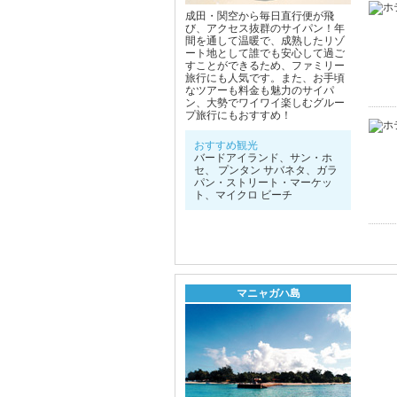
成田・関空から毎日直行便が飛
び、アクセス抜群のサイパン！年
間を通して温暖で、成熟したリゾ
ート地として誰でも安心して過ご
すことができるため、ファミリー
旅行にも人気です。また、お手頃
なツアーも料金も魅力のサイパ
ン、大勢でワイワイ楽しむグルー
プ旅行にもおすすめ！
おすすめ観光
バードアイランド、サン・ホ
セ、 プンタン サバネタ、ガラ
パン・ストリート・マーケッ
ト、マイクロ ビーチ
マニャガハ島