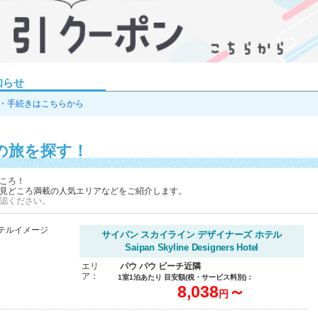
知らせ
・手続きはこちらから
の旅を探す！
ころ！
見どころ満載の人気エリアなどをご紹介します。
認ください。
サイパン スカイライン デザイナーズ ホテル
Saipan Skyline Designers Hotel
エリ
パウ パウ ビーチ近隣
ア：
1室1泊あたり 目安額(税・サービス料別)：
8,038
～
円