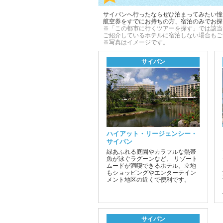
サイパンへ行ったならぜひ泊まってみたい憧
航空券をすでにお持ちの方、宿泊のみでお探
※「この都市に行くツアーを探す」では該当
ご紹介しているホテルに宿泊しない場合もご
※写真はイメージです。
サイパン
ハイアット・リージェンシー・
サイパン
緑あふれる庭園やカラフルな熱帯
魚が泳ぐラグーンなど、 リゾート
ムードが満喫できるホテル。立地
もショッピングやエンターテイン
メント地区の近くで便利です。
サイパン