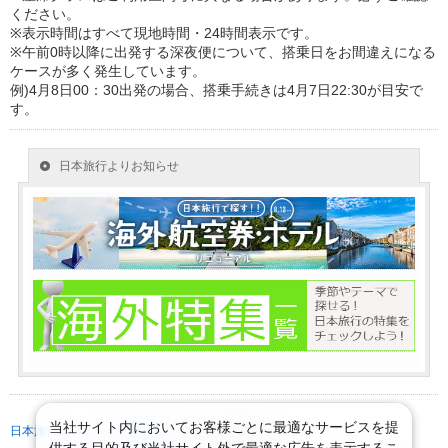
ください。
※表示時間はすべて現地時間・24時間表示です。
※午前0時以降に出発する深夜便について、搭乗日をお間違えになる
ケースが多く発生しています。
例)4月8日00：30出発の場合、搭乗手続きは4月7日22:30が目安で
す。
当社サイト内においてお客様ごとに最適なサービスを提
日本旅行 トップ
>
海外航空券
>
海外航空券検索
供する目的及び当社サイト外で最適な広告を表示するこ