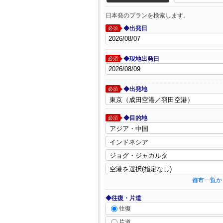
日本発のプランを検索します。
◆出発日
必須
◆現地出発日
必須
◆出発地
必須
◆目的地
必須
都市一覧か
◆往復・片道
往復
片道