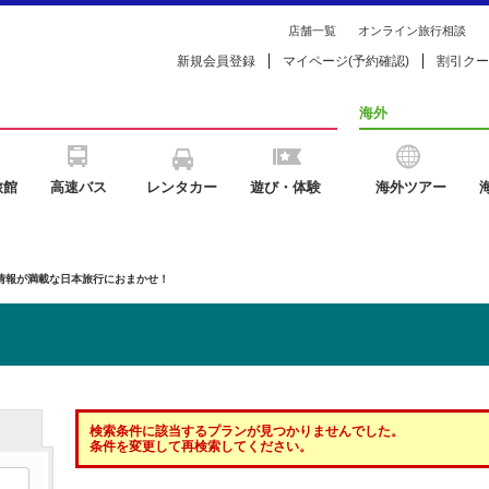
店舗一覧
オンライン旅行相談
新規会員登録
マイページ(予約確認)
割引クー
海外
旅館
高速バス
レンタカー
遊び・体験
海外ツアー
の情報が満載な日本旅行におまかせ！
検索条件に該当するプランが見つかりませんでした。
条件を変更して再検索してください。