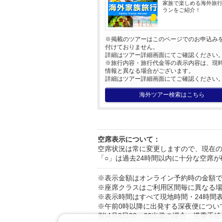
家族で楽しめる海外旅
ランをご紹介！
※掲載のツアーはこのページでのお申込み
付けておりません。
詳細はツアー詳細画面にてご確認ください
※旅行内容・旅行代金等の表示内容は、現
情報と異なる場合がございます。
詳細はツアー詳細画面にてご確認ください
海外ツアー検索はこちら
空席表示について：
空席状況は常に変更しますので、現在
「○」は過去24時間以内に十分な空席
※表示金額はオンライン予約時の金額
※座席クラスはご利用区間毎に異なる
※表示時間はすべて現地時間・24時間
※午前0時以降に出発する深夜便につい
例)4月8日00：30出発の場合、搭乗手続