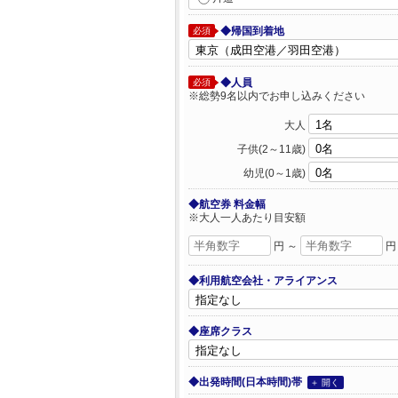
◆帰国到着地
必須
◆人員
必須
※総勢9名以内でお申し込みください
大人
子供(2～11歳)
幼児(0～1歳)
◆航空券 料金幅
※大人一人あたり目安額
円 ～
円
◆利用航空会社・アライアンス
◆座席クラス
◆出発時間(日本時間)帯
＋ 開く