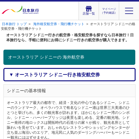
マイページ
（予約確認）
店舗一覧
日本旅行 トップ
>
海外格安航空券・飛行機チケット
> オーストラリア シドニーの格
安航空券・飛行機チケット
オーストラリア シドニー行きの航空券・格安航空券を探すなら日本旅行！日
本旅行なら、手軽に便利にお得にシドニー行きの航空券が購入できます。
オーストラリア シドニーの 海外航空券
▼ オーストラリア シドニー行き格安航空券
シドニーの基本情報
オーストラリア最大の都市で、経済・文化の中心であるシドニー。シドニ
ーのランドマーク、オペラハウスで有名なシドニー港は世界三大美港のひ
とつと挙げられ、多くの観光客が訪れます。ほかにもシドニー湾のシンボ
ル、シドニー・ハーバーブリッジは夜景も楽しめる、定番の観光地。シド
ニー発祥の地ロックスは開拓時代の石造りの家々が残り、観光名所として
賑わいを見せています。おしゃれなレストランやショッピングセンターが
立ち並ぶ海沿いのエリア、地元民に人気のダーリングハーバーもーシドニ
ー観光にははずせません。