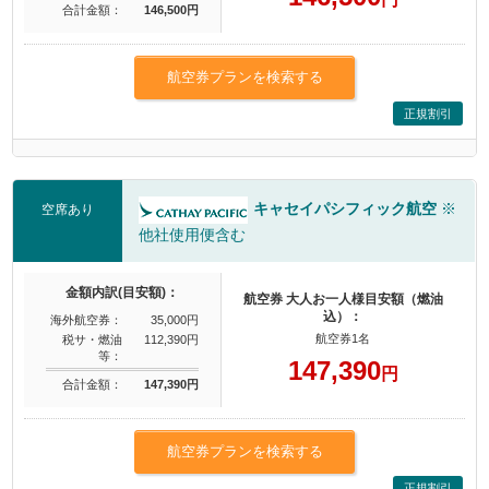
合計金額：
146,500円
航空券プランを検索する
正規割引
キャセイパシフィック航空
※
空席あり
他社使用便含む
金額内訳(目安額)：
航空券 大人お一人様目安額（燃油
込）：
海外航空券：
35,000円
航空券1名
税サ・燃油
112,390円
等：
147,390
円
合計金額：
147,390円
航空券プランを検索する
正規割引