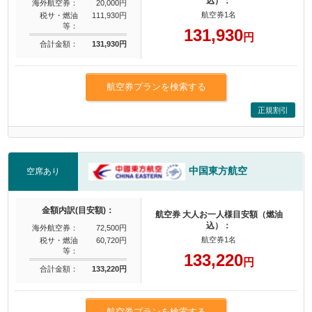
込）：
海外航空券：
20,000円
航空券1名
税サ・燃油
111,930円
等：
131,930
円
合計金額：
131,930円
航空券プランを検索する
正規割引
中国東方航空
空席あり
金額内訳(目安額)：
航空券 大人お一人様目安額（燃油
込）：
海外航空券：
72,500円
航空券1名
税サ・燃油
60,720円
等：
133,220
円
合計金額：
133,220円
航空券プランを検索する