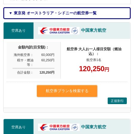
▼ 東京発 オーストラリア・シドニーの航空券一覧
中国東方航空
空席あり
金額内訳(目安額)：
航空券 大人お一人様目安額（燃油
込）：
海外航空券：
60,000円
航空券1名
税サ・燃油
60,250円
等：
120,250
円
合計金額：
120,250円
航空券プランを検索する
正規割引
中国東方航空
空席あり