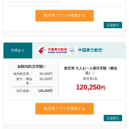
航空券プランを検索する
正規割引
中国東方航空
空席あり
金額内訳(目安額)：
航空券 大人お一人様目安額（燃油
込）：
海外航空券：
60,000円
航空券1名
税サ・燃油
60,250円
等：
120,250
円
合計金額：
120,250円
航空券プランを検索する
正規割引