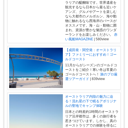
ラリアの醍醐味です。世界遺産を
観光するなら日本から最も近いケ
アンズ、グルメやアートを楽しむ
なら大都市のメルボルン、海や動
物に触れるなら西海岸のパースが
オススメです。海・山・動物に囲
まれ、資源が豊かな魅惑のワンダ
ーランドをお楽しみください。
赤
い風船MAGAZINE
|
580view
【成田発・関空発：オーストラリ
ア】ファミリーにおすすめ！ゴー
ルドコースト
11月からがシーズンのゴールドコ
ーストをご紹介！寒い冬は常夏の
ゴールドコーストへ！
旅のプロ厳
選ツアーガイド
|
839view
オーストラリア内陸の魅力に迫
る！流れ星の下で眠るアボリジナ
ルの聖地でキャンプ体験
日本との時差約1時間のオーストラ
リア沿岸都市は、多くの旅行者を
惹きつけています。しかし、真の
オーストラリアでの体験を得るに