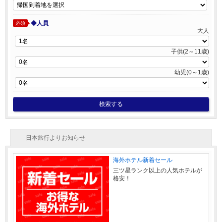
◆人員
必須
大人
子供(2～11歳)
幼児(0～1歳)
検索する
日本旅行よりお知らせ
海外ホテル新着セール
三ツ星ランク以上の人気ホテルが
格安！