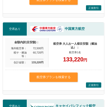
正規割引
中国東方航空
空席あり
金額内訳(目安額)：
航空券 大人お一人様目安額（燃油
込）：
海外航空券：
72,500円
航空券1名
税サ・燃油
60,720円
等：
133,220
円
合計金額：
133,220円
航空券プランを検索する
正規割引
キャセイパシフィック航空
空席あり