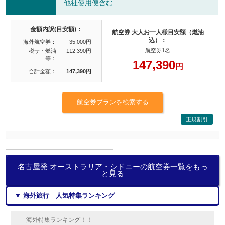
他社使用便含む
金額内訳(目安額)：
航空券 大人お一人様目安額（燃油
込）：
海外航空券：
35,000円
航空券1名
税サ・燃油
112,390円
等：
147,390
円
合計金額：
147,390円
航空券プランを検索する
正規割引
名古屋発 オーストラリア・シドニーの航空券一覧をもっ
と見る
▼ 海外旅行 人気特集ランキング
海外特集ランキング！！