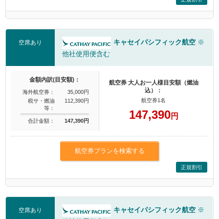
キャセイパシフィック航空
※
空席あり
他社使用便含む
金額内訳(目安額)：
航空券 大人お一人様目安額（燃油
込）：
海外航空券：
35,000円
航空券1名
税サ・燃油
112,390円
等：
147,390
円
合計金額：
147,390円
航空券プランを検索する
正規割引
キャセイパシフィック航空
※
空席あり