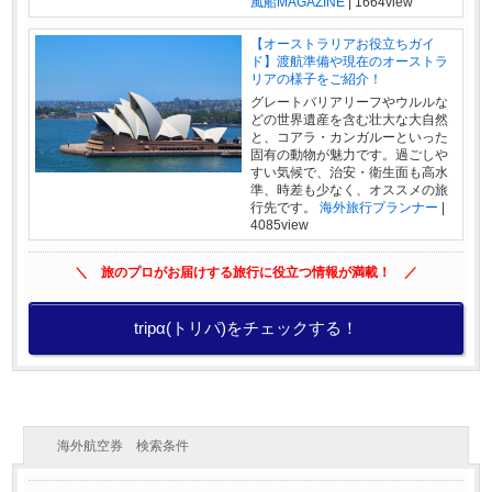
風船MAGAZINE
|
1664view
【オーストラリアお役立ちガイ
ド】渡航準備や現在のオーストラ
リアの様子をご紹介！
グレートバリアリーフやウルルな
どの世界遺産を含む壮大な大自然
と、コアラ・カンガルーといった
固有の動物が魅力です。過ごしや
すい気候で、治安・衛生面も高水
準、時差も少なく、オススメの旅
行先です。
海外旅行プランナー
|
4085view
＼ 旅のプロがお届けする旅行に役立つ情報が満載！ ／
tripα(トリパ)をチェックする！
海外航空券 検索条件