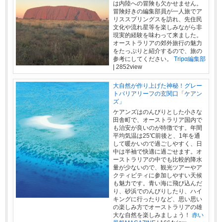
は内陸への冒険も欠かせません。
冒険好きの編集部員が一人旅でア
リススプリングスを訪れ、先住民
文化や流れ星等を楽しみながら非
現実的経験を味わって来ました。
オーストラリアの郊外旅行の魅力
をたっぷりと紹介するので、旅の
参考にしてください。
Tripα編集部
|
2852view
大自然が作り上げた神秘！グレー
トバリアリーフの玄関口「ケアン
ズ」
ケアンズはのんびりとした小さな
田舎町で、オーストラリア国内で
も治安が良いのが特徴です。年間
平均気温は25℃前後と、1年を通
して暖かいので過ごしやすく、日
中は半袖で快適に過ごせます。オ
ーストラリアの中でも比較的降水
量が少ないので、観光ツアーやア
クティビティに参加しやすい天候
も魅力です。青い海に飛び込んだ
り、砂浜でのんびりしたり、ハイ
キングに行ったりなど、思い思い
の楽しみ方でオーストラリアの雄
大な自然を楽しみましょう！
赤い