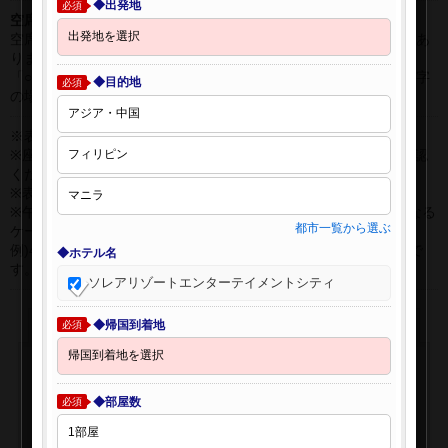
◆出発地
必須
空席表示について：
空席状況は常に変更しますので、現在の空席を保証するものではあ
りません。
「○」は過去24時間以内に十分な空席が確認できた商品です。 数字
◆目的地
必須
の場合は、現時点で座席数が少ない商品です。
※表示金額はオンライン予約時の金額です。
※座席クラスはご利用区間毎に異なる場合があります。必ずご確認
ください。
※表示時間はすべて現地時間・24時間表示です。
※午前0時以降に出発する深夜便について、搭乗日をお間違えになる
都市一覧から選ぶ
ケースが多く発生しています。
例)4月8日00：30出発の場合、搭乗手続きは4月7日22:30が目安で
◆ホテル名
す。
ソレアリゾートエンターテイメントシティ
◆帰国到着地
必須
◆部屋数
必須