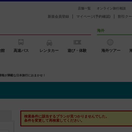
店舗一覧
オンライン旅行相談
新規会員登録
マイページ(予約確認)
割引クー
海外
旅館
高速バス
レンタカー
遊び・体験
海外ツアー
の情報が満載な日本旅行におまかせ！
検索条件に該当するプランが見つかりませんでした。
条件を変更して再検索してください。