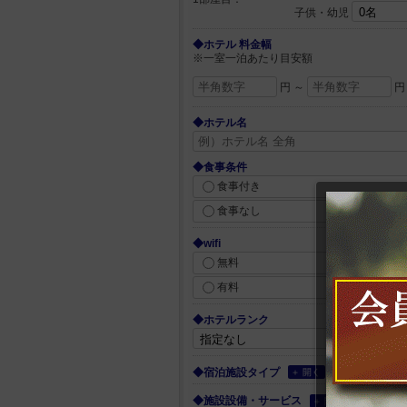
子供・幼児
◆ホテル 料金幅
※一室一泊あたり目安額
円 ～
円
◆ホテル名
◆食事条件
食事付き
食事なし
◆wifi
無料
有料
◆ホテルランク
◆宿泊施設タイプ
＋ 開く
◆施設設備・サービス
＋ 開く