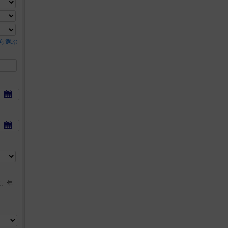
ら選ぶ
数、年