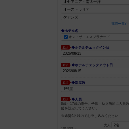
都市一覧か
◆ホテル名
オン・ザ・エスプラナード
◆ホテルチェックイン日
必須
◆ホテルチェックアウト日
必須
◆部屋数
必須
◆人員
必須
0歳～17歳の場合、子供・幼児箇所に人員
齢を設定してください。
※総勢9名以内でお申し込みください
大人
1部屋目：