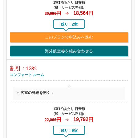
1室1泊あたり 目安額
(税・サービス料別):
円
18,564
円
20,696
⇒
残り：2室
このプランで申込みへ進む
海外航空券を組み合わせる
割引 : 13%
コンフォート ルーム
＋ 客室の詳細を開く：
1室1泊あたり 目安額
(税・サービス料別):
円
19,792
円
22,066
⇒
残り：9室