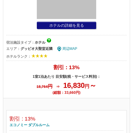
ホテルの詳細を見る
宿泊施設タイプ：
ホテル
エリア：
グッビオ大聖堂近隣
周辺MAP
ホテルランク：
割引 : 13%
1室1泊あたり 目安額(税・サービス料別)：
16,830
～
円
円
18,764
⇒
(総額：33,660円)
割引 : 13%
エコノミー ダブルルーム