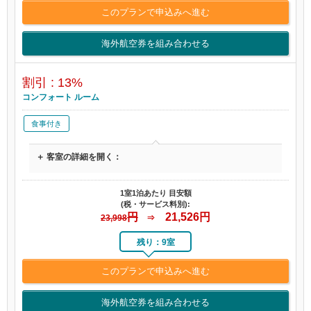
このプランで申込みへ進む
海外航空券を組み合わせる
割引 : 13%
コンフォート ルーム
食事付き
＋ 客室の詳細を開く：
1室1泊あたり 目安額
(税・サービス料別):
円
21,526
円
23,998
⇒
残り：9室
このプランで申込みへ進む
海外航空券を組み合わせる