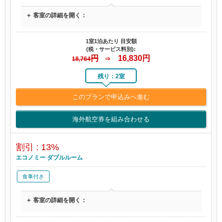
＋ 客室の詳細を開く：
1室1泊あたり 目安額
(税・サービス料別):
円
16,830
円
18,764
⇒
残り：2室
このプランで申込みへ進む
海外航空券を組み合わせる
割引 : 13%
エコノミー ダブルルーム
食事付き
＋ 客室の詳細を開く：