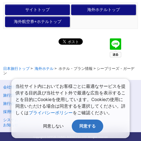
サイトトップ
海外ホテルトップ
海外航空券+ホテルトップ
日本旅行トップ
>
海外ホテル
>
ホテル・プラン情報 > シーブリーズ・ガーデ
ン
当社サイト内においてお客様ごとに最適なサービスを提
会社情報
プライバシーポリシー
供する目的及び当社サイト外で最適な広告を表示するこ
旅行業登録票・約款
規約集
とを目的にCookieを使用しています。Cookieの使用に
旅行条件書
ニュースリリース
同意いただける場合は同意するを選択してください。詳
採用情報
サイトマップ
しくは
プライバシーポリシー
をご確認ください。
システムメンテナンスの
お知らせ
同意しない
同意する
Copyright © NIPPON TRAVEL AGENCY Co.,LTD. All rights reserved.