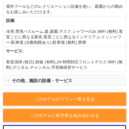
屋外プールなどのレクリエーション設備を使い、庭園からの眺め
をお楽しみいただけます。
設備:
冷房,専用バスルーム,庭,庭園,デスク,シャワーのみ,WiFi (無料),客
室ごとに異なる家具,客室ごとに異なるインテリア,レインシャワ
ー,駐車場 (台数制限あり),駐車場 (無料),禁煙
サービス:
客室清掃 (毎日),朝食 (有料),24 時間対応フロントデスク,WiFi (無
料),デジタル チャンネル,手荷物保管サービス
＋
その他、施設の設備・サービス
このホテルのプラン一覧を見る
このホテルと航空券を組み合わせる