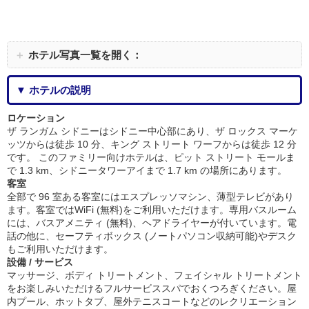
＋
ホテル写真一覧を開く：
▼ ホテルの説明
ロケーション
ザ ランガム シドニーはシドニー中心部にあり、ザ ロックス マーケ
ッツからは徒歩 10 分、キング ストリート ワーフからは徒歩 12 分
です。 このファミリー向けホテルは、ピット ストリート モールま
で 1.3 km、シドニータワーアイまで 1.7 km の場所にあります。
客室
全部で 96 室ある客室にはエスプレッソマシン、薄型テレビがあり
ます。客室ではWiFi (無料)をご利用いただけます。専用バスルーム
には、バスアメニティ (無料)、ヘアドライヤーが付いています。電
話の他に、セーフティボックス (ノートパソコン収納可能)やデスク
もご利用いただけます。
設備 / サービス
マッサージ、ボディ トリートメント、フェイシャル トリートメント
をお楽しみいただけるフルサービススパでおくつろぎください。屋
内プール、ホットタブ、屋外テニスコートなどのレクリエーション