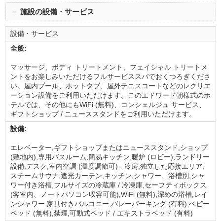
－
施設の設備・サービス
設備・サービス
全般:
マッサージ、ボディ トリートメント、フェイシャル トリートメ
ントをお楽しみいただけるフルサービススパでおくつろぎくださ
い。屋内プール、ホットタブ、屋外テニスコートなどのレクリエ
ーション設備をご利用いただけます。このエドワード朝様式のホ
テルでは、その他にもWiFi (無料)、コンシェルジュ サービス、
ギフトショップ / ニューススタンドをご利用いただけます。
設備:
エレベーター,ギフトショップまたはニューススタンド,ショップ
(敷地内),専用バスルーム,簡易キッチン,暖炉 (ロビー),ランドリー
設備,デスク,室内空調 (温度調節可) - 冷房,独立した応接エリア,
スチームサウナ,遮光カーテン,キッチン,シャワー、浴槽別,シャ
ワー付き浴槽,フルサイズの冷蔵庫 / 冷凍庫,セーフティボックス
(客室内、ノートパソコン収容可能),WiFi (無料),深めの浴槽,レイ
ンシャワー,家具付きバルコニー,バレーパーキング (有料),ベビー
ベッド (無料),禁煙,可動式ベッド / エキストラベッド (有料)