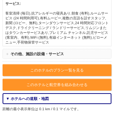
サービス:
客室清掃 (毎日),抗アレルギーの寝具あり,朝食 (有料),ルームサー
ビス (24 時間利用可),有料ムービー,複数の言語を話すスタッフ,
新聞 (ロビー、無料),ターンダウンサービス,24 時間対応フロント
デスク,ドライクリーニング / ランドリーサービス,リムジンまた
はタウンカーサービスあり,プレミアム チャンネル,託児サービス
(客室内、有料),WiFi (無料),有線インターネット (無料),ピローメ
ニュー,手荷物保管サービス
＋
その他、施設の設備・サービス
このホテルのプラン一覧を見る
このホテルと航空券を組み合わせる
▼ ホテルへの道順・地図
距離の最小表示単位は 0.1 km / 0.1 マイルです。