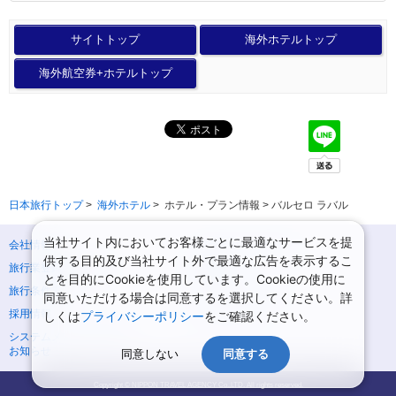
サイトトップ
海外ホテルトップ
海外航空券+ホテルトップ
日本旅行トップ
>
海外ホテル
>
ホテル・プラン情報 > バルセロ ラバル
当社サイト内においてお客様ごとに最適なサービスを提
会社情報
プライバシーポリシー
供する目的及び当社サイト外で最適な広告を表示するこ
旅行業登録票・約款
規約集
とを目的にCookieを使用しています。Cookieの使用に
旅行条件書
ニュースリリース
同意いただける場合は同意するを選択してください。詳
採用情報
サイトマップ
しくは
プライバシーポリシー
をご確認ください。
システムメンテナンスの
お知らせ
同意しない
同意する
Copyright © NIPPON TRAVEL AGENCY Co.,LTD. All rights reserved.