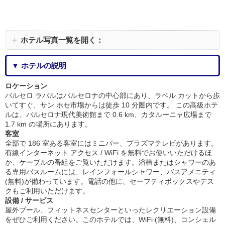
＋
ホテル写真一覧を開く：
▼ ホテルの説明
ロケーション
バルセロ ラバルはバルセロナの中心部にあり、ラベル カットから歩
いてすぐ、サン ホセ市場からは徒歩 10 分圏内です。 この高級ホテ
ルは、バルセロナ現代美術館まで 0.6 km、カタルーニャ広場まで
1.7 km の場所にあります。
客室
全部で 186 室ある客室にはミニバー、プラズマテレビがあります。
有線インターネット アクセス / WiFi を無料でお使いいただけるほ
か、ケーブルの番組をご覧いただけます。浴槽またはシャワーのあ
る専用バスルームには、レインフォールシャワー、バスアメニティ
(無料)が備わっています。電話の他に、セーフティボックスやデス
クもご利用いただけます。
設備 / サービス
屋外プール、フィットネスセンターといったレクリエーション設備
をぜひご利用ください。このホテルでは、WiFi (無料)、コンシェル