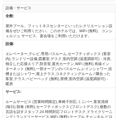
設備・サービス
全般:
屋外プール、フィットネスセンターといったレクリエーション設
備をぜひご利用ください。このホテルでは、WiFi (無料)、コンシ
ェルジュ サービス、宴会場をご利用いただけます。
設備:
エレベーター,テレビ,専用バスルーム,セーフティボックス (客室
内),ランドリー設備,図書室,デスク,室内空調 (温度調節可) - 冷房,
独立した応接エリア,防音室,遮光カーテン,WiFi (無料),有線イン
ターネット (無料),一部オープンのバスルーム,レインシャワー,浴
槽またはシャワー,屋上テラス,コネクティングルーム / 隣合った
客室,テラス,ベビーベッド (無料),禁煙,室内空調 (温度調節可) -
暖房
サービス:
ルームサービス (営業時間限定),車椅子対応,ミニバー,客室清掃
(毎日),朝食 (有料),セーフティボックス (フロントデスク),複数の
言語を話すスタッフ,24 時間対応フロントデスク,ドライクリーニ
ング / ランドリーサービス,WiFi (無料),ケーブル チャンネル,ピロ