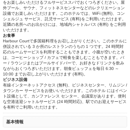
をお楽しみいただけるフルサービススパでおくつろぎください。屋
外プール、サウナ、フィットネスセンターなどのレクリエーション
設備でお楽しみいただけます。このホテルでは、WiFi (無料)、コン
シェルジュ サービス、託児サービス (有料)をご利用いただけます。
近隣の名所へのお出かけには、地域内シャトルバス (有料) をご利用
いただけます。
お食事
Harbour Courtで多国籍料理をお召し上がりください。このホテルに
併設されている 3 か所のレストランのうちの 1 つです。24 時間対
応のルームサービスを利用することもできます。小腹が空いたとき
は、コーヒーショップ / カフェで軽食を楽しむこともできます。バ
ー / ラウンジまたはプールサイドバーで、お好きなドリンクを飲み
ながらおくつろぎいただけます。朝食ビュッフェを毎日 6:30 ～
10:00 までお召し上がりいただけます (有料)。
ビジネス設備
有線インターネットアクセス (無料)、ビジネスセンター、リムジン /
タウンカー サービスをお使いいただけます。このホテル にはイベン
ト設備として、カンファレンス センター、会議室があります。便利
な空港送迎シャトルサービス (24 時間対応)、駅でのお迎えサービス
を有料でご利用いただけます。
基本情報