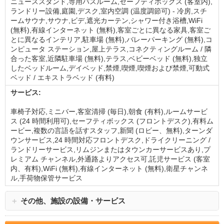
ニューススタンド,専用バスルーム,セーフティボックス (客室内),
ランドリー設備,庭園,デスク,室内空調 (温度調節可) - 冷房,スチ
ームサウナ,サウナ,ビデ,遮光カーテン,シャワー付き浴槽,WiFi
(無料),有線インターネット (無料),客室ごとに異なる家具,客室ご
とに異なるインテリア,駐車場 (無料),バレーパーキング (無料),コ
ンピュータ ステーション,屋上テラス,コネクティングルーム / 隣
合った客室,近隣駐車場 (無料),テラス,ベビーベッド (無料),独立
したベッドルーム,デイベッド,禁煙,喫煙,喫煙および禁煙,可動式
ベッド / エキストラベッド (有料)
サービス:
車椅子対応,ミニバー,客室清掃 (毎日),朝食 (有料),ルームサービ
ス (24 時間利用可),セーフティボックス (フロントデスク),有料ム
ービー,複数の言語を話すスタッフ,新聞 (ロビー、無料),ターンダ
ウンサービス,24 時間対応フロントデスク,ドライクリーニング /
ランドリーサービス,リムジンまたはタウンカーサービスあり,プ
レミアム チャンネル,外通路よりアクセス可,託児サービス (客室
内、有料),WiFi (無料),有線インターネット (無料),衛星チャンネ
ル,手荷物保管サービス
＋
その他、施設の設備・サービス