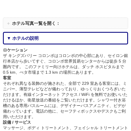
＋
ホテル写真一覧を開く：
▼ ホテルの説明
ロケーション
ザ キングズバリー コロンボはコロンボの中心部にあり、セイロン銀
行本店から歩いてすぐ、コロンボ世界貿易センターからは徒歩 5 分
圏内です。 このファミリー向けホテルは、ダッチ ホスピタルまで
0.5 km、ぺタ市場まで 1.3 km の場所にあります。
客室
それぞれ異なる装飾のが施された、全部で 229 室ある客室には、ミ
ニバー、薄型テレビなどが備わっており、ゆっくりおくつろぎいた
だけます。有線インターネット アクセス / WiFi を無料でお使いいた
だけるほか、衛星放送の番組をご覧いただけます。シャワー付き浴
槽のある専用バスルームには、デザイナーバスアメニティ、ビデが
備わっています。電話の他に、セーフティボックスやデスクもご利
用いただけます。
設備 / サービス
マッサージ、ボディ トリートメント、フェイシャル トリートメント