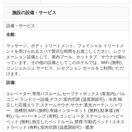
－
施設の設備・サービス
設備・サービス
全般:
マッサージ、ボディ トリートメント、フェイシャル トリートメ
ントを受けられるスパで贅沢な時間をお過ごしください。レクリ
エーション設備として、屋内プール、ホットタブ、サウナが備わ
っています。その他の設備としてこのホテルでは、WiFi (無料)、
コンシェルジュ サービス、レセプション ホールをご利用いただ
けます。
設備:
エレベーター,専用バスルーム,セーフティボックス (客室内),バル
コニー,ランドリー設備,デスク,室内空調 (温度調節可) - 冷房,独
立した応接エリア,スチームサウナ,サウナ,遮光カーテン,シャワ
ー、浴槽別,WiFi (無料),有線インターネット (無料),駐車場 (有
料),バレーパーキング (有料),コンピュータ ステーション,ベビー
ベッド (無料),独立したベッドルーム,禁煙,可動式ベッド / エキス
トラベッド (有料),室内空調 (温度調節可) - 暖房