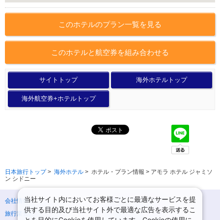
このホテルのプラン一覧を見る
このホテルと航空券を組み合わせる
サイトトップ
海外ホテルトップ
海外航空券+ホテルトップ
日本旅行トップ
>
海外ホテル
>
ホテル・プラン情報 > アモラ ホテル ジャミソ
ン シドニー
当社サイト内においてお客様ごとに最適なサービスを提
会社情報
プライバシーポリシー
供する目的及び当社サイト外で最適な広告を表示するこ
旅行業登録票・約款
規約集
とを目的にCookieを使用しています。Cookieの使用に