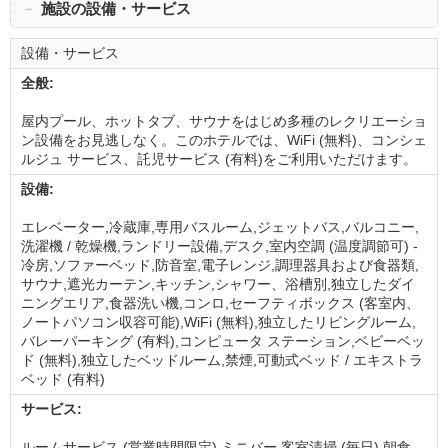
－
施設の設備・サービス
設備・サービス
全般:
屋内プール、ホットタブ、サウナをはじめ多種のレクリエーショ
ン設備をお見逃しなく。このホテルでは、WiFi (無料)、コンシェ
ルジュ サービス、託児サービス (有料)をご利用いただけます。
設備:
エレベーター,冷蔵庫,専用バスルーム,ジェットバス,バルコニー,
洗濯機 / 乾燥機,ランドリー設備,デスク,室内空調 (温度調節可) -
冷房,ソファーベッド,防音室,電子レンジ,調理器具および食器類,
サウナ,遮光カーテン,キッチン,シャワー、浴槽別,独立したダイ
ニングエリア,食器洗い機,コンロ,セーフティボックス (客室内、
ノートパソコン収容可能),WiFi (無料),独立したリビングルーム,
バレーパーキング (有料),コンピュータ ステーション,ベビーベッ
ド (無料),独立したベッドルーム,禁煙,可動式ベッド / エキストラ
ベッド (有料)
サービス:
ルームサービス (営業時間限定),ミニバー,客室清掃 (毎日),朝食