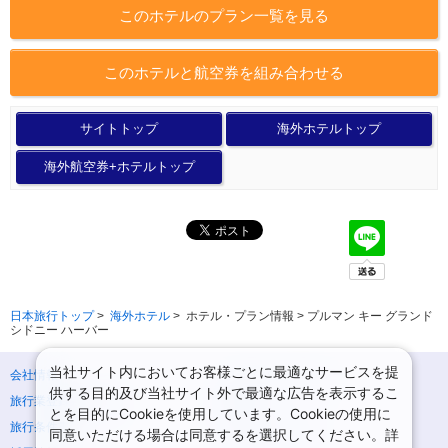
このホテルのプラン一覧を見る
このホテルと航空券を組み合わせる
サイトトップ
海外ホテルトップ
海外航空券+ホテルトップ
日本旅行トップ
>
海外ホテル
>
ホテル・プラン情報 > プルマン キー グランド
シドニー ハーバー
当社サイト内においてお客様ごとに最適なサービスを提
会社情報
プライバシーポリシー
供する目的及び当社サイト外で最適な広告を表示するこ
旅行業登録票・約款
規約集
とを目的にCookieを使用しています。Cookieの使用に
旅行条件書
ニュースリリース
同意いただける場合は同意するを選択してください。詳