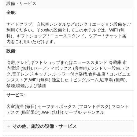
設備・サービス
全般:
ナイトクラブ、自転車レンタルなどのレクリエーション設備をご
利用ください。その他の設備としてこのホテルでは、WiFi (無
料)、ギフトショップ / ニューススタンド、ツアー / チケット案
内をご利用いただけます。
設備:
冷房,テレビ,ギフトショップまたはニューススタンド,冷蔵庫,市
内電話 (無料),セーフティボックス (客室内),ランドリー設備,デス
ク,電子レンジ,キッチン,シャワー付き浴槽,食料品店 / コンビニエ
ンスストア,WiFi (無料),独立したリビングルーム,駐車場 (無料),
禁煙,喫煙および禁煙
サービス:
客室清掃 (毎日),セーフティボックス (フロントデスク),フロント
デスク (時間限定),WiFi (無料),ケーブル チャンネル
＋
その他、施設の設備・サービス