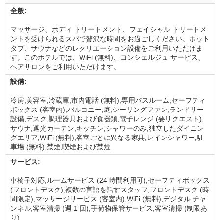
全般:
マッサージ、ボディ トリートメント、フェイシャル トリートメ
ントを受けられるスパで贅沢な時間をお過ごしください。ホット
タブ、サウナなどのレクリエーション設備をご利用いただけま
す。このホテルでは、WiFi (無料)、コンシェルジュ サービス、
ヘアサロンをご利用いただけます。
設備:
冷房,美容室,冷蔵庫,市内電話 (無料),専用バスルーム,セーフティ
ボックス (客室内),バルコニー,庭,シーリングファン,ランドリー
設備,デスク,調理器具および食器類,電子レンジ (要リクエスト),
サウナ,遮光カーテン,キッチン,シャワーのみ,独立したダイニン
グエリア,WiFi (無料),客室ごとに異なる家具,レインシャワー,駐
車場 (無料),禁煙,喫煙および禁煙
サービス:
車椅子対応,ルームサービス (24 時間利用可),セーフティボックス
(フロントデスク),複数の言語を話すスタッフ,フロントデスク (時
間限定),マッサージサービス (客室内),WiFi (無料),デジタル チャ
ンネル,客室清掃 (週 1 回),手荷物保管サービス,客室清掃 (制限あ
り)