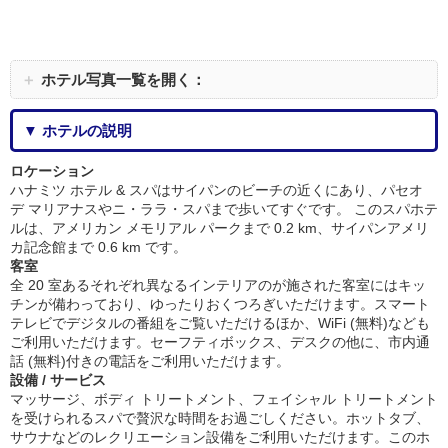
＋
ホテル写真一覧を開く：
▼ ホテルの説明
ロケーション
ハナミツ ホテル & スパはサイパンのビーチの近くにあり、パセオ
デ マリアナスやニ・ララ・スパまで歩いてすぐです。 このスパホテ
ルは、アメリカン メモリアル パークまで 0.2 km、サイパンアメリ
カ記念館まで 0.6 km です。
客室
全 20 室あるそれぞれ異なるインテリアのが施された客室にはキッ
チンが備わっており、ゆったりおくつろぎいただけます。スマート
テレビでデジタルの番組をご覧いただけるほか、WiFi (無料)なども
ご利用いただけます。セーフティボックス、デスクの他に、市内通
話 (無料)付きの電話をご利用いただけます。
設備 / サービス
マッサージ、ボディ トリートメント、フェイシャル トリートメント
を受けられるスパで贅沢な時間をお過ごしください。ホットタブ、
サウナなどのレクリエーション設備をご利用いただけます。このホ