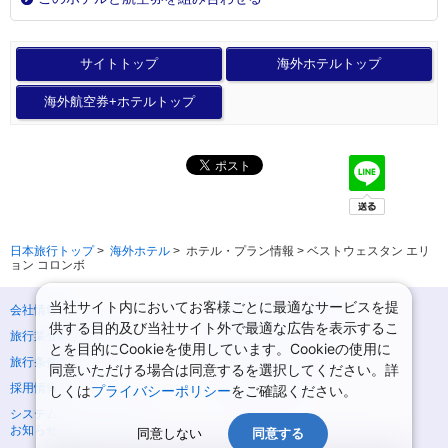
サイトトップ
海外ホテルトップ
海外航空券+ホテルトップ
日本旅行トップ
>
海外ホテル
>
ホテル・プラン情報 > ベストウェスタン エリ
ョン コロンボ
当社サイト内においてお客様ごとに最適なサービスを提
会社情報
プライバシーポリシー
供する目的及び当社サイト外で最適な広告を表示するこ
旅行業登録票・約款
規約集
とを目的にCookieを使用しています。Cookieの使用に
旅行条件書
ニュースリリース
同意いただける場合は同意するを選択してください。詳
採用情報
サイトマップ
しくは
プライバシーポリシー
をご確認ください。
システムメンテナンスの
お知らせ
同意しない
同意する