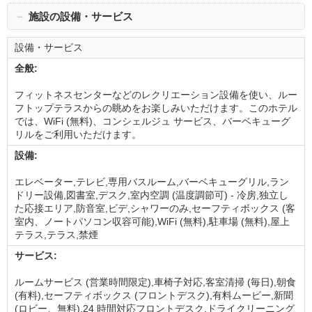
－
施設の設備・サービス
設備・サービス
全般:
フィットネスセンターなどのレクリエーション設備を使い、ルー
フトップテラスからの眺めをお楽しみいただけます。このホテル
では、WiFi (無料)、コンシェルジュ サービス、バーベキューグ
リルをご利用いただけます。
設備:
エレベーター,テレビ,専用バスルーム,バーベキューグリル,ラン
ドリー設備,図書室,デスク,室内空調 (温度調節可) - 冷房,独立し
た応接エリア,防音室,ビデ,シャワーのみ,セーフティボックス (客
室内、ノートパソコン収容可能),WiFi (無料),駐車場 (無料),屋上
テラス,テラス,禁煙
サービス:
ルームサービス (営業時間限定),車椅子対応,客室清掃 (毎日),朝食
(有料),セーフティボックス (フロントデスク),有料ムービー,新聞
(ロビー、無料),24 時間対応フロントデスク,ドライクリーニング