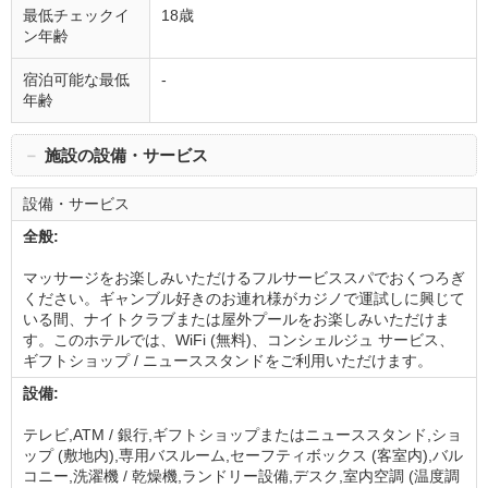
最低チェックイ
18歳
ン年齢
宿泊可能な最低
-
年齢
－
施設の設備・サービス
設備・サービス
全般:
マッサージをお楽しみいただけるフルサービススパでおくつろぎ
ください。ギャンブル好きのお連れ様がカジノで運試しに興じて
いる間、ナイトクラブまたは屋外プールをお楽しみいただけま
す。このホテルでは、WiFi (無料)、コンシェルジュ サービス、
ギフトショップ / ニューススタンドをご利用いただけます。
設備:
テレビ,ATM / 銀行,ギフトショップまたはニューススタンド,ショ
ップ (敷地内),専用バスルーム,セーフティボックス (客室内),バル
コニー,洗濯機 / 乾燥機,ランドリー設備,デスク,室内空調 (温度調