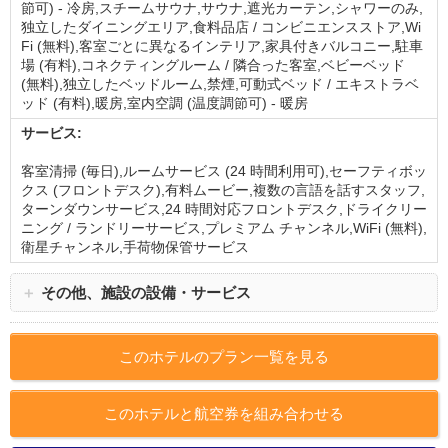
節可) - 冷房,スチームサウナ,サウナ,遮光カーテン,シャワーのみ,
独立したダイニングエリア,食料品店 / コンビニエンスストア,Wi
Fi (無料),客室ごとに異なるインテリア,家具付きバルコニー,駐車
場 (有料),コネクティングルーム / 隣合った客室,ベビーベッド
(無料),独立したベッドルーム,禁煙,可動式ベッド / エキストラベ
ッド (有料),暖房,室内空調 (温度調節可) - 暖房
サービス:
客室清掃 (毎日),ルームサービス (24 時間利用可),セーフティボッ
クス (フロントデスク),有料ムービー,複数の言語を話すスタッフ,
ターンダウンサービス,24 時間対応フロントデスク,ドライクリー
ニング / ランドリーサービス,プレミアム チャンネル,WiFi (無料),
衛星チャンネル,手荷物保管サービス
＋
その他、施設の設備・サービス
このホテルのプラン一覧を見る
このホテルと航空券を組み合わせる