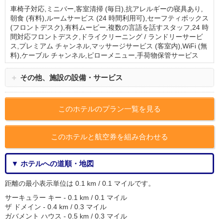
車椅子対応,ミニバー,客室清掃 (毎日),抗アレルギーの寝具あり,
朝食 (有料),ルームサービス (24 時間利用可),セーフティボックス
(フロントデスク),有料ムービー,複数の言語を話すスタッフ,24 時
間対応フロントデスク,ドライクリーニング / ランドリーサービ
ス,プレミアム チャンネル,マッサージサービス (客室内),WiFi (無
料),ケーブル チャンネル,ピローメニュー,手荷物保管サービス
＋
その他、施設の設備・サービス
このホテルのプラン一覧を見る
このホテルと航空券を組み合わせる
▼ ホテルへの道順・地図
距離の最小表示単位は 0.1 km / 0.1 マイルです。
サーキュラー キー - 0.1 km / 0.1 マイル
ザ ドメイン - 0.4 km / 0.3 マイル
ガバメント ハウス - 0.5 km / 0.3 マイル