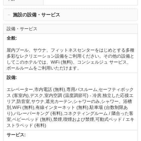
－
施設の設備・サービス
設備・サービス
全般:
屋内プール、サウナ、フィットネスセンターをはじめとする多種
多彩なレクリエーション設備をご利用ください。その他の設備と
してこのホテルでは、WiFi (無料)、コンシェルジュ サービス、
ボールルームをご利用いただけます。
設備:
エレベーター,市内電話 (無料),専用バスルーム,セーフティボック
ス (客室内),デスク,室内空調 (温度調節可) - 冷房,独立した応接エ
リア,防音室,サウナ,遮光カーテン,シャワーのみ,シャワー、浴槽
別,WiFi (無料),有線インターネット (無料),駐車場 (台数制限あ
り),バレーパーキング (有料),コネクティングルーム / 隣合った客
室,ベビーベッド (無料),禁煙,喫煙および禁煙,可動式ベッド / エキ
ストラベッド (有料)
サービス: