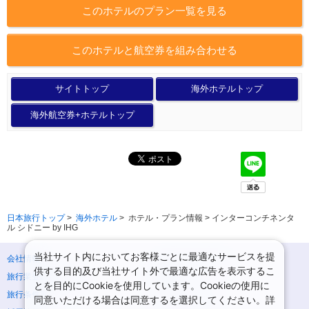
このホテルのプラン一覧を見る
このホテルと航空券を組み合わせる
サイトトップ
海外ホテルトップ
海外航空券+ホテルトップ
日本旅行トップ
>
海外ホテル
>
ホテル・プラン情報 > インターコンチネンタ
ル シドニー by IHG
当社サイト内においてお客様ごとに最適なサービスを提
会社情報
プライバシーポリシー
供する目的及び当社サイト外で最適な広告を表示するこ
旅行業登録票・約款
規約集
とを目的にCookieを使用しています。Cookieの使用に
旅行条件書
ニュースリリース
同意いただける場合は同意するを選択してください。詳