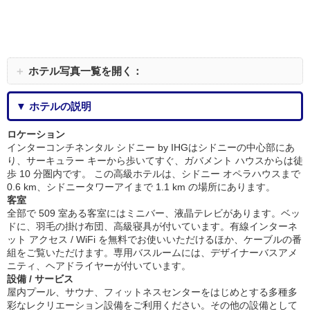
＋
ホテル写真一覧を開く：
▼ ホテルの説明
ロケーション
インターコンチネンタル シドニー by IHGはシドニーの中心部にあ
り、サーキュラー キーから歩いてすぐ、ガバメント ハウスからは徒
歩 10 分圏内です。 この高級ホテルは、シドニー オペラハウスまで
0.6 km、シドニータワーアイまで 1.1 km の場所にあります。
客室
全部で 509 室ある客室にはミニバー、液晶テレビがあります。ベッ
ドに、羽毛の掛け布団、高級寝具が付いています。有線インターネ
ット アクセス / WiFi を無料でお使いいただけるほか、ケーブルの番
組をご覧いただけます。専用バスルームには、デザイナーバスアメ
ニティ、ヘアドライヤーが付いています。
設備 / サービス
屋内プール、サウナ、フィットネスセンターをはじめとする多種多
彩なレクリエーション設備をご利用ください。その他の設備として