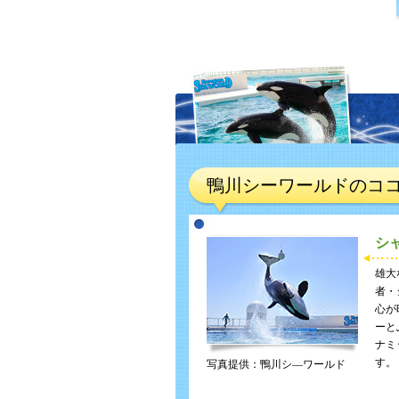
鴨川シーワールドのコ
シ
雄大
者・
心が
ーと
ナミ
す。
写真提供：鴨川シ―ワールド