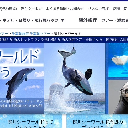
(予約確認)
割引クーポン
よくある質問・お問合せ
法人のお客様
店舗一覧
海外旅行
ク・ホテル・日帰り・飛行機パック
ツアー・添乗
▼
ツアー
>
千葉県旅行 千葉県ツアー
> 鴨川シーワールド
幹線と宿泊のセットプランや飛行機と宿泊の国内ツアーを探すなら、国内旅行の情
の4種類の動物パフォーマン
0点を越える川や海の生き物を飼
鴨川シーワールドって
鴨川シーワールド周辺の
どんなところ？
プランはこちら