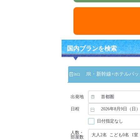
国内プランを検索
JR・新幹線
+ホテルパッ
出発地
日程
日付指定なし
人数・
部屋数