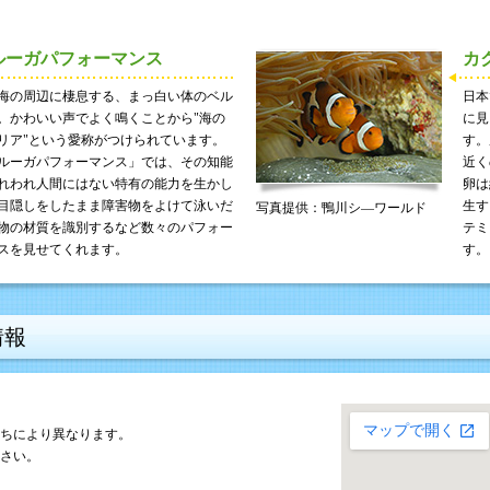
ルーガパフォーマンス
カ
海の周辺に棲息する、まっ白い体のベル
日本
。かわいい声でよく鳴くことから"海の
に見
リア"という愛称がつけられています。
す。
ルーガパフォーマンス」では、その知能
近く
れわれ人間にはない特有の能力を生かし
卵は
目隠しをしたまま障害物をよけて泳いだ
生す
写真提供：鴨川シ―ワールド
物の材質を識別するなど数々のパフォー
テミ
スを見せてくれます。
す。
情報
ちにより異なります。
さい。