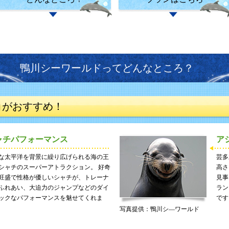
鴨川シーワールドってどんなところ？
コがおすすめ！
ャチパフォーマンス
ア
な太平洋を背景に繰り広げられる海の王
芸多
シャチのスーパーアトラクション。 好奇
高さ
旺盛で性格が優しいシャチが、トレーナ
見事
ふれあい、大迫力のジャンプなどのダイ
ラン
ックなパフォーマンスを魅せてくれま
です
写真提供：鴨川シ―ワールド