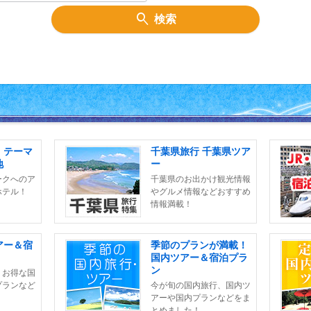
検索
！テーマ
千葉県旅行 千葉県ツア
地
ー
ークへのア
千葉県のお出かけ観光情報
ホテル！
やグルメ情報などおすすめ
情報満載！
アー＆宿
季節のプランが満載！
国内ツアー＆宿泊プラ
ン
、お得な国
プランなど
今が旬の国内旅行、国内ツ
！
アーや国内プランなどをま
とめました！