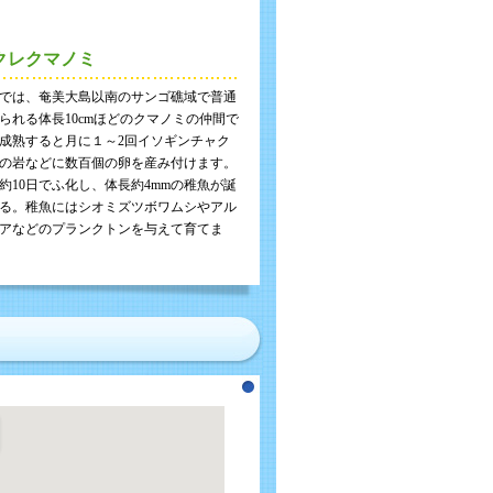
クレクマノミ
では、奄美大島以南のサンゴ礁域で普通
られる体長10cmほどのクマノミの仲間で
成熟すると月に１～2回イソギンチャク
の岩などに数百個の卵を産み付けます。
約10日でふ化し、体長約4mmの稚魚が誕
る。稚魚にはシオミズツボワムシやアル
アなどのプランクトンを与えて育てま