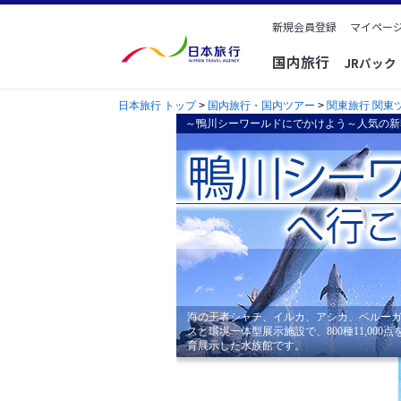
新規会員登録
マイページ
国内旅行
JRパッ
日本旅行 トップ
>
国内旅行・国内ツアー
>
関東旅行 関東
～鴨川シーワールドにでかけよう～人気の新
海の王者シャチ、イルカ、アシカ、ベルーガ
スと環境一体型展示施設で、800種11,00
育展示した水族館です。