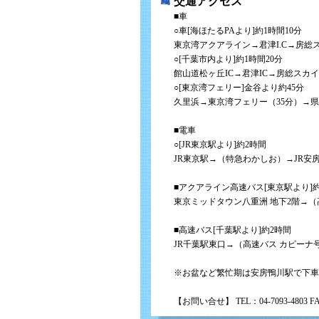
交通アクセス
■車
○車[海ほたるPAより]約1時間10分
東京湾アクアライン→君津I.C→房総
○[千葉市内より]約1時間20分
館山道松ヶ丘IC→君津IC→房総ス
○[東京湾フェリー]金谷より約45分
久里浜→東京湾フェリー（35分）→県
■電車
○[JR東京駅より]約2時間
JR東京駅→（特急わかしお）→JR安
■アクアライン高速バス[東京駅より]
東京ミッドタウン八重洲 地下2階→
■高速バス[千葉駅より]約2時間
JR千葉駅東口→（高速バス カピーナ
※お盆など繁忙期は安房鴨川駅で下車
【お問い合せ】 TEL：04-7093-4803 FA