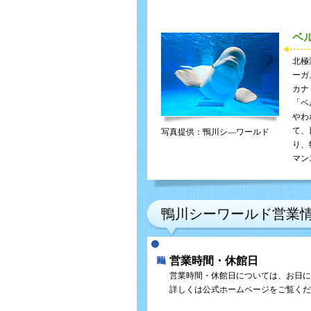
ベ
北極
ーガ
カナ
「ベ
やわ
て、
写真提供：鴨川シ―ワールド
り、
マン
鴨川シーワールド営業
営業時間・休館日
営業時間・休館日については、お日に
詳しくは公式ホームページをご覧くだ