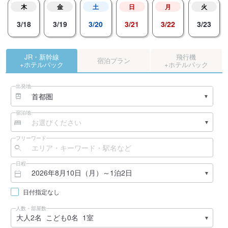
木
金
土
日
月
火
3/18
3/19
3/20
3/21
3/22
3/23
JR・新幹線
飛行機
宿泊プラン
+ホテルパック
+ホテルパック
出発地
宿泊地
フリーワード
日程
日付指定なし
人数・部屋数