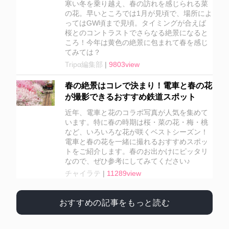
寒い冬を乗り越え、春の訪れを感じられる菜
の花。早いところでは1月が見頃で、場所によ
ってはGW頃まで見頃。タイミングが合えば
桜とのコントラストでさらなる絶景になると
ころ！今年は黄色の絶景に包まれて春を感じ
てみては？
Tripα編集部
|
9803view
春の絶景はコレで決まり！電車と春の花
が撮影できるおすすめ鉄道スポット
近年、電車と花のコラボ写真が人気を集めて
います。特に春の時期は桜・菜の花・梅・桃
など、いろいろな花が咲くベストシーズン！
電車と春の花を一緒に撮れるおすすめスポッ
トをご紹介します。春のお出かけにピッタリ
なので、ぜひ参考にしてみてください♪
チャイラテ
|
11289view
おすすめの記事をもっと読む