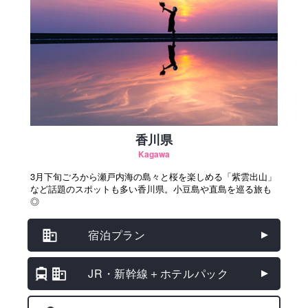
香川県
Kagawa
3月下旬ごろから瀬戸内海の島々と桜を楽しめる「紫雲出山」
など話題のスポットも多い香川県。小豆島や直島を巡る旅も
◎
宿泊プラン
JR・新幹線＋ホテルパック