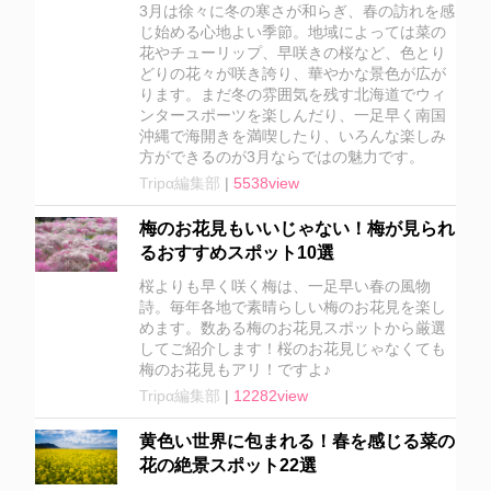
3月は徐々に冬の寒さが和らぎ、春の訪れを感
じ始める心地よい季節。地域によっては菜の
花やチューリップ、早咲きの桜など、色とり
どりの花々が咲き誇り、華やかな景色が広が
ります。まだ冬の雰囲気を残す北海道でウィ
ンタースポーツを楽しんだり、一足早く南国
沖縄で海開きを満喫したり、いろんな楽しみ
方ができるのが3月ならではの魅力です。
Tripα編集部
|
5538view
梅のお花見もいいじゃない！梅が見られ
るおすすめスポット10選
桜よりも早く咲く梅は、一足早い春の風物
詩。毎年各地で素晴らしい梅のお花見を楽し
めます。数ある梅のお花見スポットから厳選
してご紹介します！桜のお花見じゃなくても
梅のお花見もアリ！ですよ♪
Tripα編集部
|
12282view
黄色い世界に包まれる！春を感じる菜の
花の絶景スポット22選