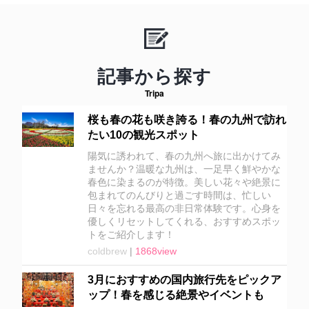
記事から探す
Tripa
桜も春の花も咲き誇る！春の九州で訪れ
たい10の観光スポット
陽気に誘われて、春の九州へ旅に出かけてみ
ませんか？温暖な九州は、一足早く鮮やかな
春色に染まるのが特徴。美しい花々や絶景に
包まれてのんびりと過ごす時間は、忙しい
日々を忘れる最高の非日常体験です。心身を
優しくリセットしてくれる、おすすめスポッ
トをご紹介します！
coldbrew
|
1868view
3月におすすめの国内旅行先をピックア
ップ！春を感じる絶景やイベントも