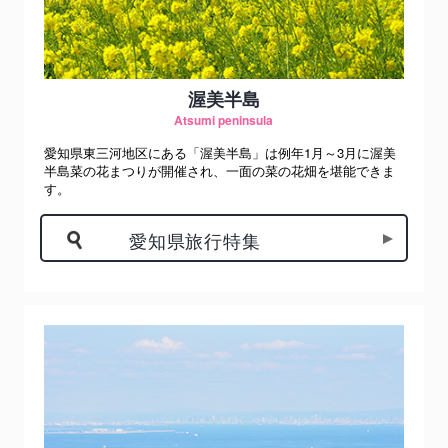
渥美半島
Atsumi peninsula
愛知県東三河地区にある「渥美半島」は例年1月～3月に渥美
半島菜の花まつりが開催され、一面の菜の花畑を堪能できま
す。
愛知県旅行特集