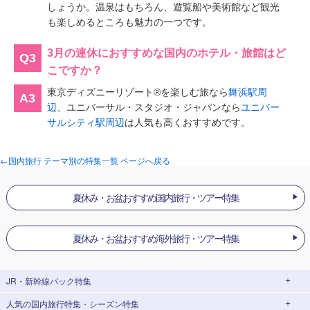
しょうか。温泉はもちろん、遊覧船や美術館など観光
も楽しめるところも魅力の一つです。
3月の連休におすすめな国内のホテル・旅館はど
Q3
こですか？
東京ディズニーリゾート®を楽しむ旅なら
舞浜駅周
A3
辺
、ユニバーサル・スタジオ・ジャパンなら
ユニバー
サルシティ駅周辺
は人気も高くおすすめです。
←国内旅行 テーマ別の特集一覧 ページへ戻る
夏休み・お盆おすすめ国内旅行・ツアー特集
夏休み・お盆おすすめ海外旅行・ツアー特集
JR・新幹線パック
特集
人気の国内旅行特集・シーズン特集
JR・新幹線＋ホテルパック
日帰り JR・新幹線 パック