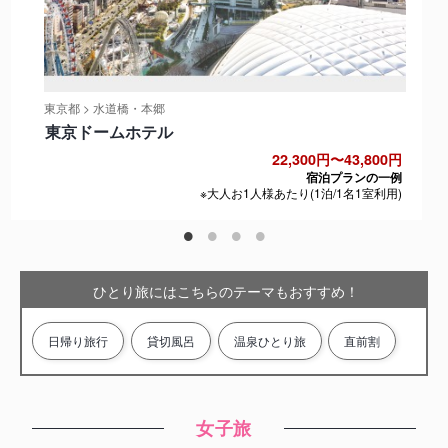
東京都 > 水道橋・本郷
東京ドームホテル
22,300円〜43,800円
宿泊プランの一例
※大人お1人様あたり(1泊/1名1室利用)
ひとり旅にはこちらのテーマもおすすめ！
日帰り旅行
貸切風呂
温泉ひとり旅
直前割
女子旅