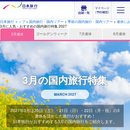
マイページ
（予約確認）
店舗一覧
日本旅行 トップ
>
国内旅行・国内ツアー
>
季節の国内旅行・国内ツアー
>
連休に
3月に人気・おすすめの国内旅行特集 2027
ゴールデンウィーク
7月連休
8月連休
3月連休
3月の国内旅行特集
MARCH 2027
2027年3月は20日（土）・21日（日）・22日（月・祝）の3
連休を活かした旅行がおすすめ！
日本旅行がおすすめする3月の国内旅行をご紹介します。