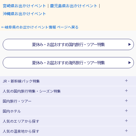
宮崎県お出かけイベント
｜
鹿児島県お出かけイベント
｜
沖縄県お出かけイベント
←岐阜県のお出かけイベント情報 ページへ戻る
夏休み・お盆おすすめ国内旅行・ツアー特集
夏休み・お盆おすすめ海外旅行・ツアー特集
JR・新幹線パック
特集
人気の国内旅行特集・シーズン特集
JR・新幹線＋ホテルパック
日帰り JR・新幹線 パック
国内旅行・ツアー
出張パック
EX旅パック
東京ディズニーリゾート®への旅
ユニバーサル・スタジオ・ジャパン(USJ)
(EXダイナミックパック)
への旅
国内ホテル
北海道旅行・ツアー
東京⇔大阪(新大阪) 新幹線パック
東京⇔名古屋 新幹線パック
ハウステンボスへの旅
温泉旅行
人気のエリア
から探す
東北旅行・ツアー
大阪(新大阪)⇔東京 新幹線パック
日帰り旅行
飛行機+ホテルパック
人気の温泉地
から探す
青森旅行・ツアー
岩手旅行・ツアー
北海道ホテル・旅館
桜・お花見特集
ゴールデンウィーク(GW)の旅行