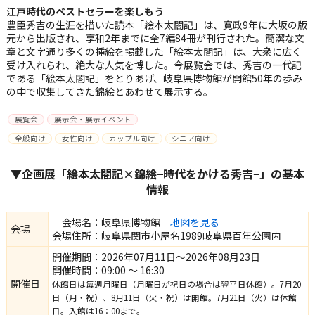
江戸時代のベストセラーを楽しもう
豊臣秀吉の生涯を描いた読本「絵本太閤記」は、寛政9年に大坂の版
元から出版され、享和2年までに全7編84冊が刊行された。簡潔な文
章と文字通り多くの挿絵を掲載した「絵本太閤記」は、大衆に広く
受け入れられ、絶大な人気を博した。今展覧会では、秀吉の一代記
である「絵本太閤記」をとりあげ、岐阜県博物館が開館50年の歩み
の中で収集してきた錦絵とあわせて展示する。
展覧会
展示会・展示イベント
全般向け
女性向け
カップル向け
シニア向け
▼企画展「絵本太閤記×錦絵−時代をかける秀吉−」の基本
情報
会場名：岐阜県博物館
地図を見る
会場
会場住所：岐阜県関市小屋名1989岐阜県百年公園内
開催期間：2026年07月11日～2026年08月23日
開催時間：09:00 ～ 16:30
開催日
休館日は毎週月曜日（月曜日が祝日の場合は翌平日休館）。7月20
日（月・祝）、8月11日（火・祝）は開館。7月21日（火）は休館
日。入館は16：00まで。