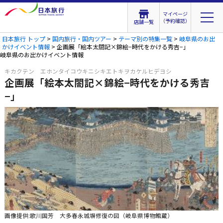
マイページ
（予約確認）
店舗一覧
日本旅行 トップ
>
国内旅行・国内ツアー
>
テーマ別の特集一覧
>
岐阜県のお出
かけイベント情報
> 企画展「絵本太閤記×錦絵−時代をかける秀吉−」
岐阜県のお出かけイベント情報
キカクテン エホンタイコウキニシキエトキヲカケルヒデヨシ
企画展「絵本太閤記×錦絵−時代をかける秀吉
−」
画像提供:歌川国芳 大多春永城塀修復の図（岐阜県博物館蔵）