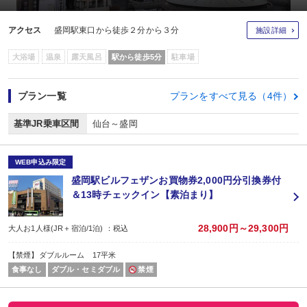
アクセス
盛岡駅東口から徒歩２分から３分
施設詳細
大浴場
温泉
露天風呂
駅から徒歩5分
駐車場
プラン一覧
プランをすべて見る（4件）
基準JR乗車区間
仙台～盛岡
WEB申込み限定
盛岡駅ビルフェザンお買物券2,000円分引換券付
＆13時チェックイン【素泊まり】
28,900円～29,300円
大人お1人様(JR＋宿泊/1泊) ：税込
【禁煙】ダブルルーム 17平米
食事なし
ダブル・セミダブル
禁煙