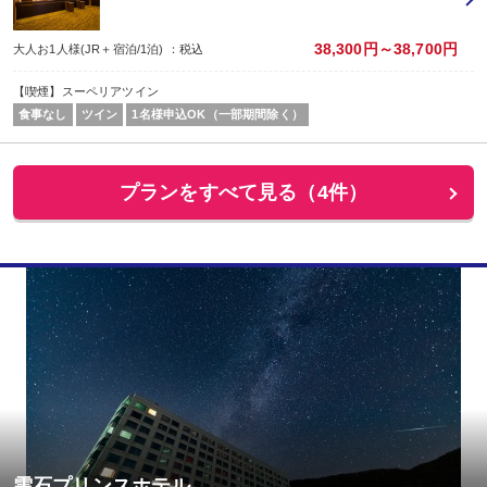
38,300円～38,700円
大人お1人様(JR＋宿泊/1泊) ：税込
【喫煙】スーペリアツイン
食事なし
ツイン
1名様申込OK（一部期間除く）
プランをすべて見る（4件）
雫石プリンスホテル