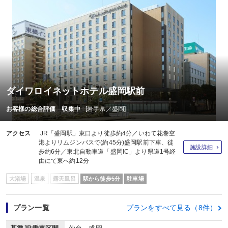
ダイワロイネットホテル盛岡駅前
お客様の総合評価 収集中
[岩手県／盛岡]
アクセス
JR「盛岡駅」東口より徒歩約4分／いわて花巻空
港よりリムジンバスで(約45分)盛岡駅前下車、徒
施設詳細
歩約6分／東北自動車道「盛岡IC」より県道1号経
由にて東へ約12分
大浴場
温泉
露天風呂
駅から徒歩5分
駐車場
プラン一覧
プランをすべて見る（8件）