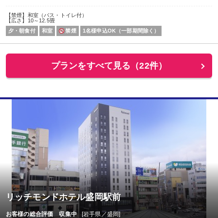
【禁煙】和室（バス・トイレ付）
【広さ】10～12.5畳
夕・朝食付
和室
禁煙
1名様申込OK（一部期間除く）
プランをすべて見る（22件）
リッチモンドホテル盛岡駅前
お客様の総合評価 収集中
[岩手県／盛岡]