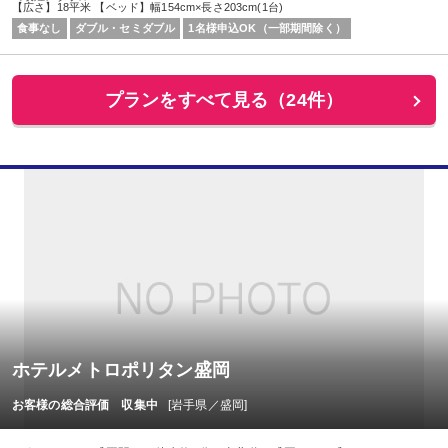
【広さ】18平米 【ベッド】幅154cm×長さ203cm(1台)
食事なし
ダブル・セミダブル
1名様申込OK（一部期間除く）
プランをすべて見る（24件）
ホテルメトロポリタン盛岡
お客様の総合評価 収集中
[岩手県／盛岡]