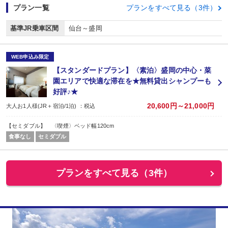
プラン一覧
プランをすべて見る（3件）
基準JR乗車区間
仙台～盛岡
WEB申込み限定
【スタンダードプラン】〈素泊〉盛岡の中心・菜
園エリアで快適な滞在を★無料貸出シャンプーも
好評♪★
20,600円～21,000円
大人お1人様(JR＋宿泊/1泊) ：税込
【セミダブル】 〈喫煙〉ベッド幅120cm
食事なし
セミダブル
プランをすべて見る（3件）