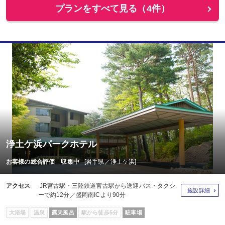
プランをすべて見る（4件）
浄土ケ浜パークホテル
お客様の総合評価 収集中
[岩手県／浄土ケ浜]
アクセス
JR宮古駅・三陸鉄道宮古駅から送迎バス・タクシ
施設詳細
ーで約12分／盛岡南ICより90分
大浴場
温泉
露天風呂
駅から徒歩5分
駐車場