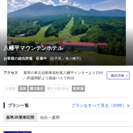
八幡平マウンテンホテル
お客様の総合評価 収集中
[岩手県／東八幡平]
アクセス
最寄の東北自動車道松尾八幡平インターより15分
施設詳細
／JR盛岡駅より路線バスで90分
大浴場
温泉
露天風呂
駅から徒歩5分
駐車場
プラン一覧
プランをすべて見る（20件）
基準JR乗車区間
仙台～盛岡