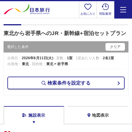
お気に入り
閲覧履歴
東北から岩手県へのJR・新幹線+宿泊セットプラン
選択した条件
クリア
出発日：
2026年8月11日(火)
室数：
1室
1室あたり人数：
2名1室
出発地：
東北
目的地：
東北 > 岩手県
検索条件を設定する
施設表示
地図表示