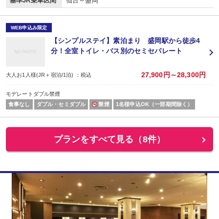
基準JR乗車区間
仙台～盛岡
WEB申込み限定
【シンプルステイ】素泊まり 盛岡駅から徒歩4
分！全室トイレ・バス別のセミセパレート
27,900円～28,300円
大人お1人様(JR＋宿泊/1泊) ：税込
モデレートダブル禁煙
食事なし
ダブル・セミダブル
禁煙
1名様申込OK（一部期間除く）
プランをすべて見る（8件）