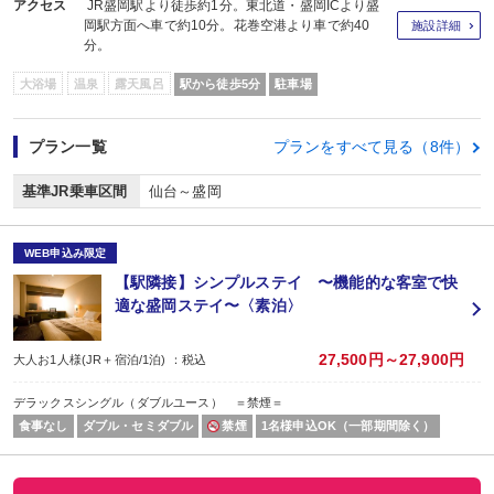
アクセス
JR盛岡駅より徒歩約1分。東北道・盛岡ICより盛
岡駅方面へ車で約10分。花巻空港より車で約40
施設詳細
分。
大浴場
温泉
露天風呂
駅から徒歩5分
駐車場
プラン一覧
プランをすべて見る（8件）
基準JR乗車区間
仙台～盛岡
WEB申込み限定
【駅隣接】シンプルステイ 〜機能的な客室で快
適な盛岡ステイ〜〈素泊〉
27,500円～27,900円
大人お1人様(JR＋宿泊/1泊) ：税込
デラックスシングル（ダブルユース） ＝禁煙＝
食事なし
ダブル・セミダブル
禁煙
1名様申込OK（一部期間除く）