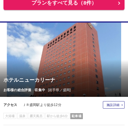
プランをすべて見る（8件）
ホテルニューカリーナ
お客様の総合評価 収集中
[岩手県／盛岡]
アクセス
ＪＲ盛岡駅より徒歩12分
施設詳細
大浴場
温泉
露天風呂
駅から徒歩5分
駐車場