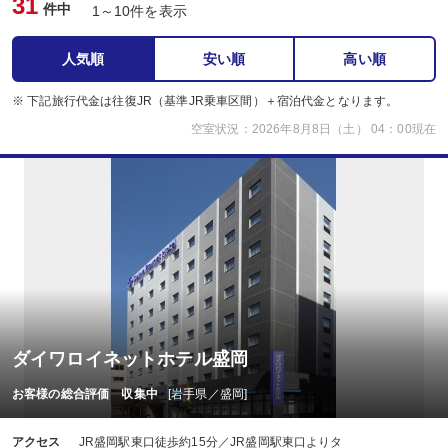
31
件中
1～10件を表示
人気順
安い順
高い順
※ 下記旅行代金は往復JR（基準JR乗車区間）＋宿泊代金となります。
空室状況：2026年8月8日（土） 04：00現在
ダイワロイネットホテル盛岡
お客様の総合評価 収集中
[岩手県／盛岡]
アクセス
JR盛岡駅東口徒歩約15分／JR盛岡駅東口よりタ