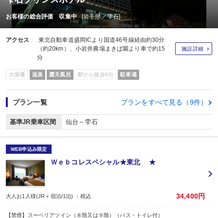
お客様の総合評価 収集中
[岩手県／雫石]
アクセス
東北自動車道盛岡ICより国道46号線経由約30分
（約20km）、小岩井農場まきば園より車で約15
施設詳細
分
大浴場
温泉
露天風呂
駅から徒歩5分
駐車場
プラン一覧
プランをすべて見る（9件）
基準JR乗車区間
仙台～雫石
WEB申込み限定
Ｗｅｂコレスペシャル★東北 ★
34,400円
大人お1人様(JR＋宿泊/1泊) ：税込
【禁煙】スーペリアツイン（８階又は９階）（バス・トイレ付）