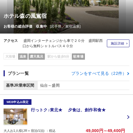
ホテル森の風鴬宿
お客様の総合評価 収集中
[岩手県／鴬宿温泉]
アクセス
盛岡インターチェンジから車で２０分 盛岡駅西
施設詳細
口から無料シャトルバス４０分
大浴場
温泉
露天風呂
駅から徒歩5分
駐車場
プラン一覧
プランをすべて見る（22件）
基準JR乗車区間
仙台～盛岡
WEB申込み限定
行っトク♪東北★ 夕食は、創作和食★
49,000円～49,400円
大人お1人様(JR＋宿泊/1泊) ：税込