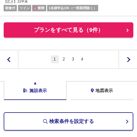
【広さ】22平米
朝食付
ツイン
禁煙
1名様申込OK（一部期間除く）
プランをすべて見る（9件）
1
2
3
4
施設表示
地図表示
検索条件を設定する