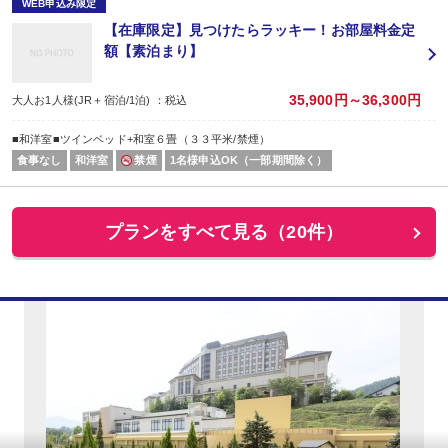
WEB申込み限定
【在庫限定】見つけたらラッキー！お部屋料金定
額【素泊まり】
35,900円～36,300円
大人お1人様(JR＋宿泊/1泊) ：税込
■和洋室■ツインベッド+和室６畳（３３平米/禁煙）
食事なし
和洋室
禁煙
1名様申込OK（一部期間除く）
プランをすべて見る（20件）