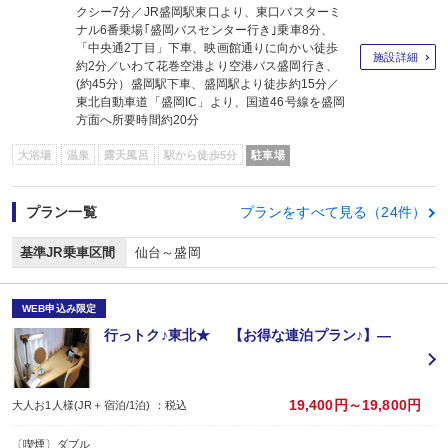
クシー7分／JR盛岡駅東口より、東口バスターミ
ナル6番乗場｢盛岡バスセンター行き｣乗車8分、
「中央通2丁目」下車、映画館通りに向かい徒歩
施設詳細
約2分／いわて花巻空港より空港バス盛岡行き、
(約45分）盛岡駅下車、盛岡駅より徒歩約15分／
東北自動車道「盛岡IC」より、国道46号線を盛岡
方面へ所要時間約20分
大浴場
温泉
露天風呂
駅から徒歩5分
駐車場
プラン一覧
プランをすべて見る（24件）
基準JR乗車区間
仙台～盛岡
WEB申込み限定
行っトク♪東北★ 【お得な連泊プラン♪】―
19,400円～19,800円
大人お1人様(JR＋宿泊/1泊) ：税込
〔喫煙〕ダブル