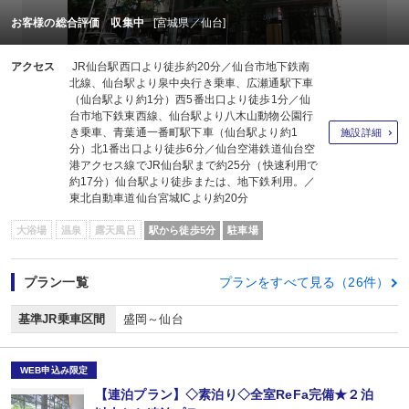
ダイワロイネットホテル仙台一番町ＰＲＥＭＩＥＲ
お客様の総合評価 収集中
[宮城県／仙台]
アクセス
JR仙台駅西口より徒歩約20分／仙台市地下鉄南
北線、仙台駅より泉中央行き乗車、広瀬通駅下車
（仙台駅より約1分）西5番出口より徒歩1分／仙
台市地下鉄東西線、仙台駅より八木山動物公園行
き乗車、青葉通一番町駅下車（仙台駅より約1
施設詳細
分）北1番出口より徒歩6分／仙台空港鉄道仙台空
港アクセス線でJR仙台駅まで約25分（快速利用で
約17分）仙台駅より徒歩または、地下鉄利用。／
東北自動車道仙台宮城ICより約20分
大浴場
温泉
露天風呂
駅から徒歩5分
駐車場
プラン一覧
プランをすべて見る（26件）
基準JR乗車区間
盛岡～仙台
WEB申込み限定