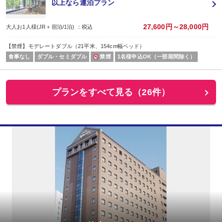
【連泊プラン】◇素泊り◇全室ReFa完備★２泊
以上なら連泊プラン
27,600円～28,000円
大人お1人様(JR＋宿泊/1泊) ：税込
【禁煙】モデレートダブル（21平米、154cm幅ベッド）
食事なし
ダブル・セミダブル
禁煙
1名様申込OK（一部期間除く）
プランをすべて見る（26件）