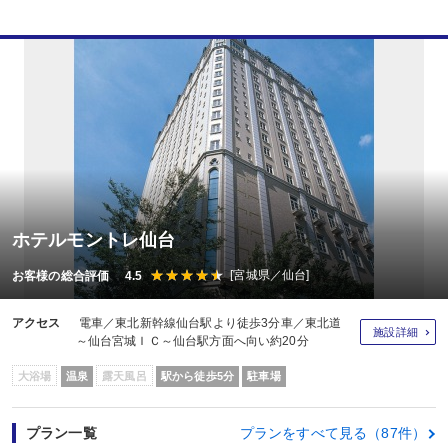
ホテルモントレ仙台
[宮城県／仙台]
お客様の総合評価 4.5
アクセス
電車／東北新幹線仙台駅より徒歩3分車／東北道
施設詳細
～仙台宮城ＩＣ～仙台駅方面へ向い約20分
大浴場
温泉
露天風呂
駅から徒歩5分
駐車場
プラン一覧
プランをすべて見る（87件）