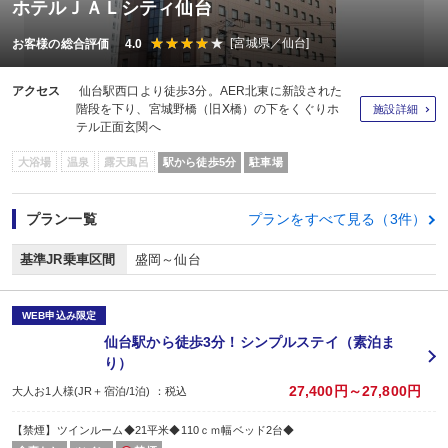
ホテルＪＡＬシティ仙台
[宮城県／仙台]
お客様の総合評価 4.0
アクセス
仙台駅西口より徒歩3分。AER北東に新設された
階段を下り、宮城野橋（旧X橋）の下をくぐりホ
施設詳細
テル正面玄関へ
大浴場
温泉
露天風呂
駅から徒歩5分
駐車場
プラン一覧
プランをすべて見る（3件）
基準JR乗車区間
盛岡～仙台
WEB申込み限定
仙台駅から徒歩3分！シンプルステイ（素泊ま
り）
27,400円～27,800円
大人お1人様(JR＋宿泊/1泊) ：税込