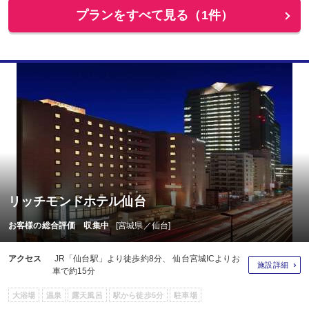
プランをすべて見る（1件）
リッチモンドホテル仙台
お客様の総合評価 収集中
[宮城県／仙台]
アクセス
JR「仙台駅」より徒歩約8分、 仙台宮城ICよりお
施設詳細
車で約15分
大浴場
温泉
露天風呂
駅から徒歩5分
駐車場