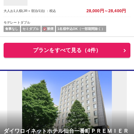
28,000円～28,400円
大人お1人様(JR＋宿泊/1泊) ：税込
モデレートダブル
食事なし
セミダブル
禁煙
1名様申込OK（一部期間除く）
プランをすべて見る（4件）