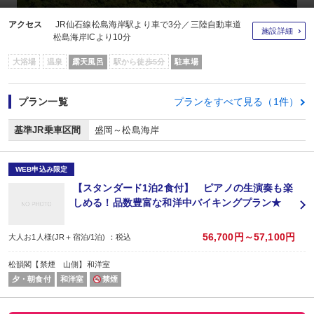
アクセス
JR仙石線松島海岸駅より車で3分／三陸自動車道
施設詳細
松島海岸ICより10分
大浴場
温泉
露天風呂
駅から徒歩5分
駐車場
プラン一覧
プランをすべて見る（1件）
基準JR乗車区間
盛岡～松島海岸
WEB申込み限定
【スタンダード1泊2食付】 ピアノの生演奏も楽
しめる！品数豊富な和洋中バイキングプラン★
56,700円～57,100円
大人お1人様(JR＋宿泊/1泊) ：税込
松韻閣【禁煙 山側】和洋室
夕・朝食付
和洋室
禁煙