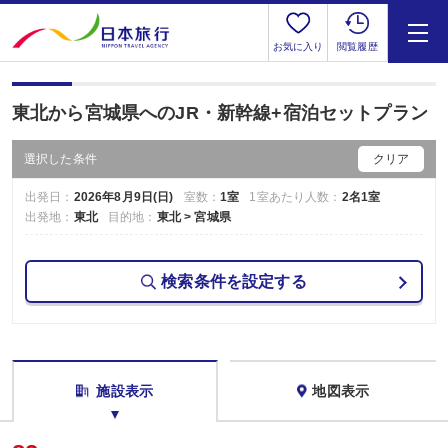
お気に入り
閲覧履歴
東北から宮城県へのJR・新幹線+宿泊セットプラン
選択した条件
クリア
出発日：
2026年8月9日(日)
室数：
1室
1室あたり人数：
2名1室
出発地：
東北
目的地：
東北 > 宮城県
検索条件を設定する
施設表示
地図表示