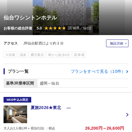
仙台ワシントンホテル
[宮城県／仙台]
お客様の総合評価 5.0
アクセス
JR仙台駅西口より約３分
施設詳細
大浴場
温泉
露天風呂
駅から徒歩5分
駐車場
プラン一覧
プランをすべて見る（10件）
基準JR乗車区間
盛岡～仙台
WEB申込み限定
夏旅2026★東北 ―
26,200円～26,600円
大人お1人様(JR＋宿泊/1泊) ：税込