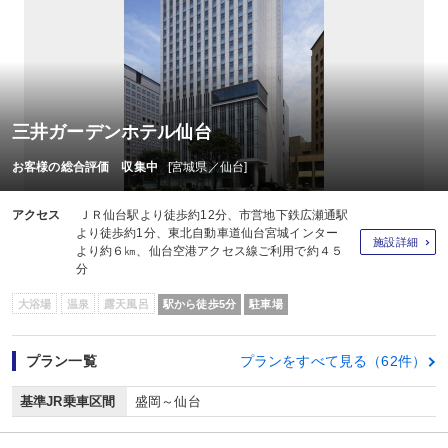
三井ガーデンホテル仙台
お客様の総合評価 収集中
[宮城県／仙台]
アクセス
ＪＲ仙台駅より徒歩約12分、市営地下鉄広瀬通駅
より徒歩約1分、東北自動車道仙台宮城インター
施設詳細
より約６㎞、仙台空港アクセス線ご利用で約４５
分
大浴場
温泉
露天風呂
駅から徒歩5分
駐車場
プラン一覧
プランをすべて見る（62件）
基準JR乗車区間
盛岡～仙台