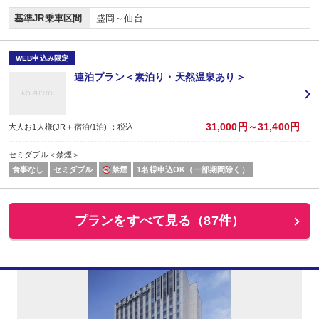
基準JR乗車区間
盛岡～仙台
WEB申込み限定
連泊プラン＜素泊り・天然温泉あり＞
31,000円～31,400円
大人お1人様(JR＋宿泊/1泊) ：税込
セミダブル＜禁煙＞
食事なし
セミダブル
禁煙
1名様申込OK（一部期間除く）
プランをすべて見る（87件）