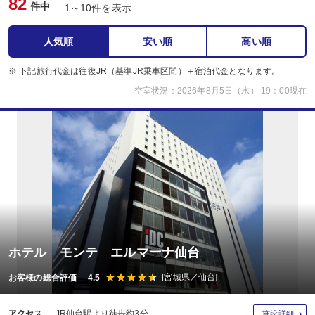
82
件中
1～10件を表示
人気順
安い順
高い順
※ 下記旅行代金は往復JR（基準JR乗車区間）＋宿泊代金となります。
空室状況：2026年8月5日（水） 19：00現在
ホテル モンテ エルマーナ仙台
[宮城県／仙台]
お客様の総合評価 4.5
アクセス
JR仙台駅より徒歩約3分
施設詳細