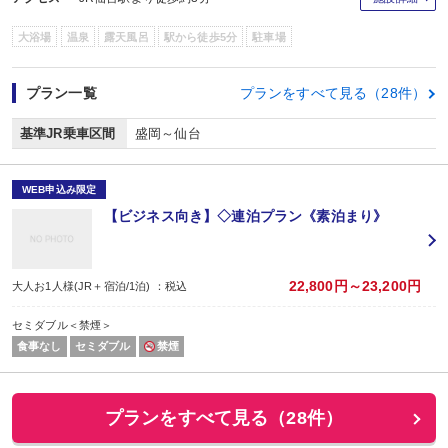
大浴場
温泉
露天風呂
駅から徒歩5分
駐車場
プラン一覧
プランをすべて見る（28件）
基準JR乗車区間
盛岡～仙台
WEB申込み限定
【ビジネス向き】◇連泊プラン《素泊まり》
22,800円～23,200円
大人お1人様(JR＋宿泊/1泊) ：税込
セミダブル＜禁煙＞
食事なし
セミダブル
禁煙
プランをすべて見る（28件）