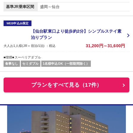
基準JR乗車区間
盛岡～仙台
WEB申込み限定
【仙台駅東口より徒歩約2分】シンプルステイ素
泊りプラン
31,200円～31,600円
大人お1人様(JR＋宿泊/1泊) ：税込
■喫煙■スーペリアダブル
食事なし
セミダブル
1名様申込OK（一部期間除く）
プランをすべて見る（17件）