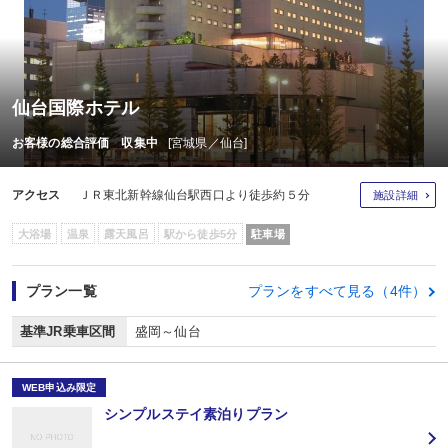
仙台国際ホテル
お客様の総合評価 収集中
[宮城県／仙台]
アクセス
ＪＲ東北新幹線仙台駅西口より徒歩約５分
施設詳細
大浴場
温泉
露天風呂
駅から徒歩5分
駐車場
プラン一覧
プランをすべて見る（4件）
基準JR乗車区間
盛岡～仙台
WEB申込み限定
シンプルステイ素泊りプラン