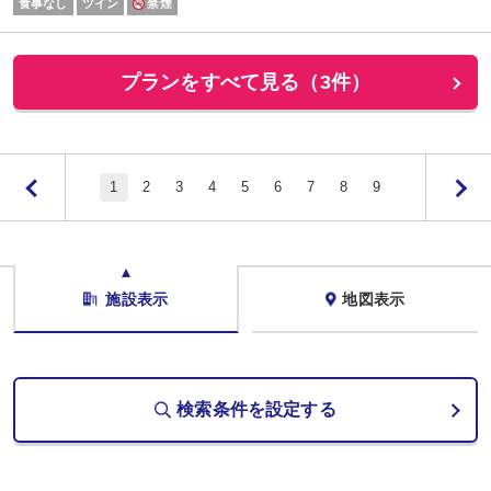
【禁煙】ツインルーム◆21平米◆110ｃｍ幅ベッド2台◆
食事なし
ツイン
禁煙
プランをすべて見る（3件）
1
2
3
4
5
6
7
8
9
施設表示
地図表示
検索条件を設定する