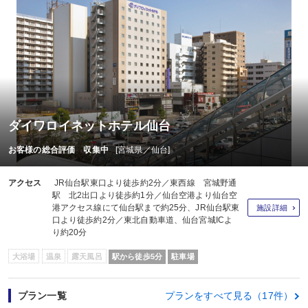
ダイワロイネットホテル仙台
お客様の総合評価 収集中
[宮城県／仙台]
アクセス
JR仙台駅東口より徒歩約2分／東西線 宮城野通
駅 北2出口より徒歩約1分／仙台空港より仙台空
港アクセス線にて仙台駅まで約25分、JR仙台駅東
施設詳細
口より徒歩約2分／東北自動車道、仙台宮城ICよ
り約20分
大浴場
温泉
露天風呂
駅から徒歩5分
駐車場
プラン一覧
プランをすべて見る（17件）