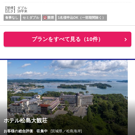
【禁煙】ダブル
【広さ】18平米
食事なし
セミダブル
禁煙
1名様申込OK（一部期間除く）
プランをすべて見る（10件）
ホテル松島大観荘
お客様の総合評価 収集中
[宮城県／松島海岸]