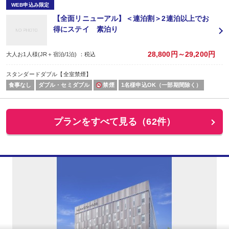
WEB申込み限定
【全面リニューアル】＜連泊割＞2連泊以上でお
得にステイ 素泊り
28,800円～29,200円
大人お1人様(JR＋宿泊/1泊) ：税込
スタンダードダブル【全室禁煙】
食事なし
ダブル・セミダブル
禁煙
1名様申込OK（一部期間除く）
プランをすべて見る（62件）