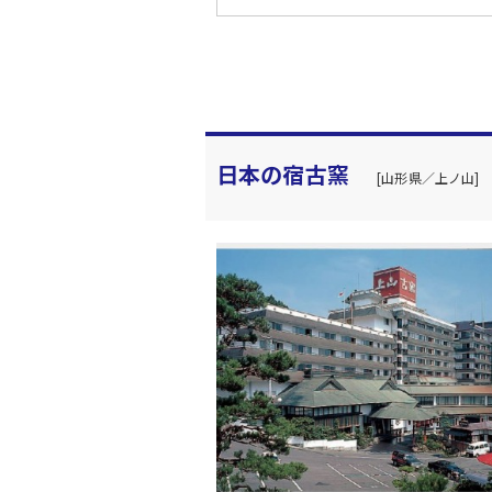
日本の宿古窯
[山形県／上ノ山]