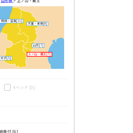
>
山形県
>
上ノ山・蔵王
・鶴岡・温海
[11]
天童・東根
[8]
山形
[7]
上ノ山・蔵王
[7]
米沢
[5]
4ベッド
[0]
食付 [6]