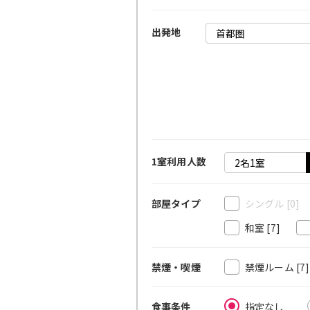
出発地
1室利用人数
シングル
[0]
部屋タイプ
和室
[7]
禁煙ルーム
[7
禁煙・喫煙
指定なし
食事条件