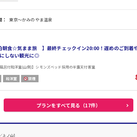
間：
東京～かみのやま温泉
泊朝食☆気まま旅 】最終チェックイン20:00！遅めのご到着
にしない観光に◎
風呂付和洋室(山側)】シモンズベッド採用の半露天付客室
和洋室
禁煙
プランをすべて見る（17件）
／上ノ山]