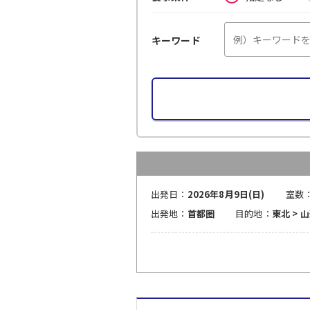
キーワード
出発日：
2026年8月9日(日)
室数
出発地：
首都圏
目的地：
東北 > 