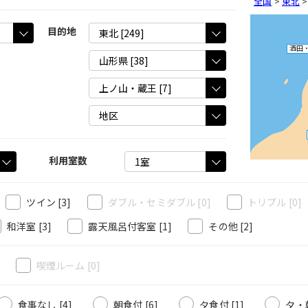
全国
>
東北
目的地
酒田
利用室数
ツイン
[3]
ダブル・セミダブル
[0]
トリプル
[0]
和洋室
[3]
露天風呂付客室
[1]
その他
[2]
]
喫煙ルーム
[0]
食事なし [4]
朝食付 [6]
夕食付 [1]
夕・朝