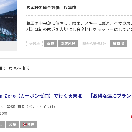
お客様の総合評価 収集中
蔵王の中央部に位置し、散策、スキーに最適。イオウ泉
料理は旬の味覚を大切にし会席料理をモットーにしてい
大浴場
温泉
露天風呂
駅から徒歩5分
駐車場
間：
東京～山形
bon-Zero（カーボンゼロ）で行く★東北 【お得な連泊プラ
ト【禁煙】和室（バス・トイレ付）
10畳
し
和室
禁煙