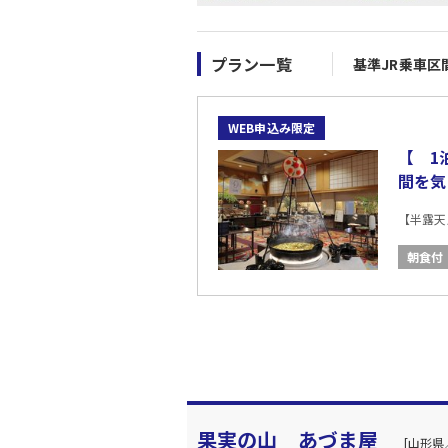
プラン一覧
基準JR乗車区
WEB申込み限定
【 1
間を気
【半露天
朝食付
果実の山 あづま屋
[山形県