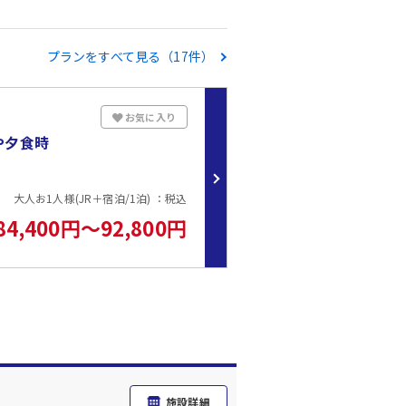
プランをすべて見る（17件）
お気に入り
や夕食時
大人お1人様(JR＋宿泊/1泊) ：税込
84,400円～92,800円
施設詳細