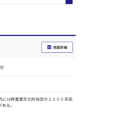
施設詳細
分
内には県重要文化財指定の１３００年前
がある。