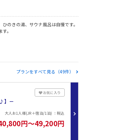
、ひのきの湯、サウナ風呂は自慢です。
ます。
プランをすべて見る（49件）
お気に入り
ン♪】－
大人お1人様(JR＋宿泊/1泊) ：税込
40,800円～49,200円