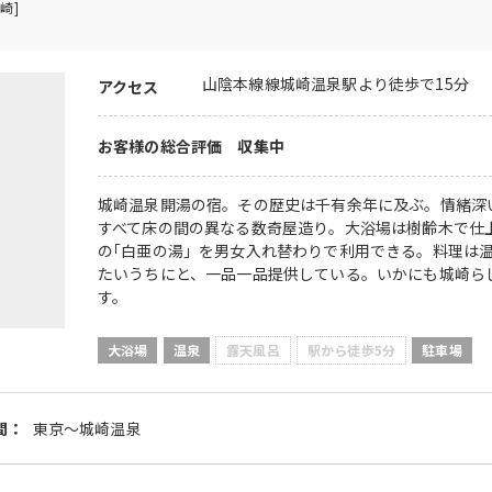
崎]
山陰本線線城崎温泉駅より徒歩で15分
アクセス
お客様の総合評価 収集中
城崎温泉開湯の宿。その歴史は千有余年に及ぶ。情緒深
すべて床の間の異なる数奇屋造り。大浴場は樹齢木で仕上
の｢白亜の湯」を男女入れ替わりで利用できる。料理は
たいうちにと、一品一品提供している。いかにも城崎ら
す。
大浴場
温泉
露天風呂
駅から徒歩5分
駐車場
間：
東京～城崎温泉