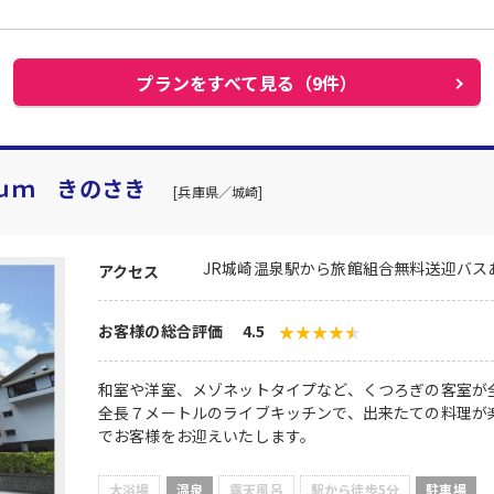
プランをすべて見る（9件）
ｕｍ きのさき
[兵庫県／城崎]
JR城崎温泉駅から旅館組合無料送迎バス
アクセス
お客様の総合評価 4.5
和室や洋室、メゾネットタイプなど、くつろぎの客室が全
全長７メートルのライブキッチンで、出来たての料理が楽
でお客様をお迎えいたします。
大浴場
温泉
露天風呂
駅から徒歩5分
駐車場