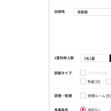
出発地
1室利用人数
シングル
[0]
部屋タイプ
和室
[6]
禁煙ルーム
[9
禁煙・喫煙
指定なし
食事条件