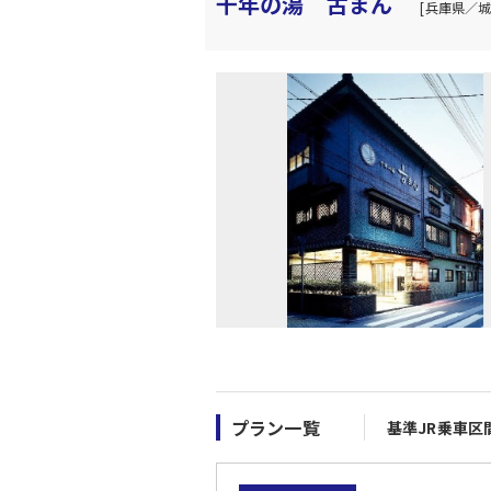
千年の湯 古まん
[兵庫県／城
プラン一覧
基準JR乗車区