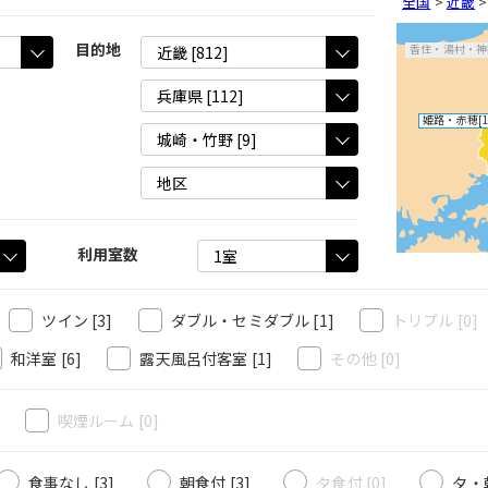
全国
>
近畿
目的地
香住・湯村・神
姫路・赤穂
[
利用室数
ツイン
[3]
ダブル・セミダブル
[1]
トリプル
[0]
和洋室
[6]
露天風呂付客室
[1]
その他
[0]
]
喫煙ルーム
[0]
食事なし [3]
朝食付 [3]
夕食付 [0]
夕・朝