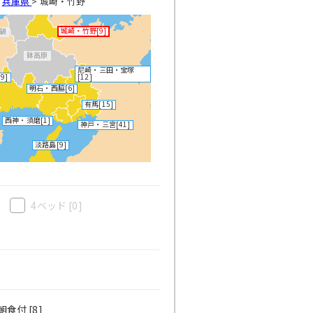
>
兵庫県
>
城崎・竹野
城崎・竹野
[9]
鍋
鉢高原
尼崎・三田・宝塚
19]
[12]
明石・西脇
[6]
有馬
[15]
西神・須磨
[1]
神戸・三宮
[41]
淡路島
[9]
4ベッド
[0]
食付 [8]