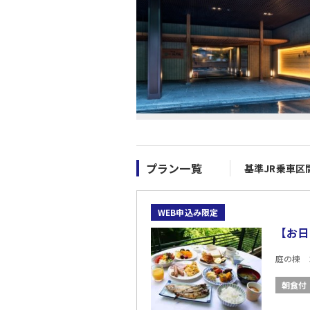
プラン一覧
基準JR乗車区
WEB申込み限定
【お
庭の棟 
朝食付