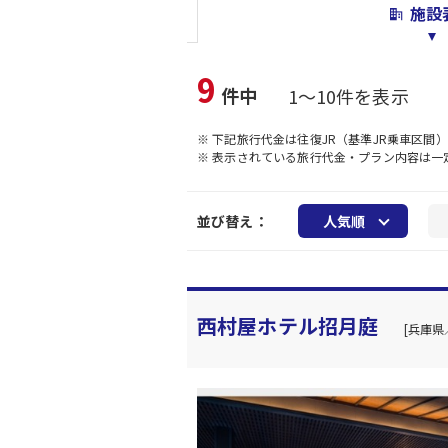
施設
9
件中
1～10件を表示
※ 下記旅行代金は往復JR（基準JR乗車区間
※ 表示されている旅行代金・プラン内容は
並び替え：
人気順
西村屋ホテル招月庭
[兵庫県