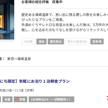
お客様の総合評価 収集中
歴史ある城崎温泉で、思い出に残る癒しの旅をお楽しみ
ぴったりなプランをご用意。
外湯めぐりやレトロな街並みを楽しんだ後は、5万坪の
能し、心を込めたおもてなしを受けながらリラックスし
大浴場
温泉
露天風呂
駅から徒歩5分
駐車場
間：
東京～城崎温泉
日にち限定】気軽にお泊り１泊朝食プラン
和室10畳〜12.5畳【禁煙】
和室
禁煙
1名様申込OK（一部期間除く）