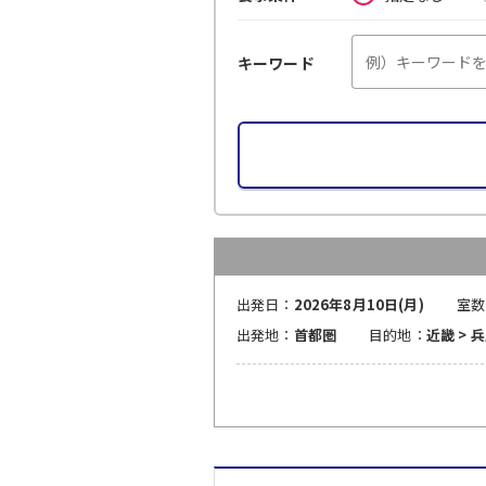
キーワード
出発日：
2026年8月10日(月)
室数
出発地：
首都圏
目的地：
近畿 > 