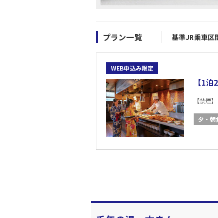
プラン一覧
基準JR乗車区
WEB申込み限定
【1泊
【禁煙】
夕・朝