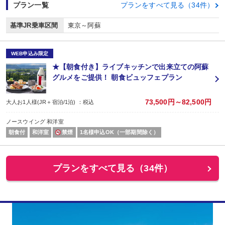
プラン一覧
プランをすべて見る（34件）
基準JR乗車区間
東京～阿蘇
WEB申込み限定
★【朝食付き】ライブキッチンで出来立ての阿蘇
グルメをご提供！ 朝食ビュッフェプラン
73,500円～82,500円
大人お1人様(JR＋宿泊/1泊) ：税込
ノースウイング 和洋室
朝食付
和洋室
禁煙
1名様申込OK（一部期間除く）
プランをすべて見る（34件）