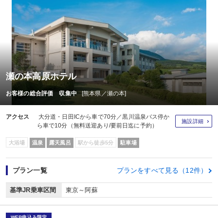
瀬の本高原ホテル
お客様の総合評価 収集中
[熊本県／瀬の本]
アクセス
大分道・日田ICから車で70分／黒川温泉バス停か
施設詳細
ら車で10分（無料送迎あり/要前日迄に予約）
大浴場
温泉
露天風呂
駅から徒歩5分
駐車場
プラン一覧
プランをすべて見る（12件）
基準JR乗車区間
東京～阿蘇
WEB申込み限定