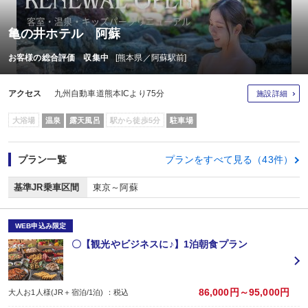
亀の井ホテル 阿蘇
お客様の総合評価 収集中
[熊本県／阿蘇駅前]
アクセス
九州自動車道熊本ICより75分
施設詳細
大浴場
温泉
露天風呂
駅から徒歩5分
駐車場
プラン一覧
プランをすべて見る（43件）
基準JR乗車区間
東京～阿蘇
WEB申込み限定
〇【観光やビジネスに♪】1泊朝食プラン
86,000円～95,000円
大人お1人様(JR＋宿泊/1泊) ：税込