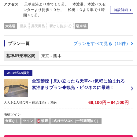
アクセス
天草空港より車で１５分。 本渡港、本渡バスセ
ンターより徒歩１０分。 松橋ＩＣより車で１時
施設詳細
間４５分。
大浴場
温泉
露天風呂
駅から徒歩5分
駐車場
プラン一覧
プランをすべて見る（18件）
基準JR乗車区間
東京～熊本
WEB申込み限定
全室禁煙｜思い立ったら天草へ♪気軽に泊まれる
素泊まりプラン◆観光・ビジネスに最適！
66,100円～84,100円
大人お1人様(JR＋宿泊/1泊) ：税込
南棟ツイン
食事なし
ツイン
禁煙
1名様申込OK（一部期間除く）