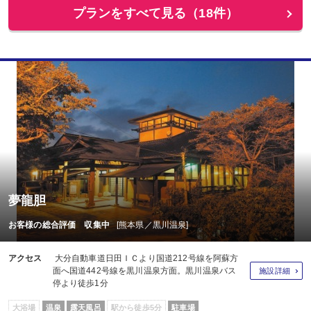
プランをすべて見る（18件）
夢龍胆
お客様の総合評価 収集中
[熊本県／黒川温泉]
アクセス
大分自動車道日田ＩＣより国道212号線を阿蘇方
面へ国道442号線を黒川温泉方面。黒川温泉バス
施設詳細
停より徒歩1分
大浴場
温泉
露天風呂
駅から徒歩5分
駐車場