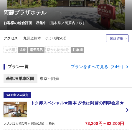
阿蘇プラザホテル
お客様の総合評価 収集中
[熊本県／阿蘇内ノ牧]
アクセス
九州道熊本ＩＣより約50分
施設詳細
大浴場
温泉
露天風呂
駅から徒歩5分
駐車場
プラン一覧
プランをすべて見る（34件）
基準JR乗車区間
東京～阿蘇
WEB申込み限定
トク赤スペシャル★熊本 夕食は阿蘇の四季会席★
73,200円～82,200円
大人お1人様(JR＋宿泊/1泊) ：税込