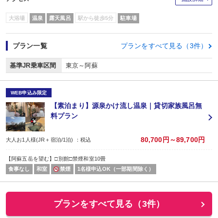
大浴場
温泉
露天風呂
駅から徒歩5分
駐車場
プラン一覧
プランをすべて見る（3件）
基準JR乗車区間
東京～阿蘇
WEB申込み限定
【素泊まり】源泉かけ流し温泉｜貸切家族風呂無
料プラン
80,700円～89,700円
大人お1人様(JR＋宿泊/1泊) ：税込
【阿蘇五岳を望む】□別館□禁煙和室10畳
食事なし
和室
禁煙
1名様申込OK（一部期間除く）
プランをすべて見る（3件）