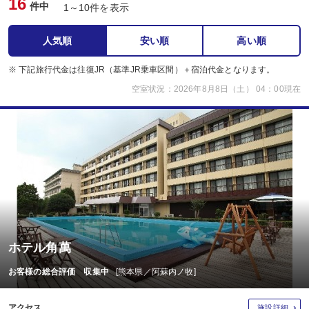
16
件中
1～10件を表示
人気順
安い順
高い順
※ 下記旅行代金は往復JR（基準JR乗車区間）＋宿泊代金となります。
空室状況：2026年8月8日（土） 04：00現在
ホテル角萬
お客様の総合評価 収集中
[熊本県／阿蘇内ノ牧]
アクセス
施設詳細