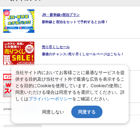
JR・新幹線+宿泊プラン
新幹線と宿泊をセットで予約するとお得！
売り尽くしセール
最後のチャンス♪売り尽くしセールページはこちら！
当社サイト内においてお客様ごとに最適なサービスを提
供する目的及び当社サイト外で最適な広告を表示するこ
WEBコレクション
とを目的にCookieを使用しています。Cookieの使用に
最新のWEB限定価格とツアーはここでチェック！
同意いただける場合は同意するを選択してください。詳
しくは
プライバシーポリシー
をご確認ください。
同意しない
同意する
ページ上部へ