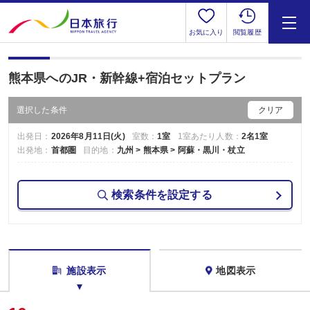
お気に入り
閲覧履歴
熊本県へのJR・新幹線+宿泊セットプラン
選択した条件
クリア
出発日：
2026年8月11日(火)
室数：
1室
1室あたり人数：
2名1室
出発地：
首都圏
目的地：
九州 > 熊本県 > 阿蘇・黒川・杖立
検索条件を設定する
施設表示
地図表示