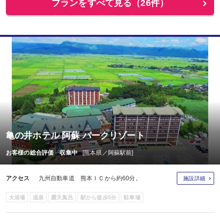
プランをすべて見る（26件）
亀の井ホテル 阿蘇 パークリゾート
お客様の総合評価 収集中
[熊本県／阿蘇駅前]
アクセス
九州自動車道 熊本ＩＣから約60分。
施設詳細
大浴場
温泉
露天風呂
駅から徒歩5分
駐車場