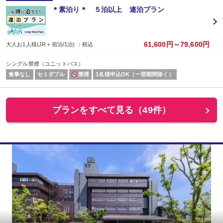
＊素泊り＊ ５泊以上 連泊プラン
61,600円～79,600円
大人お1人様(JR＋宿泊/1泊) ：税込
シングル禁煙（ユニットバス）
食事なし
セミダブル
禁煙
1名様申込OK（一部期間除く）
プランをすべて見る（49件）