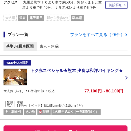
アクセス
九州道熊本ＩＣより車で約50分、阿蘇くまもと空
施設詳細
港より車で約40分、ＪＲ赤水駅より車で約7分
大浴場
温泉
露天風呂
駅から徒歩5分
駐車場
プラン一覧
プランをすべて見る（26件）
基準JR乗車区間
東京～阿蘇
WEB申込み限定
トク赤スペシャル★熊本 夕食は和洋バイキング★
77,100円～86,100円
大人お1人様(JR＋宿泊/1泊) ：税込
【禁煙】洋室
【広さ】38平米 【ベッド】幅105cm×長さ210cm(4台)
夕・朝食付
その他
禁煙
1名様申込OK（一部期間除く）