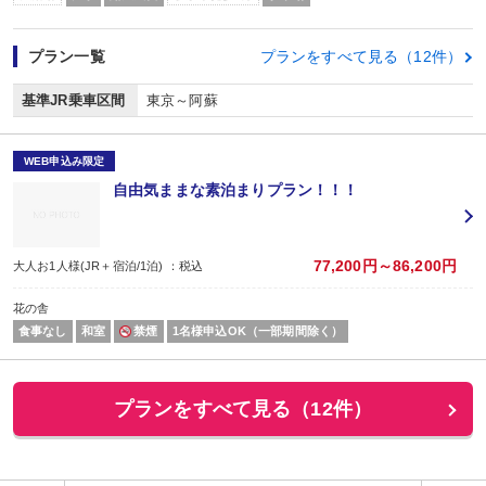
プラン一覧
プランをすべて見る（12件）
基準JR乗車区間
東京～阿蘇
WEB申込み限定
自由気ままな素泊まりプラン！！！
77,200円～86,200円
大人お1人様(JR＋宿泊/1泊) ：税込
花の舎
食事なし
和室
禁煙
1名様申込OK（一部期間除く）
プランをすべて見る（12件）