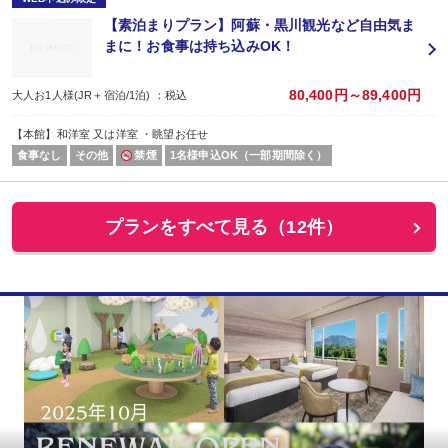
【素泊まりプラン】阿蘇・黒川観光など自由気ま
まに！お食事は持ち込みOK！
80,400円～89,400円
大人お1人様(JR＋宿泊/1泊) ：税込
【本館】和洋室 又は洋室 ・眺望お任せ
食事なし
その他
禁煙
1名様申込OK（一部期間除く）
プランをすべて見る（12件）