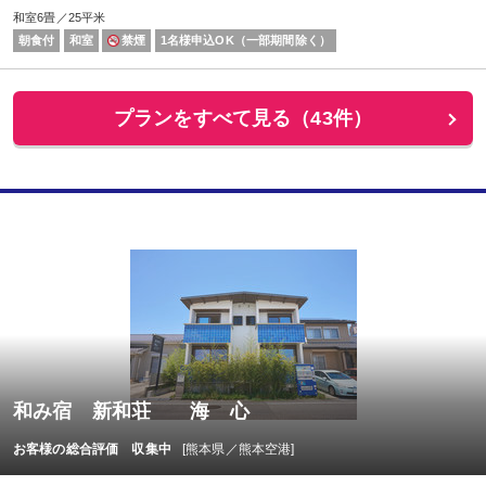
和室6畳／25平米
朝食付
和室
禁煙
1名様申込OK（一部期間除く）
プランをすべて見る（43件）
和み宿 新和荘 海 心
お客様の総合評価 収集中
[熊本県／熊本空港]