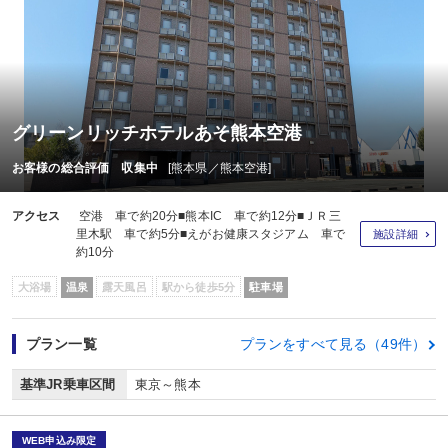
グリーンリッチホテルあそ熊本空港
お客様の総合評価 収集中
[熊本県／熊本空港]
アクセス
空港 車で約20分■熊本IC 車で約12分■ＪＲ三
里木駅 車で約5分■えがお健康スタジアム 車で
施設詳細
約10分
大浴場
温泉
露天風呂
駅から徒歩5分
駐車場
プラン一覧
プランをすべて見る（49件）
基準JR乗車区間
東京～熊本
WEB申込み限定