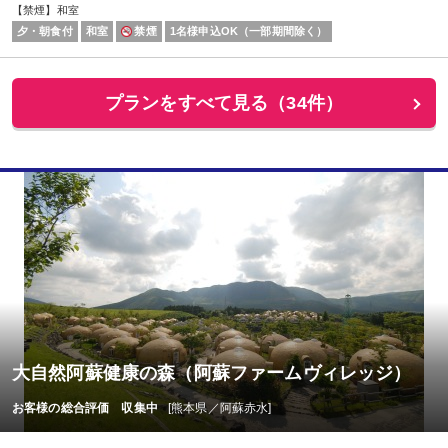
【禁煙】和室
夕・朝食付
和室
禁煙
1名様申込OK（一部期間除く）
プランをすべて見る（34件）
大自然阿蘇健康の森（阿蘇ファームヴィレッジ）
お客様の総合評価 収集中
[熊本県／阿蘇赤水]