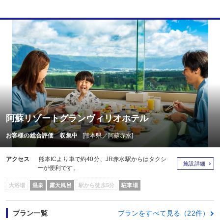
阿蘇リゾートグランヴィリオホテル
お客様の総合評価 収集中
[熊本県／阿蘇赤水]
アクセス
熊本ICより車で約40分、JR赤水駅からはタクシ
施設詳細
ーが便利です。
大浴場
温泉
露天風呂
駅から徒歩5分
駐車場
プラン一覧
プランをすべて見る（22件）