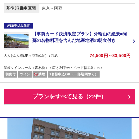
基準JR乗車区間
東京～阿蘇
WEB申込み限定
【事前カード決済限定プラン】外輪山の絶景■阿
蘇の名物料理を含んだ地産地消の朝食付き
74,500円～83,500円
大人お1人様(JR＋宿泊/1泊) ：税込
禁煙ツインルーム（森林側）＜広さ24平米・ベッド幅110ｃｍ＞
朝食付
ツイン
禁煙
1名様申込OK（一部期間除く）
プランをすべて見る（22件）