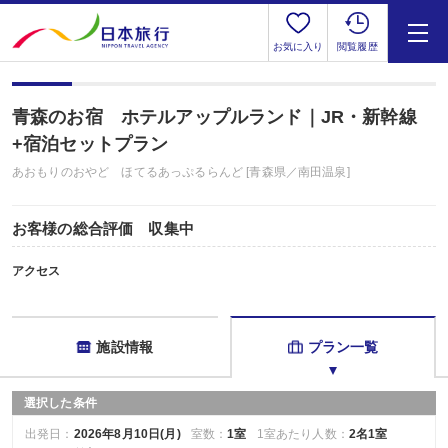
お気に入り
閲覧履歴
青森のお宿 ホテルアップルランド｜JR・新幹線
+宿泊セットプラン
あおもりのおやど ほてるあっぷるらんど [青森県／南田温泉]
お客様の総合評価 収集中
アクセス
施設情報
プラン一覧
選択した条件
出発日：
2026年8月10日(月)
室数：
1室
1室あたり人数：
2名1室