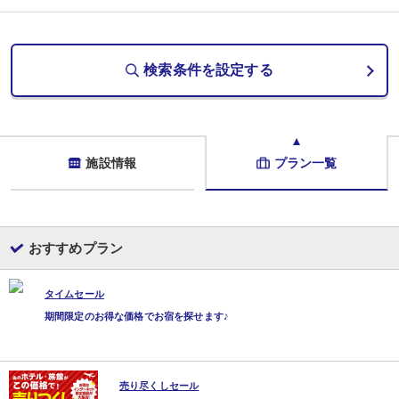
・ロビー：15時〜22時（翌朝はノンアルコール提供）
・ツキコマSTAND：15時〜20時（セルフサービス）／20時〜21時30分
・大浴場（貸切風呂）：15時〜24時／翌5時〜10時30分
・TSUKIKOMA蔵：15時〜21時30分
検索条件を設定する
〜別邸桜桃庵ご宿泊のお客様〜
・PREMIUMラウンジ：15時〜翌11時（ウィスキー・地酒・おつまみ等）
■天童温泉大浴場
春は桜、冬は雪など、四季の彩りを感じる露天風呂が人気
■プライベートサウナ
ご予約は「プライベートサウナ月灯り 公式サイト」にて承ります
施設情報
プラン一覧
■ご案内（事前に当館までご連絡ください）
・全館禁煙です。1階大浴場手前通路の喫煙所をご利用下さい
・アレルギーなどある場合は、内容と人数を教えてください。
・記念日利用の場合は、記念日の内容と人数を教えてください（スタッフがお
おすすめプラン
タイムセール
期間限定のお得な価格でお宿を探せます♪
売り尽くしセール