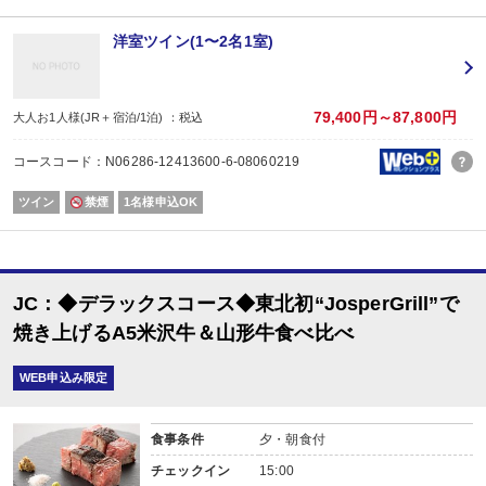
小学生でお子様用食事をご希望の方は、事前に当館までご連絡ください。（当日
■湯坊いちらくの代名詞【オールインクルーシブ】
洋室ツイン(1〜2名1室)
～館内醸造「TENDO BREWERY」のクラフトビールを飲み比べ～
ビールの他にも、山形の地酒やおつまみ、貸切露天風呂や音楽鑑賞、
ヨガ（火・水・木・日実施※都合により開催されない場合あり)の体験など
ここにしかない時間を自由にご堪能いただけます。
79,400円～87,800円
大人お1人様(JR＋宿泊/1泊) ：税込
■ツキコマSTAND
「最高の湯あがり」をコンセプトに、蔵をリノベーションしたBEER STAND＆B
コースコード：N06286-12413600-6-08060219
・ビアタイム：15時～20時（ビールにスパークリングワインなど）
・レイトカフェタイム：20時～21時30分（オリジナルカクテルをバーテンダー
ツイン
禁煙
1名様申込OK
■各施設のご利用時間
・ロビー：15時～22時（翌朝はノンアルコール提供）
・ツキコマSTAND：15時～20時（セルフサービス）／20時～21時30分
・大浴場（貸切風呂）：15時～24時／翌5時～10時30分
・TSUKIKOMA蔵：15時～21時30分
JC：◆デラックスコース◆東北初“JosperGrill”で
～別邸桜桃庵ご宿泊のお客様～
・PREMIUMラウンジ：15時～翌11時（ウィスキー・地酒・おつまみ等）
焼き上げるA5米沢牛＆山形牛食べ比べ
■「天童温泉」大浴場
春には桜、冬には雪など四季の彩りを感じる「露天風呂」が人気
WEB申込み限定
■ご案内
・全館禁煙です。1階大浴場手前通路の喫煙所をご利用下さい
・アレルギーなどある場合は、内容と人数を教えてください。
食事条件
夕・朝食付
・記念日利用の場合は、記念日の内容と人数を教えてください（スタッフがお
・乳児（0歳以上）のお子様も、入館料2,200円を頂戴しております
チェックイン
15:00
・その他、ご質問等ございましたらご入力下さい