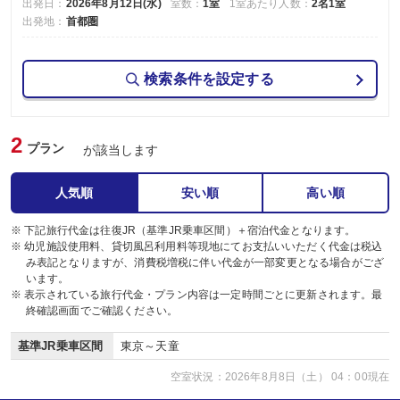
出発日：
2026年8月12日(水)
室数：
1室
1室あたり人数：
2名1室
出発地：
首都圏
検索条件を設定する
2
プラン
が該当します
人気順
安い順
高い順
※ 下記旅行代金は往復JR（基準JR乗車区間）＋宿泊代金となります。
※ 幼児施設使用料、貸切風呂利用料等現地にてお支払いいただく代金は税込
み表記となりますが、消費税増税に伴い代金が一部変更となる場合がござ
います。
※ 表示されている旅行代金・プラン内容は一定時間ごとに更新されます。最
終確認画面でご確認ください。
基準JR乗車区間
東京～天童
空室状況：2026年8月8日（土） 04：00現在