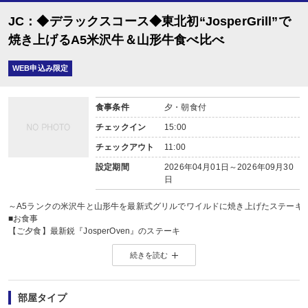
JC：◆デラックスコース◆東北初“JosperGrill”で
焼き上げるA5米沢牛＆山形牛食べ比べ
WEB申込み限定
食事条件
夕・朝食付
チェックイン
15:00
チェックアウト
11:00
設定期間
2026年04月01日～2026年09月30
日
～A5ランクの米沢牛と山形牛を最新式グリルでワイルドに焼き上げたステーキ
■お食事
【ご夕食】最新鋭『JosperOven』のステーキ
和牛王国山形にふさわしい稀代の名器を使用し、旨味を逃がすことなく“香ばしさ
続きを読む
ソムリエチョイスの赤ワインや山形の地酒とともにお楽しみください。
【ご朝食】（7時15分～9時30分）
旬の食材をふんだんに使った朝食ビュッフェ
※お子様のお食事について
部屋タイプ
食事内容…小学生：大人に準じたお食事／幼児（食事・布団付）：お子様用の