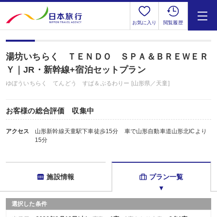
お気に入り
閲覧履歴
湯坊いちらく ＴＥＮＤＯ ＳＰＡ＆ＢＲＥＷＥＲ
Ｙ｜JR・新幹線+宿泊セットプラン
ゆぼういちらく てんどう すぱ＆ぶるわりー [山形県／天童]
お客様の総合評価 収集中
アクセス
山形新幹線天童駅下車徒歩15分 車で山形自動車道山形北ICより
15分
施設情報
プラン一覧
選択した条件