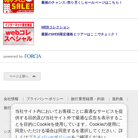
最後のチャンス♪売り尽くしセールページはこちら！
WEBコレクション
最新のWEB限定価格とツアーはここでチェック！
ページ上部へ
会社情報
プライバシーポリシー
旅行業登録票・約款
規約集
旅行条件書
サイトマップ
当社サイト内においてお客様ごとに最適なサービスを提
供する目的及び当社サイト外で最適な広告を表示するこ
とを目的にCookieを使用しています。Cookieの使用に
同意いただける場合は同意するを選択してください。詳
システムメンテナンスのお知らせ
お申込みまでの手順
しくは
プライバシーポリシー
をご確認ください。