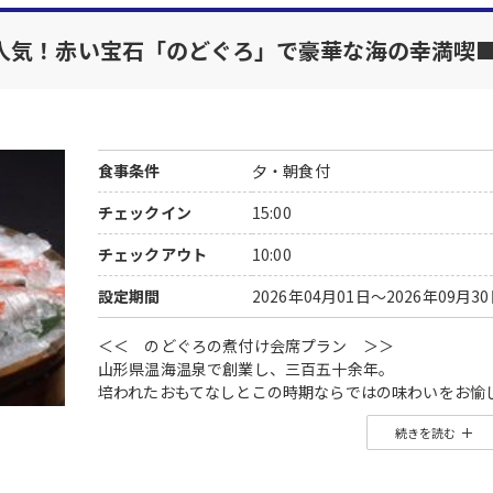
人気！赤い宝石「のどぐろ」で豪華な海の幸満喫
食事条件
夕・朝食付
チェックイン
15:00
チェックアウト
10:00
設定期間
2026年04月01日～2026年09月3
＜＜ のどぐろの煮付け会席プラン ＞＞
山形県温海温泉で創業し、三百五十余年。
培われたおもてなしとこの時期ならではの味わいをお愉
メインは、赤い宝石とも呼ばれる高級魚「のどぐろ」を
続きを読む
※通常メインの山形牛しゃぶしゃぶは付きません。
■ご夕食■
・のどぐろの煮付け付和会席（スタンダード）