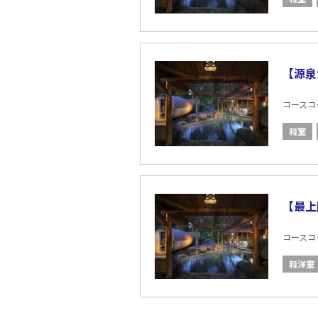
【源泉
コースコード
和室
【最上
コースコード
和洋室