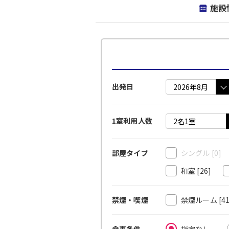
施設
出発日
1室利用人数
シングル
[0]
部屋タイプ
和室
[26]
禁煙ルーム
[4
禁煙・喫煙
指定なし