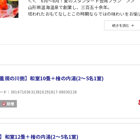
＜＜ 6月〜8月！夏のスタンダード会席プラン ＞＞
山形県温海温泉で創業し、三百五十余年。
培われたおもてなしとこの時期ならではの味わいをお愉
※お料理写真はイメージです。
続きを読む
■ご夕食■
・山形牛しゃぶしゃぶ付和会席（夏）
会場：全席禁煙の椅子テーブル形式レストランスタイル
又は、広々と開放感溢れるコンベンションホール 特設
時間：18:00〜 ※チェックイン時にご案内します（食事
※お食事内容は仕入れにより変更となる場合がございま
※当館の食物アレルギーについて
当館では8大アレルゲン（卵、えび、かに、そば、乳、
重視の川側】和室10畳＋檜の内湯(2〜5名1室)
該当する場合は、予約時に必ず当館までご連絡をお願い
※苦手な食材のリクエストは対応致しかねます。
：301671036313810291817-08030226
※8大アレルゲンでも一部対応出来ない場合もございま
■ご朝食■
禁煙
・萬国屋名物の鯛茶漬けと山形味覚の和朝食膳
地場産食材をふんだんに使用したお料理に加え、
萬国屋こだわりの「鯛茶漬け」をご用意。
鯛の骨をしっかりと焼き、丁寧に取った出汁の旨みとと
会場：和ダイニング『芙蓉』 または特設会場
】和室12畳＋檜の内湯(2〜5名1室)
時間：7:30〜