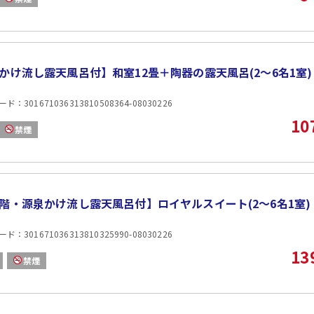
かけ流し露天風呂付】和室12畳＋陶器の露天風呂(2〜6名1室)
：301671036313810508364-08030226
10
禁煙
階・源泉かけ流し露天風呂付】ロイヤルスイート(2〜6名1室)
：301671036313810325990-08030226
13
禁煙