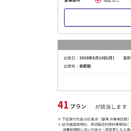
食事条件
出発日：
2026年8月10日(月)
室数
出発地：
首都圏
41
プラン
が該当します
※ 下記旅行代金は往復JR（基準JR乗車区間
※ 幼児施設使用料、貸切風呂利用料等現地
消費税増税に伴い代金が一部変更となる場