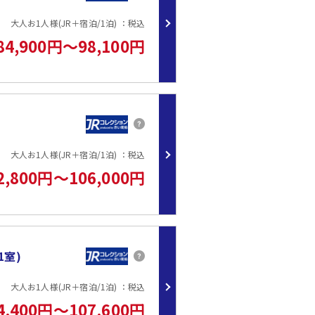
大人お1人様(JR＋宿泊/1泊) ：税込
アル♪季節の香りを肌で感じられる野趣あふれる源泉掛け流しの温泉。
ごゆっくりいただけます。
84,900円～98,100円
激による「シルクバス」
刻に合わせお迎えに参ります。
します。
大人お1人様(JR＋宿泊/1泊) ：税込
2,800円～106,000円
1室)
大人お1人様(JR＋宿泊/1泊) ：税込
4,400円～107,600円