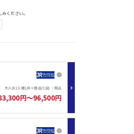
しみください。
 和ダイニング「芙蓉」
会場にて
場所のご利用は21:00まで）
す。
落花生、小麦、くるみ）のみの対応を行っております。
致します。（料理と器を変えてお出しさせて頂きます）
大人お1人様(JR＋宿泊/1泊) ：税込
す。ご了承下さい。
83,300円～96,500円
もにご堪能ください。