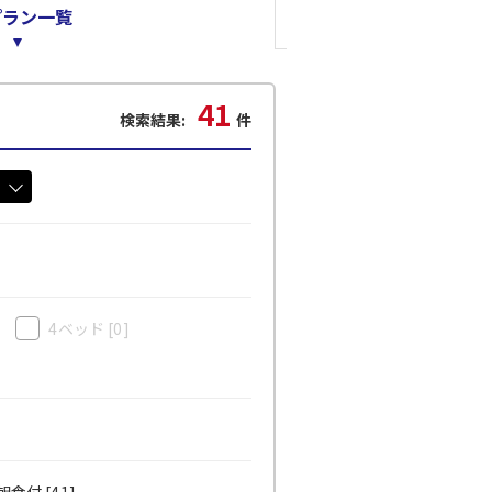
プラン一覧
41
検索結果:
件
4ベッド
[0]
食付 [41]