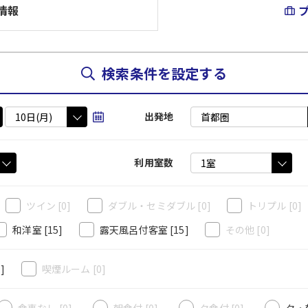
情報
検索条件を設定する
出発地
利用室数
ツイン
[0]
ダブル・セミダブル
[0]
トリプル
[0]
和洋室
[15]
露天風呂付客室
[15]
その他
[0]
1]
喫煙ルーム
[0]
食事なし [0]
朝食付 [0]
夕食付 [0]
夕・朝