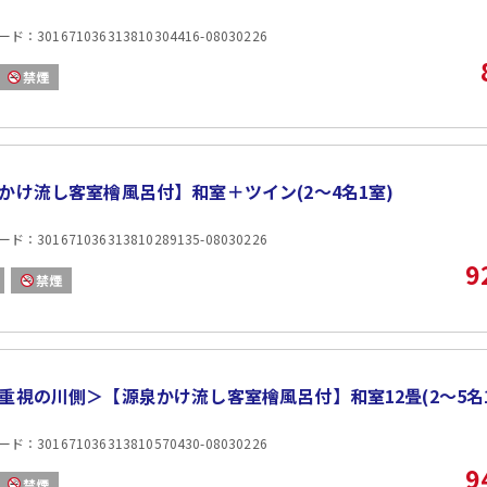
■温泉■
：301671036313810304416-08030226
・庭園大露天風呂 桜里の湯…2023年12月リニュー
・大浴場 楽水…空中回廊を通り抜け、広めの大浴場で
禁煙
・大浴場 楽山…ミクロの泡の気泡によるやわらかい刺
■ご案内■
・バスの無料送迎
最寄り駅のJR羽越本線「あつみ温泉駅」に特急列車時
ご予約制となりますので、前日までにご連絡をお願い致
かけ流し客室檜風呂付】和室＋ツイン(2〜4名1室)
・無料駐車場 有り（280台）※先着順となります。
・2階、3階に喫煙ブースがございます。
：301671036313810289135-08030226
9
禁煙
重視の川側＞【源泉かけ流し客室檜風呂付】和室12畳(2〜5名
：301671036313810570430-08030226
9
禁煙