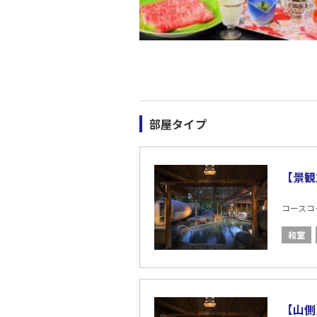
部屋タイプ
【景観
コースコード
和室
【山側