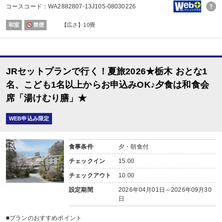
・誕生日・結婚記念日・賀寿のご旅行の場合、ちょっぴりお楽しみ又は記念写
コースコード：WA2882807-13J105-08030226
※記念日の前後1週間が宿泊期間中に含まれる場合に限ります。証明できるもの
※予約条件入力の画面でチェックを入れてください。
和室
禁煙
【広さ】10畳
【2名1室でご利用の場合】おとな1名＋こども1名OK♪
2名1室ご利用の場合、
おとな1名＋こども1名ご利用でも、お子様はこども代金でOK♪
※通常「おとな1名＋こども1名」で2名1室ご利用の場合、お子様はおとなと同
JRセットプランで行く！夏旅2026★栃木 おとな1
【川治湯元駅～お宿間 送迎のご案内 ※要事前予約】
名、こども1名以上からお申込みOK♪夕食は和食会
東武鉄道新藤原駅乗換、野岩鉄道川治湯元駅からお宿までは送迎がございます
席「湯けむり膳」★
（13：00～18：00／要事前予約）
※時刻は予告なく変更になる場合がございます。
※ご希望のお客様は、ご予約日の翌日以降にお客様自身で宿泊施設にご連絡く
WEB申込み限定
■夕食
場所:
レストラン
食事条件
夕・朝食付
内容:
チェックイン
15:00
【時間】18：00～又は18：30～又は19：00～
■朝食
チェックアウト
10:00
場所:
レストラン
設定期間
2026年04月01日～2026年09月30
内容:
日
【時間】7：30～又は8：00～
■プランのおすすめポイント