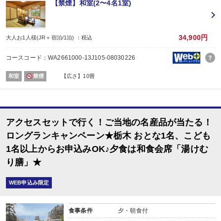
【お楽しみメニュー】
【禁煙】和室(2〜4名1室)
・夕食時、ビール中瓶2人で1本又は日本酒1合又はソフトドリンク1杯付
・誕生日・結婚記念日・賀寿のご旅行の場合、ちょっぴりお楽しみ又は記念写
※記念日の前後1週間が宿泊期間中に含まれる場合に限ります。証明できるもの
34,900円
大人お1人様(JR＋宿泊/1泊) ：税込
※予約条件入力の画面でチェックを入れてください。
コースコード：WA2661000-13J105-08030226
【2名1室でご利用の場合】おとな1名＋こども1名OK♪
2名1室ご利用の場合、
和室
禁煙
【広さ】10畳
おとな1名＋こども1名ご利用でも、お子様はこども代金でOK♪
※通常「おとな1名＋こども1名」で2名1室ご利用の場合、お子様はおとなと同
【川治湯元駅～お宿間 送迎のご案内 ※要事前予約】
東武鉄道新藤原駅乗換、野岩鉄道川治湯元駅からお宿までは送迎がございます
アクセスセットで行く！ご当地の名産品が当たる！
（13：00～18：00／要事前予約）
※時刻は予告なく変更になる場合がございます。
ロングランキャンペーン★栃木 おとな1名、こども
※ご希望のお客様は、ご予約日の翌日以降にお客様自身で宿泊施設にご連絡く
1名以上からお申込みOK♪夕食は和食会席「湯けむ
■夕食
場所:
り膳」★
レストラン
内容:
WEB申込み限定
和食会席「湯けむり膳」
■朝食
場所:
食事条件
夕・朝食付
レストラン