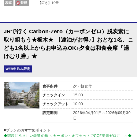
和室
禁煙
【広さ】10畳
【川治湯元駅～お宿間 送迎のご案内 ※要事前予約】
東武鉄道新藤原駅乗換、野岩鉄道川治湯元駅からお宿までは送迎がございます
（13：00～18：00／要事前予約）
※時刻は予告なく変更になる場合がございます。
JRで行く Carbon-Zero（カーボンゼロ）脱炭素に
※ご希望のお客様は、ご予約日の翌日以降にお客様自身で宿泊施設にご連絡く
■夕食
取り組もう★栃木★ 【連泊がお得♪】おとな1名、こ
場所:
ども1名以上からお申込みOK♪夕食は和食会席「湯
レストラン
内容:
けむり膳」★
【時間】18：00～又は18：30～又は19：00～
■朝食
WEB申込み限定
場所:
レストラン
内容:
食事条件
夕・朝食付
【時間】7：30～又は8：00～
チェックイン
15:00
チェックアウト
10:00
設定期間
2026年04月01日～2026年09月30
日
■プランのおすすめポイント
◆環境にやさしい鉄道の旅 ～カーボン・オフセットでCO2実質ゼロに！～◆