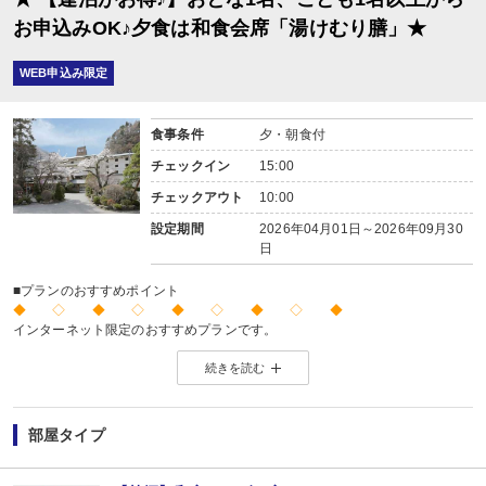
※時間の選択はできません。チェックイン時にご案内します。
お申込みOK♪夕食は和食会席「湯けむり膳」★
■朝食
場所:
レストラン
WEB申込み限定
内容:
※時間の選択はできません。チェックイン時にご案内します。
食事条件
夕・朝食付
チェックイン
15:00
チェックアウト
10:00
設定期間
2026年04月01日～2026年09月30
日
■プランのおすすめポイント
◆ ◇ ◆ ◇ ◆ ◇ ◆ ◇ ◆
インターネット限定のおすすめプランです。
※店頭・電話・メールでのお問合せや申込みは出来ません。
続きを読む
◆ ◇ ◆ ◇ ◆ ◇ ◆ ◇ ◆
【連泊がお得♪】
2泊以上でお申し込みできる、お得なプランです。
※1泊でのご予約はできません。
部屋タイプ
※すべての宿泊日が同一条件となります。