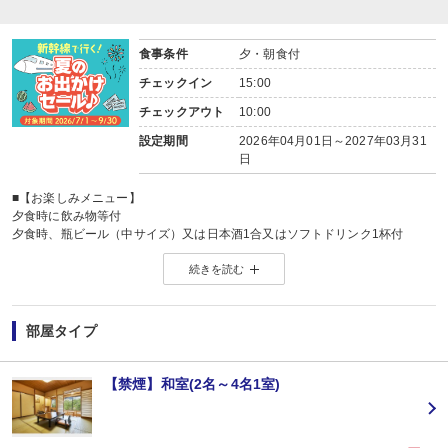
東武鉄道新藤原駅乗換、野岩鉄道川治湯元駅からお宿までは送迎がございます
（13：00～18：00／要事前予約）
※時刻は予告なく変更になる場合がございます。
食事条件
夕・朝食付
※ご希望のお客様は、ご予約日の翌日以降にお客様自身で宿泊施設にご連絡く
チェックイン
15:00
■夕食
場所:
チェックアウト
10:00
レストラン
設定期間
2026年04月01日～2027年03月31
内容:
日
※時間の選択はできません。チェックイン時にご案内します。
■朝食
場所:
■
【お楽しみメニュー】
レストラン
夕食時に飲み物等付
内容:
夕食時、瓶ビール（中サイズ）又は日本酒1合又はソフトドリンク1杯付
※時間の選択はできません。チェックイン時にご案内します。
記念日のお客様にお楽しみ付
続きを読む
滞在中1回／対象：結婚記念日又は誕生日又は賀寿 内容：粗品又は記念品写真
※記念日を証明できるものをお持ちください。
※要事前予約
※ご希望のお客様は、記念日の内容（例：誕生日）・対象者（お名前）・日に
部屋タイプ
■
夕食
内容：和食会席 湯けむり膳
場所：その他
【禁煙】和室(2名～4名1室)
レストラン
１８：００～又は１８：３０～又は１９：００～※チェックイン時案内
■
朝食