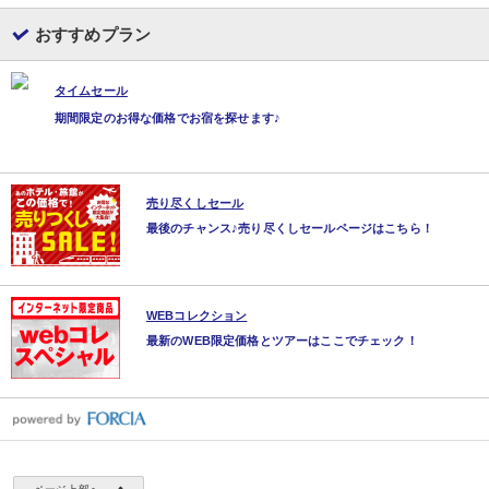
レストラン
内容:
おすすめプラン
※時間の選択はできません。チェックイン時にご案内します。
タイムセール
期間限定のお得な価格でお宿を探せます♪
売り尽くしセール
最後のチャンス♪売り尽くしセールページはこちら！
WEBコレクション
最新のWEB限定価格とツアーはここでチェック！