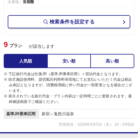
出発地：
首都圏
検索条件を設定する
9
プラン
が該当します
人気順
安い順
高い順
※ 下記旅行代金は往復JR（基準JR乗車区間）＋宿泊代金となります。
※ 幼児施設使用料、貸切風呂利用料等現地にてお支払いいただく代金は税込
み表記となりますが、消費税増税に伴い代金が一部変更となる場合がござ
います。
※ 表示されている旅行代金・プラン内容は一定時間ごとに更新されます。最
終確認画面でご確認ください。
基準JR乗車区間
新宿～鬼怒川温泉
空室状況：2026年8月5日（水） 19：00現在