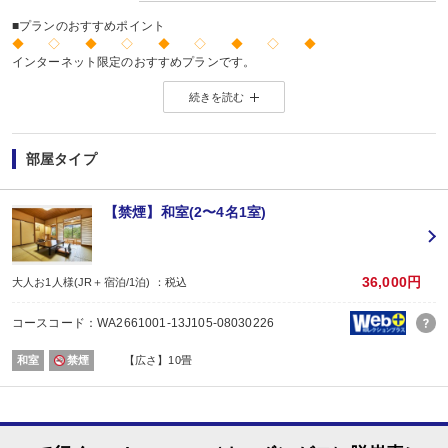
■プランのおすすめポイント
◆ ◇ ◆ ◇ ◆ ◇ ◆ ◇ ◆
インターネット限定のおすすめプランです。
※店頭・電話・メールでのお問合せや申込みは出来ません。
続きを読む
◆ ◇ ◆ ◇ ◆ ◇ ◆ ◇ ◆
【お楽しみメニュー】
・夕食時、ビール中瓶2人で1本又は日本酒1合又はソフトドリンク1杯付
部屋タイプ
・誕生日・結婚記念日・賀寿のご旅行の場合、ちょっぴりお楽しみ又は記念写
※記念日の前後1週間が宿泊期間中に含まれる場合に限ります。証明できるもの
※予約条件入力の画面でチェックを入れてください。
【禁煙】和室(2〜4名1室)
【2名1室でご利用の場合】おとな1名＋こども1名OK♪
2名1室ご利用の場合、
おとな1名＋こども1名ご利用でも、お子様はこども代金でOK♪
36,000円
大人お1人様(JR＋宿泊/1泊) ：税込
※通常「おとな1名＋こども1名」で2名1室ご利用の場合、お子様はおとなと同
コースコード：WA2661001-13J105-08030226
【川治湯元駅～お宿間 送迎のご案内 ※要事前予約】
東武鉄道新藤原駅乗換、野岩鉄道川治湯元駅からお宿までは送迎がございます
和室
禁煙
【広さ】10畳
（13：00～18：00／要事前予約）
※時刻は予告なく変更になる場合がございます。
※ご希望のお客様は、ご予約日の翌日以降にお客様自身で宿泊施設にご連絡く
■夕食
場所: