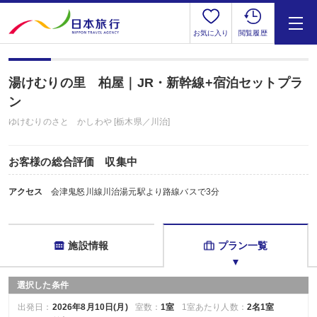
お気に入り
閲覧履歴
湯けむりの里 柏屋｜JR・新幹線+宿泊セットプラ
ン
ゆけむりのさと かしわや [栃木県／川治]
お客様の総合評価 収集中
アクセス
会津鬼怒川線川治湯元駅より路線バスで3分
施設情報
プラン一覧
選択した条件
出発日：
2026年8月10日(月)
室数：
1室
1室あたり人数：
2名1室