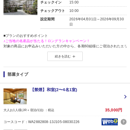
内容:
チェックイン
15:00
和食
チェックアウト
10:00
設定期間
2026年04月01日～2026年09月30
日
■プランのおすすめポイント
♪ご当地の名産品が当たる！ロングランキャンペーン！
対象の商品にお申込みいただいた方の中から、各期60組様にご宿泊されたエリ
※当選した方には各期終了後の翌月中旬頃にメールにてご連絡いたします。
続きを読む
当選した場合は、ご当地名産品発送のため、お客様の氏名・住所・電話番号
ご当地名産品発送以外の目的では使用いたしません。
※「＠nta.co.jp」よりメールをお送りいたしますので、ドメイン受信設定をさ
※
ご当地名産品キャンペーンサイト 詳しくはこちら
部屋タイプ
【お楽しみメニュー】
・夕食時、ビール中瓶2人で1本又は日本酒1合又はソフトドリンク1杯付
【禁煙】和室(2〜4名1室)
・誕生日・結婚記念日・賀寿のご旅行の場合、ちょっぴりお楽しみ又は記念写
※記念日の前後1週間が宿泊期間中に含まれる場合に限ります。証明できるもの
※予約条件入力の画面でチェックを入れてください。
35,000円
大人お1人様(JR＋宿泊/1泊) ：税込
【2名1室でご利用の場合】おとな1名＋こども1名OK♪
2名1室ご利用の場合、
コースコード：WA2882808-13J105-08030226
おとな1名＋こども1名ご利用でも、お子様はこども代金でOK♪
※通常「おとな1名＋こども1名」で2名1室ご利用の場合、お子様はおとなと同