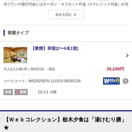
当プランの旅行代金にはカーボン・オフセット代金（J-クレジット代金）が含
森林保全に役立てられます。
続きを読む
旅行の移動で排出されるCO2を埋め合わせ（オフセット）出来る仕組みとなっ
※カーボン・オフセットについて、詳しくは
こちら
をご覧ください。
※購入先：東武鉄道者有林
※J-クレジット制度とは…省エネルギー機器の導入や森林経営などの取組みに
部屋タイプ
J-クレジットの購入は、地域の森林整備を応援することに繋がります。
【連泊がお得♪】
2泊以上でお申し込みできる、お得なプランです。
【禁煙】和室(2〜4名1室)
※1泊でのご予約はできません。
※すべての宿泊日が同一条件となります。
【お楽しみメニュー】
35,200円
大人お1人様(JR＋宿泊/1泊) ：税込
・夕食時、ビール中瓶2人で1本又は日本酒1合又はソフトドリンク1杯付
コースコード：WA2825879-13J105-08030226
・誕生日・結婚記念日・賀寿のご旅行の場合、ちょっぴりお楽しみ又は記念写
※記念日の前後1週間が宿泊期間中に含まれる場合に限ります。証明できるもの
和室
禁煙
【広さ】10畳
※予約条件入力の画面でチェックを入れてください。
【2名1室でご利用の場合】おとな1名＋こども1名OK♪
2名1室ご利用の場合、
おとな1名＋こども1名ご利用でも、お子様はこども代金でOK♪
【Ｗｅｂコレクション】栃木夕食は「湯けむり膳」
※通常「おとな1名＋こども1名」で2名1室ご利用の場合、お子様はおとなと同
★
【川治湯元駅～お宿間 送迎のご案内 ※要事前予約】