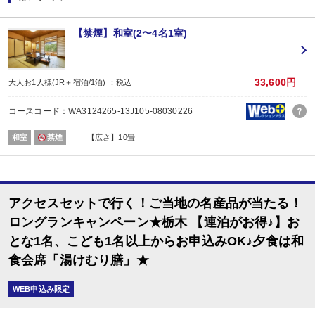
※すべての宿泊日が同一条件となります。
【お楽しみメニュー】
【禁煙】和室(2〜4名1室)
・夕食時、ビール中瓶2人で1本又は日本酒1合又はソフトドリンク1杯付
・誕生日・結婚記念日・賀寿のご旅行の場合、ちょっぴりお楽しみ又は記念写
※記念日の前後1週間が宿泊期間中に含まれる場合に限ります。証明できるもの
33,600円
大人お1人様(JR＋宿泊/1泊) ：税込
※予約条件入力の画面でチェックを入れてください。
コースコード：WA3124265-13J105-08030226
【2名1室でご利用の場合】おとな1名＋こども1名OK♪
2名1室ご利用の場合、
和室
禁煙
【広さ】10畳
おとな1名＋こども1名ご利用でも、お子様はこども代金でOK♪
※通常「おとな1名＋こども1名」で2名1室ご利用の場合、お子様はおとなと同
【川治湯元駅～お宿間 送迎のご案内 ※要事前予約】
東武鉄道新藤原駅乗換、野岩鉄道川治湯元駅からお宿までは送迎がございます
アクセスセットで行く！ご当地の名産品が当たる！
（13：00～18：00／要事前予約）
※時刻は予告なく変更になる場合がございます。
ロングランキャンペーン★栃木 【連泊がお得♪】お
※ご希望のお客様は、ご予約日の翌日以降にお客様自身で宿泊施設にご連絡く
とな1名、こども1名以上からお申込みOK♪夕食は和
■夕食
場所:
食会席「湯けむり膳」★
レストラン
内容:
WEB申込み限定
和食会席「湯けむり膳」
■朝食