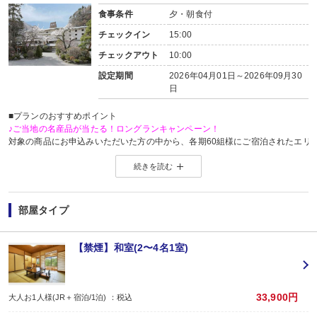
場所:
食事条件
夕・朝食付
レストラン
内容:
チェックイン
15:00
和食
チェックアウト
10:00
設定期間
2026年04月01日～2026年09月30
日
■プランのおすすめポイント
♪ご当地の名産品が当たる！ロングランキャンペーン！
対象の商品にお申込みいただいた方の中から、各期60組様にご宿泊されたエリ
※当選した方には各期終了後の翌月中旬頃にメールにてご連絡いたします。
続きを読む
当選した場合は、ご当地名産品発送のため、お客様の氏名・住所・電話番号
ご当地名産品発送以外の目的では使用いたしません。
※「＠nta.co.jp」よりメールをお送りいたしますので、ドメイン受信設定をさ
※
ご当地名産品キャンペーンサイト 詳しくはこちら
部屋タイプ
【連泊がお得♪】
2泊以上でお申し込みできる、お得なプランです。
※1泊でのご予約はできません。
【禁煙】和室(2〜4名1室)
※すべての宿泊日が同一条件となります。
【お楽しみメニュー】
・夕食時、ビール中瓶2人で1本又は日本酒1合又はソフトドリンク1杯付
33,900円
大人お1人様(JR＋宿泊/1泊) ：税込