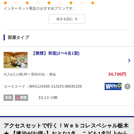
◆ ◇ ◆ ◇ ◆ ◇ ◆ ◇ ◆
インターネット限定のおすすめプランです。
※店頭・電話・メールでのお問合せや申込みは出来ません。
続きを読む
◆ ◇ ◆ ◇ ◆ ◇ ◆ ◇ ◆
【お楽しみメニュー】
・夕食時、ビール中瓶2人で1本又は日本酒1合又はソフトドリンク1杯付
部屋タイプ
・誕生日・結婚記念日・賀寿のご旅行の場合、ちょっぴりお楽しみ又は記念写
※記念日の前後1週間が宿泊期間中に含まれる場合に限ります。証明できるもの
※予約条件入力の画面でチェックを入れてください。
【禁煙】和室(2〜4名1室)
【2名1室でご利用の場合】おとな1名＋こども1名OK♪
2名1室ご利用の場合、
おとな1名＋こども1名ご利用でも、お子様はこども代金でOK♪
34,700円
大人お1人様(JR＋宿泊/1泊) ：税込
※通常「おとな1名＋こども1名」で2名1室ご利用の場合、お子様はおとなと同
コースコード：WA3124266-13J105-08030226
【川治湯元駅～お宿間 送迎のご案内 ※要事前予約】
東武鉄道新藤原駅乗換、野岩鉄道川治湯元駅からお宿までは送迎がございます
和室
禁煙
【広さ】10畳
（13：00～18：00／要事前予約）
※時刻は予告なく変更になる場合がございます。
※ご希望のお客様は、ご予約日の翌日以降にお客様自身で宿泊施設にご連絡く
■夕食
場所:
アクセスセットで行く！Ｗｅｂコレスペシャル栃木
レストラン
内容:
★ 【連泊がお得♪】おとな1名、こども1名以上から