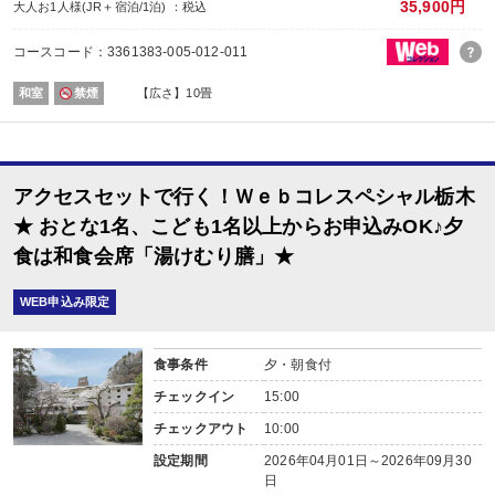
内容：和食
35,900円
大人お1人様(JR＋宿泊/1泊) ：税込
場所：その他
レストラン
コースコード：3361383-005-012-011
７：３０～又は８：００～※チェックイン時案内
和室
禁煙
【広さ】10畳
アクセスセットで行く！Ｗｅｂコレスペシャル栃木
★ おとな1名、こども1名以上からお申込みOK♪夕
食は和食会席「湯けむり膳」★
WEB申込み限定
食事条件
夕・朝食付
チェックイン
15:00
チェックアウト
10:00
設定期間
2026年04月01日～2026年09月30
日