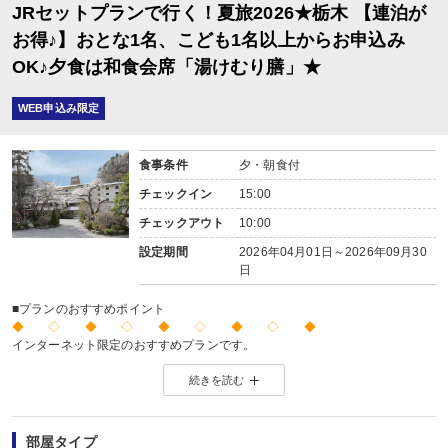
JRセットプランで行く！夏旅2026★栃木 【連泊が
お得♪】おとな1名、こども1名以上からお申込み
OK♪夕食は和食会席「湯けむり膳」★
WEB申込み限定
食事条件
夕・朝食付
チェックイン
15:00
チェックアウト
10:00
設定期間
2026年04月01日～2026年09月30
日
■プランのおすすめポイント
◆ ◇ ◆ ◇ ◆ ◇ ◆ ◇ ◆
インターネット限定のおすすめプランです。
※店頭・電話・メールでのお問合せや申込みは出来ません。
続きを読む
◆ ◇ ◆ ◇ ◆ ◇ ◆ ◇ ◆
【連泊がお得♪】
2泊以上でお申し込みできる、お得なプランです。
※1泊でのご予約はできません。
部屋タイプ