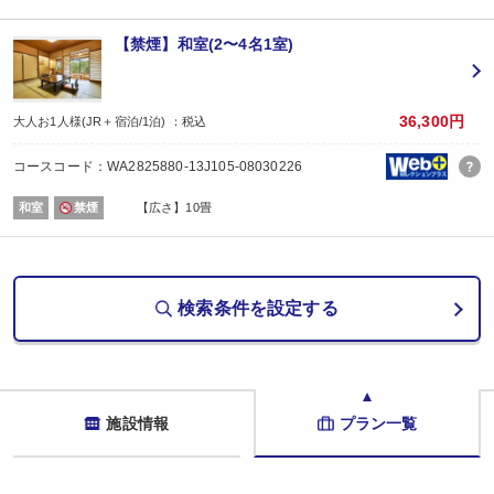
【お楽しみメニュー】
・夕食時、ビール中瓶2人で1本又は日本酒1合又はソフトドリンク1杯付
【禁煙】和室(2〜4名1室)
・誕生日・結婚記念日・賀寿のご旅行の場合、ちょっぴりお楽しみ又は記念写
※記念日の前後1週間が宿泊期間中に含まれる場合に限ります。証明できるもの
※予約条件入力の画面でチェックを入れてください。
36,300円
大人お1人様(JR＋宿泊/1泊) ：税込
【2名1室でご利用の場合】おとな1名＋こども1名OK♪
コースコード：WA2825880-13J105-08030226
2名1室ご利用の場合、
おとな1名＋こども1名ご利用でも、お子様はこども代金でOK♪
和室
禁煙
【広さ】10畳
※通常「おとな1名＋こども1名」で2名1室ご利用の場合、お子様はおとなと同
【川治湯元駅～お宿間 送迎のご案内 ※要事前予約】
東武鉄道新藤原駅乗換、野岩鉄道川治湯元駅からお宿までは送迎がございます
（13：00～18：00／要事前予約）
検索条件を設定する
※時刻は予告なく変更になる場合がございます。
※ご希望のお客様は、ご予約日の翌日以降にお客様自身で宿泊施設にご連絡く
■夕食
場所:
レストラン
内容:
施設情報
プラン一覧
※時間の選択はできません。チェックイン時にご案内します。
■朝食
場所: