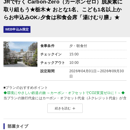
JRで行く Carbon-Zero（カーボンゼロ）脱炭素に
レストラン
内容:
取り組もう★栃木★ おとな1名、こども1名以上か
【時間】18：00～又は18：30～又は19：00～
らお申込みOK♪夕食は和食会席「湯けむり膳」★
■朝食
場所:
レストラン
WEB申込み限定
内容:
【時間】7：30～又は8：00～
食事条件
夕・朝食付
チェックイン
15:00
チェックアウト
10:00
設定期間
2026年04月01日～2026年09月30
日
■プランのおすすめポイント
◆環境にやさしい鉄道の旅 ～カーボン・オフセットでCO2実質ゼロに！～◆
当プランの旅行代金にはカーボン・オフセット代金（J-クレジット代金）が含
森林保全に役立てられます。
続きを読む
旅行の移動で排出されるCO2を埋め合わせ（オフセット）出来る仕組みとなっ
※カーボン・オフセットについて、詳しくは
こちら
をご覧ください。
※購入先：東武鉄道者有林
※J-クレジット制度とは…省エネルギー機器の導入や森林経営などの取組みに
部屋タイプ
J-クレジットの購入は、地域の森林整備を応援することに繋がります。