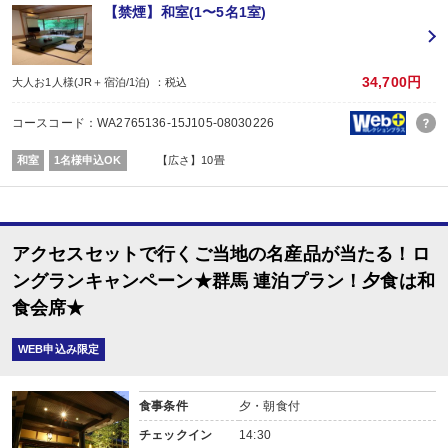
J-クレジットの購入は、地域の森林整備を応援することに繋がります。
【禁煙】和室(1〜5名1室)
【連泊がお得♪】
2泊以上でお申し込みできる、お得なプランです。
※1泊でのご予約はできません
※すべての宿泊日が同一条件となります。
34,700円
大人お1人様(JR＋宿泊/1泊) ：税込
【お宿からのお楽しみメニュー】
コースコード：WA2765136-15J105-08030226
・
賀寿の当月内にご宿泊の場合、還暦・喜寿・米寿のお祝いちゃんちゃんこ無
※証明できるものをお持ちください。
和室
1名様申込OK
【広さ】10畳
※予約条件入力の画面でチェックを入れて下さい。
■夕食
なし
■朝食
場所:
アクセスセットで行くご当地の名産品が当たる！ロ
その他（ダイニングホール）
内容:
ングランキャンペーン★群馬 連泊プラン！夕食は和
7：30～8：30又は8：00～9：30（※事前指定不可／チェックイン時案内）
食会席★
WEB申込み限定
食事条件
夕・朝食付
チェックイン
14:30