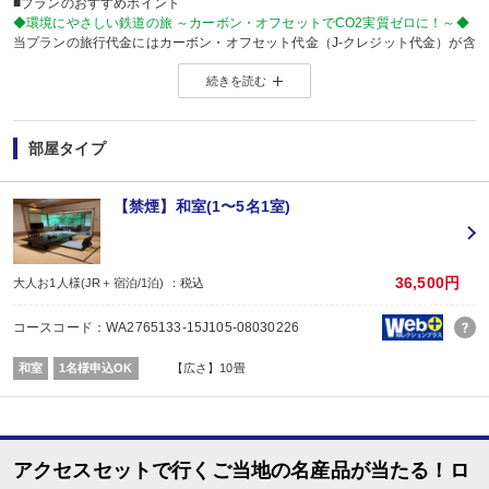
■プランのおすすめポイント
◆環境にやさしい鉄道の旅 ～カーボン・オフセットでCO2実質ゼロに！～◆
当プランの旅行代金にはカーボン・オフセット代金（J-クレジット代金）が含
森林保全に役立てられます。
続きを読む
旅行の移動で排出されるCO2を埋め合わせ（オフセット）出来る仕組みとなっ
※カーボン・オフセットについて、詳しくは
こちら
をご覧ください。
※購入先：日本製紙木材株式会社
部屋タイプ
※J-クレジット制度とは…省エネルギー機器の導入や森林経営などの取組みによ
温室効果ガスの排出削減量や吸収量をクレジット」として国が認証する制度
J-クレジットの購入は、地域の森林整備を応援することに繋がります。
【禁煙】和室(1〜5名1室)
【連泊がお得♪】
2泊以上でお申し込みできる、お得なプランです。
※1泊でのご予約はできません
※すべての宿泊日が同一条件となります。
36,500円
大人お1人様(JR＋宿泊/1泊) ：税込
【お宿からのお楽しみメニュー】
コースコード：WA2765133-15J105-08030226
・
賀寿の当月内にご宿泊の場合、還暦・喜寿・米寿のお祝いちゃんちゃんこ無
※証明できるものをお持ちください。
和室
1名様申込OK
【広さ】10畳
※予約条件入力の画面でチェックを入れて下さい。
■夕食
場所:
その他（ダイニングホール）
内容:
アクセスセットで行くご当地の名産品が当たる！ロ
18：00～19：30又は19：30～21：00（※事前指定不可／チェックイン時案内