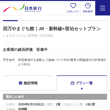
お気に入り
閲覧履歴
四万やまぐち館｜JR・新幹線+宿泊セットプラン
しまやまぐちかん [群馬県／四万温泉]
お客様の総合評価 収集中
アクセス
JR吾妻線中之条駅より路線バスで35分/最寄の関越道渋川伊香保IC
より60分
施設情報
プラン一覧
選択した条件
出発日：
2026年8月15日(土)
室数：
1室
1室あたり人数：
2名1室
出発地：
首都圏