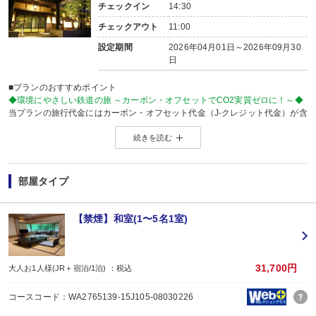
チェックイン
14:30
チェックアウト
11:00
設定期間
2026年04月01日～2026年09月30
日
■プランのおすすめポイント
◆環境にやさしい鉄道の旅 ～カーボン・オフセットでCO2実質ゼロに！～◆
当プランの旅行代金にはカーボン・オフセット代金（J-クレジット代金）が含
森林保全に役立てられます。
続きを読む
旅行の移動で排出されるCO2を埋め合わせ（オフセット）出来る仕組みとなっ
※カーボン・オフセットについて、詳しくは
こちら
をご覧ください。
※購入先：日本製紙木材株式会社
部屋タイプ
※J-クレジット制度とは…省エネルギー機器の導入や森林経営などの取組みによ
温室効果ガスの排出削減量や吸収量をクレジット」として国が認証する制度
J-クレジットの購入は、地域の森林整備を応援することに繋がります。
【禁煙】和室(1〜5名1室)
【連泊がお得♪】
2泊以上でお申し込みできる、お得なプランです。
※1泊でのご予約はできません
※すべての宿泊日が同一条件となります。
31,700円
大人お1人様(JR＋宿泊/1泊) ：税込
【お宿からのお楽しみメニュー】
コースコード：WA2765139-15J105-08030226
・
賀寿の当月内にご宿泊の場合、還暦・喜寿・米寿のお祝いちゃんちゃんこ無