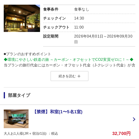
食事条件
食事なし
チェックイン
14:30
チェックアウト
11:00
設定期間
2026年04月01日～2026年09月30
日
■プランのおすすめポイント
◆環境にやさしい鉄道の旅 ～カーボン・オフセットでCO2実質ゼロに！～◆
当プランの旅行代金にはカーボン・オフセット代金（J-クレジット代金）が含
森林保全に役立てられます。
続きを読む
旅行の移動で排出されるCO2を埋め合わせ（オフセット）出来る仕組みとなっ
※カーボン・オフセットについて、詳しくは
こちら
をご覧ください。
※購入先：日本製紙木材株式会社
部屋タイプ
※J-クレジット制度とは…省エネルギー機器の導入や森林経営などの取組みによ
温室効果ガスの排出削減量や吸収量をクレジット」として国が認証する制度
J-クレジットの購入は、地域の森林整備を応援することに繋がります。
【禁煙】和室(1〜5名1室)
【お宿からのお楽しみメニュー】
・
賀寿の当月内にご宿泊の場合、還暦・喜寿・米寿のお祝いちゃんちゃんこ無
※証明できるものをお持ちください。
※予約条件入力の画面でチェックを入れて下さい。
32,700円
大人お1人様(JR＋宿泊/1泊) ：税込