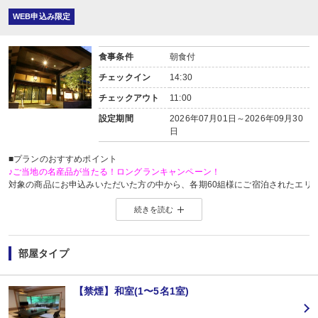
WEB申込み限定
食事条件
朝食付
チェックイン
14:30
チェックアウト
11:00
設定期間
2026年07月01日～2026年09月30
日
■プランのおすすめポイント
♪ご当地の名産品が当たる！ロングランキャンペーン！
対象の商品にお申込みいただいた方の中から、各期60組様にご宿泊されたエリ
※当選した方には各期終了後の翌月中旬頃にメールにてご連絡いたします。
続きを読む
当選した場合は、ご当地名産品発送のため、お客様の氏名・住所・電話番号
ご当地名産品発送以外の目的では使用いたしません。
※「＠nta.co.jp」よりメールをお送りいたしますので、ドメイン受信設定をさ
※
ご当地名産品キャンペーンサイト 詳しくはこちら
部屋タイプ
【お宿からのお楽しみメニュー】
・
賀寿の当月内にご宿泊の場合、還暦・喜寿・米寿のお祝いちゃんちゃんこ無
※証明できるものをお持ちください。
【禁煙】和室(1〜5名1室)
※予約条件入力の画面でチェックを入れて下さい。
■夕食