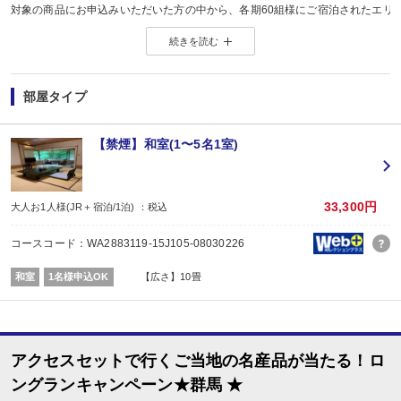
対象の商品にお申込みいただいた方の中から、各期60組様にご宿泊されたエリ
※当選した方には各期終了後の翌月中旬頃にメールにてご連絡いたします。
続きを読む
当選した場合は、ご当地名産品発送のため、お客様の氏名・住所・電話番号
ご当地名産品発送以外の目的では使用いたしません。
※「＠nta.co.jp」よりメールをお送りいたしますので、ドメイン受信設定をさ
※
ご当地名産品キャンペーンサイト 詳しくはこちら
部屋タイプ
【連泊がお得♪】
2泊以上でお申し込みできる、お得なプランです。
※1泊でのご予約はできません
【禁煙】和室(1〜5名1室)
※すべての宿泊日が同一条件となります。
【お宿からのお楽しみメニュー】
・
賀寿の当月内にご宿泊の場合、還暦・喜寿・米寿のお祝いちゃんちゃんこ無
33,300円
大人お1人様(JR＋宿泊/1泊) ：税込
※証明できるものをお持ちください。
※予約条件入力の画面でチェックを入れて下さい。
コースコード：WA2883119-15J105-08030226
■夕食
なし
和室
1名様申込OK
【広さ】10畳
■朝食
場所:
その他（ダイニングホール）
内容:
和食
アクセスセットで行くご当地の名産品が当たる！ロ
ングランキャンペーン★群馬 ★