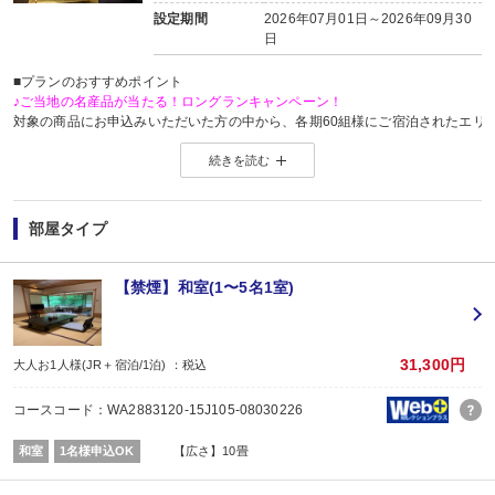
設定期間
2026年07月01日～2026年09月30
日
■プランのおすすめポイント
♪ご当地の名産品が当たる！ロングランキャンペーン！
対象の商品にお申込みいただいた方の中から、各期60組様にご宿泊されたエリ
※当選した方には各期終了後の翌月中旬頃にメールにてご連絡いたします。
続きを読む
当選した場合は、ご当地名産品発送のため、お客様の氏名・住所・電話番号
ご当地名産品発送以外の目的では使用いたしません。
※「＠nta.co.jp」よりメールをお送りいたしますので、ドメイン受信設定をさ
※
ご当地名産品キャンペーンサイト 詳しくはこちら
部屋タイプ
【お宿からのお楽しみメニュー】
・
賀寿の当月内にご宿泊の場合、還暦・喜寿・米寿のお祝いちゃんちゃんこ無
※証明できるものをお持ちください。
【禁煙】和室(1〜5名1室)
※予約条件入力の画面でチェックを入れて下さい。
31,300円
大人お1人様(JR＋宿泊/1泊) ：税込
コースコード：WA2883120-15J105-08030226
和室
1名様申込OK
【広さ】10畳