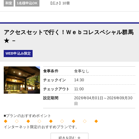
※証明できるものをお持ちください。
和室
1名様申込OK
【広さ】10畳
※予約条件入力の画面でチェックを入れて下さい。
アクセスセットで行く！Ｗｅｂコレスペシャル群馬
★ －
WEB申込み限定
食事条件
食事なし
チェックイン
14:30
チェックアウト
11:00
設定期間
2026年04月01日～2026年09月30
日
■プランのおすすめポイント
◆ ◇ ◆ ◇ ◆ ◇ ◆ ◇ ◆
インターネット限定のおすすめプランです。
※店頭・電話・メールでのお問合せや申込みは出来ません。
続きを読む
◆ ◇ ◆ ◇ ◆ ◇ ◆ ◇ ◆