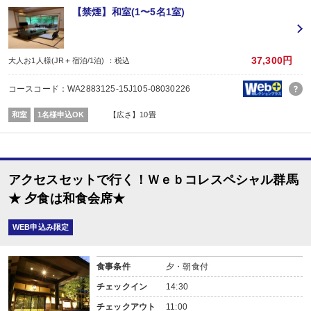
※1泊でのご予約はできません
【禁煙】和室(1〜5名1室)
※すべての宿泊日が同一条件となります。
【お宿からのお楽しみメニュー】
・
賀寿の当月内にご宿泊の場合、還暦・喜寿・米寿のお祝いちゃんちゃんこ無
37,300円
大人お1人様(JR＋宿泊/1泊) ：税込
※証明できるものをお持ちください。
※予約条件入力の画面でチェックを入れて下さい。
コースコード：WA2883125-15J105-08030226
■夕食
場所:
和室
1名様申込OK
【広さ】10畳
その他（ダイニングホール）
内容:
和食会席
■朝食
場所:
アクセスセットで行く！Ｗｅｂコレスペシャル群馬
その他（ダイニングホール）
内容:
★ 夕食は和食会席★
和食
WEB申込み限定
食事条件
夕・朝食付
チェックイン
14:30
チェックアウト
11:00