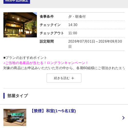
WEB申込み限定
食事条件
夕・朝食付
チェックイン
14:30
チェックアウト
11:00
設定期間
2026年07月01日～2026年09月30
日
■プランのおすすめポイント
♪ご当地の名産品が当たる！ロングランキャンペーン！
対象の商品にお申込みいただいた方の中から、各期60組様にご宿泊されたエリ
※当選した方には各期終了後の翌月中旬頃にメールにてご連絡いたします。
続きを読む
当選した場合は、ご当地名産品発送のため、お客様の氏名・住所・電話番号
ご当地名産品発送以外の目的では使用いたしません。
※「＠nta.co.jp」よりメールをお送りいたしますので、ドメイン受信設定をさ
※
ご当地名産品キャンペーンサイト 詳しくはこちら
部屋タイプ
【お宿からのお楽しみメニュー】
・
賀寿の当月内にご宿泊の場合、還暦・喜寿・米寿のお祝いちゃんちゃんこ無
※証明できるものをお持ちください。
【禁煙】和室(1〜5名1室)
※予約条件入力の画面でチェックを入れて下さい。
■夕食
場所: