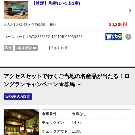
※1泊でのご予約はできません
【禁煙】和室(1〜5名1室)
※すべての宿泊日が同一条件となります。
【お宿からのお楽しみメニュー】
・
賀寿の当月内にご宿泊の場合、還暦・喜寿・米寿のお祝いちゃんちゃんこ無
30,300円
大人お1人様(JR＋宿泊/1泊) ：税込
※証明できるものをお持ちください。
※予約条件入力の画面でチェックを入れて下さい。
コースコード：WA2883122-15J105-08030226
和室
1名様申込OK
【広さ】10畳
アクセスセットで行くご当地の名産品が当たる！ロ
ングランキャンペーン★群馬 －
WEB申込み限定
食事条件
食事なし
チェックイン
14:30
チェックアウト
11:00