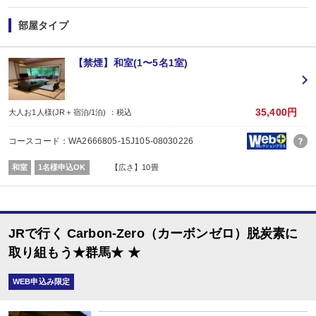
・
賀寿の当月内にご宿泊の場合、還暦・喜寿・米寿のお祝いちゃんちゃんこ無
※証明できるものをお持ちください。
部屋タイプ
※予約条件入力の画面でチェックを入れて下さい。
■夕食
なし
【禁煙】和室(1〜5名1室)
■朝食
場所:
その他（ダイニングホール）
内容:
35,400円
大人お1人様(JR＋宿泊/1泊) ：税込
7：30～8：30又は8：00～9：30（※事前指定不可／チェックイン時案内）
コースコード：WA2666805-15J105-08030226
和室
1名様申込OK
【広さ】10畳
JRで行く Carbon-Zero（カーボンゼロ）脱炭素に
取り組もう★群馬★ ★
WEB申込み限定