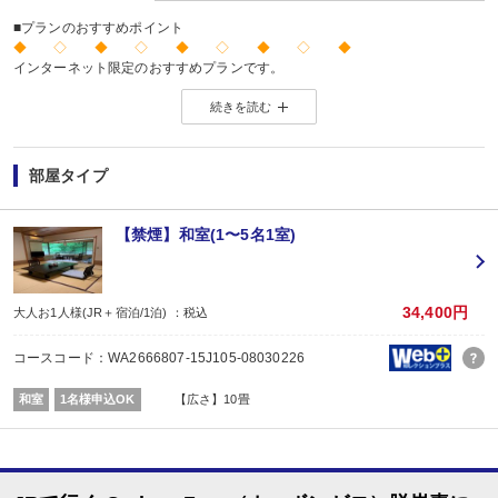
■プランのおすすめポイント
◆ ◇ ◆ ◇ ◆ ◇ ◆ ◇ ◆
インターネット限定のおすすめプランです。
※店頭・電話・メールでのお問合せや申込みは出来ません。
続きを読む
◆ ◇ ◆ ◇ ◆ ◇ ◆ ◇ ◆
【連泊がお得♪】
2泊以上でお申し込みできる、お得なプランです。
※1泊でのご予約はできません
部屋タイプ
※すべての宿泊日が同一条件となります。
【お宿からのお楽しみメニュー】
【禁煙】和室(1〜5名1室)
・
賀寿の当月内にご宿泊の場合、還暦・喜寿・米寿のお祝いちゃんちゃんこ無
※証明できるものをお持ちください。
※予約条件入力の画面でチェックを入れて下さい。
■夕食
34,400円
大人お1人様(JR＋宿泊/1泊) ：税込
なし
■朝食
コースコード：WA2666807-15J105-08030226
場所:
その他（ダイニングホール）
和室
1名様申込OK
【広さ】10畳
内容:
和食