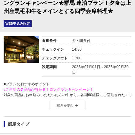
■朝食
ングランキャンペーン★群馬 連泊プラン！夕食は上
場所:
州産黒毛和牛をメインとする四季会席料理★
その他（ダイニングホール）
内容:
7：30～8：30又は8：00～9：30（※事前指定不可／チェックイン時案内）
WEB申込み限定
食事条件
夕・朝食付
チェックイン
14:30
チェックアウト
11:00
設定期間
2026年07月01日～2026年09月30
日
■プランのおすすめポイント
♪ご当地の名産品が当たる！ロングランキャンペーン！
対象の商品にお申込みいただいた方の中から、各期60組様にご宿泊されたエリ
※当選した方には各期終了後の翌月中旬頃にメールにてご連絡いたします。
続きを読む
当選した場合は、ご当地名産品発送のため、お客様の氏名・住所・電話番号
ご当地名産品発送以外の目的では使用いたしません。
※「＠nta.co.jp」よりメールをお送りいたしますので、ドメイン受信設定をさ
※
ご当地名産品キャンペーンサイト 詳しくはこちら
部屋タイプ
【連泊がお得♪】
2泊以上でお申し込みできる、お得なプランです。