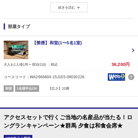
※店頭・電話・メールでのお問合せや申込みは出来ません。
続きを読む
◆ ◇ ◆ ◇ ◆ ◇ ◆ ◇ ◆
【連泊がお得♪】
2泊以上でお申し込みできる、お得なプランです。
※1泊でのご予約はできません
部屋タイプ
※すべての宿泊日が同一条件となります。
【お宿からのお楽しみメニュー】
【禁煙】和室(1〜5名1室)
・
賀寿の当月内にご宿泊の場合、還暦・喜寿・米寿のお祝いちゃんちゃんこ無
※証明できるものをお持ちください。
※予約条件入力の画面でチェックを入れて下さい。
■夕食
36,200円
大人お1人様(JR＋宿泊/1泊) ：税込
場所:
その他（ダイニングホール）
コースコード：WA2666804-15J105-08030226
■朝食
場所:
和室
1名様申込OK
【広さ】10畳
その他（ダイニングホール）
内容:
7：30～8：30又は8：00～9：30（※事前指定不可／チェックイン時案内）
アクセスセットで行くご当地の名産品が当たる！ロ
ングランキャンペーン★群馬 夕食は和食会席★