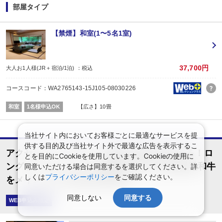
※購入先：日本製紙木材株式会社
部屋タイプ
※J-クレジット制度とは…省エネルギー機器の導入や森林経営などの取組みによ
温室効果ガスの排出削減量や吸収量をクレジット」として国が認証する制度
J-クレジットの購入は、地域の森林整備を応援することに繋がります。
【禁煙】和室(1〜5名1室)
【お宿からのお楽しみメニュー】
・
賀寿の当月内にご宿泊の場合、還暦・喜寿・米寿のお祝いちゃんちゃんこ無
※証明できるものをお持ちください。
※予約条件入力の画面でチェックを入れて下さい。
37,700円
大人お1人様(JR＋宿泊/1泊) ：税込
■夕食
場所:
コースコード：WA2765143-15J105-08030226
その他（ダイニングホール）
内容:
和室
1名様申込OK
【広さ】10畳
和食会席
■朝食
場所:
当社サイト内においてお客様ごとに最適なサービスを提
その他（ダイニングホール）
供する目的及び当社サイト外で最適な広告を表示するこ
内容:
アクセスセットで行くご当地の名産品が当たる！ロ
和食
とを目的にCookieを使用しています。Cookieの使用に
ングランキャンペーン★群馬 夕食は上州産黒毛和牛
同意いただける場合は同意するを選択してください。詳
しくは
プライバシーポリシー
をご確認ください。
をメインとする四季会席料理★
同意しない
同意する
WEB申込み限定