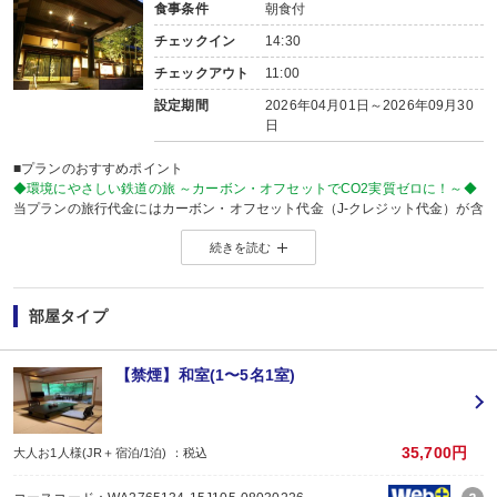
食事条件
朝食付
チェックイン
14:30
チェックアウト
11:00
設定期間
2026年04月01日～2026年09月30
日
■プランのおすすめポイント
◆環境にやさしい鉄道の旅 ～カーボン・オフセットでCO2実質ゼロに！～◆
当プランの旅行代金にはカーボン・オフセット代金（J-クレジット代金）が含
森林保全に役立てられます。
続きを読む
旅行の移動で排出されるCO2を埋め合わせ（オフセット）出来る仕組みとなっ
※カーボン・オフセットについて、詳しくは
こちら
をご覧ください。
※購入先：日本製紙木材株式会社
部屋タイプ
※J-クレジット制度とは…省エネルギー機器の導入や森林経営などの取組みによ
温室効果ガスの排出削減量や吸収量をクレジット」として国が認証する制度
J-クレジットの購入は、地域の森林整備を応援することに繋がります。
【禁煙】和室(1〜5名1室)
【お宿からのお楽しみメニュー】
・
賀寿の当月内にご宿泊の場合、還暦・喜寿・米寿のお祝いちゃんちゃんこ無
※証明できるものをお持ちください。
※予約条件入力の画面でチェックを入れて下さい。
35,700円
大人お1人様(JR＋宿泊/1泊) ：税込
■夕食
なし