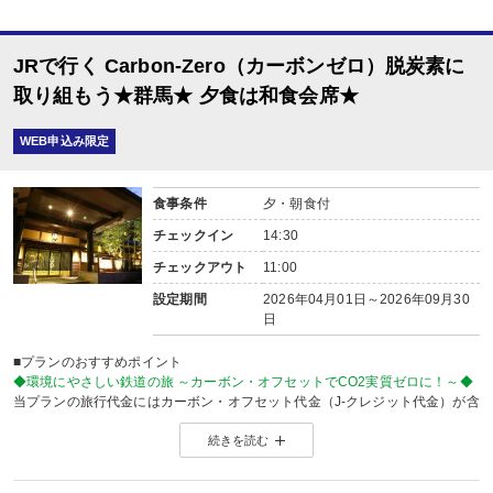
JRで行く Carbon-Zero（カーボンゼロ）脱炭素に
取り組もう★群馬★ 夕食は和食会席★
WEB申込み限定
食事条件
夕・朝食付
チェックイン
14:30
チェックアウト
11:00
設定期間
2026年04月01日～2026年09月30
日
■プランのおすすめポイント
◆環境にやさしい鉄道の旅 ～カーボン・オフセットでCO2実質ゼロに！～◆
当プランの旅行代金にはカーボン・オフセット代金（J-クレジット代金）が含
森林保全に役立てられます。
続きを読む
旅行の移動で排出されるCO2を埋め合わせ（オフセット）出来る仕組みとなっ
※カーボン・オフセットについて、詳しくは
こちら
をご覧ください。