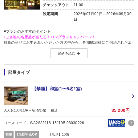
チェックアウト
11:00
設定期間
2026年07月01日～2026年09月30
日
■プランのおすすめポイント
♪ご当地の名産品が当たる！ロングランキャンペーン！
対象の商品にお申込みいただいた方の中から、各期60組様にご宿泊されたエリ
※当選した方には各期終了後の翌月中旬頃にメールにてご連絡いたします。
続きを読む
当選した場合は、ご当地名産品発送のため、お客様の氏名・住所・電話番号
ご当地名産品発送以外の目的では使用いたしません。
※「＠nta.co.jp」よりメールをお送りいたしますので、ドメイン受信設定をさ
※
ご当地名産品キャンペーンサイト 詳しくはこちら
部屋タイプ
【連泊がお得♪】
2泊以上でお申し込みできる、お得なプランです。
※1泊でのご予約はできません
【禁煙】和室(1〜5名1室)
※すべての宿泊日が同一条件となります。
【お宿からのお楽しみメニュー】
・
賀寿の当月内にご宿泊の場合、還暦・喜寿・米寿のお祝いちゃんちゃんこ無
35,200円
大人お1人様(JR＋宿泊/1泊) ：税込
※証明できるものをお持ちください。
※予約条件入力の画面でチェックを入れて下さい。
コースコード：WA2883116-15J105-08030226
■夕食
場所:
和室
1名様申込OK
【広さ】10畳
その他（ダイニングホール）