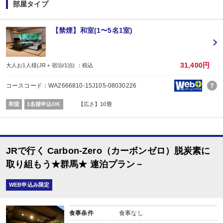
※1泊でのご予約はできません
部屋タイプ
※すべての宿泊日が同一条件となります。
【お宿からのお楽しみメニュー】
【禁煙】和室(1〜5名1室)
・
賀寿の当月内にご宿泊の場合、還暦・喜寿・米寿のお祝いちゃんちゃんこ無
※証明できるものをお持ちください。
※予約条件入力の画面でチェックを入れて下さい。
31,400円
大人お1人様(JR＋宿泊/1泊) ：税込
コースコード：WA2666810-15J105-08030226
和室
1名様申込OK
【広さ】10畳
JRで行く Carbon-Zero（カーボンゼロ）脱炭素に
取り組もう★群馬★ 連泊プラン－
WEB申込み限定
食事条件
食事なし