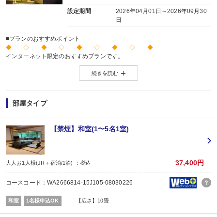
設定期間
2026年04月01日～2026年09月30
日
■プランのおすすめポイント
◆ ◇ ◆ ◇ ◆ ◇ ◆ ◇ ◆
インターネット限定のおすすめプランです。
※店頭・電話・メールでのお問合せや申込みは出来ません。
続きを読む
◆ ◇ ◆ ◇ ◆ ◇ ◆ ◇ ◆
【お宿からのお楽しみメニュー】
・
賀寿の当月内にご宿泊の場合、還暦・喜寿・米寿のお祝いちゃんちゃんこ無
※証明できるものをお持ちください。
部屋タイプ
※予約条件入力の画面でチェックを入れて下さい。
■夕食
場所:
【禁煙】和室(1〜5名1室)
その他（ダイニングホール）
内容:
18：00～19：30又は19：30～21：00（※事前指定不可／チェックイン時案内
■朝食
37,400円
大人お1人様(JR＋宿泊/1泊) ：税込
場所:
その他（ダイニングホール）
コースコード：WA2666814-15J105-08030226
内容:
7：30～8：30又は8：00～9：30（※事前指定不可／チェックイン時案内）
和室
1名様申込OK
【広さ】10畳