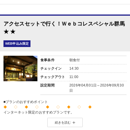
内容:
和食会席
■朝食
場所:
アクセスセットで行く！Ｗｅｂコレスペシャル群馬
その他（ダイニングホール）
内容:
★ ★
和食
WEB申込み限定
食事条件
朝食付
チェックイン
14:30
チェックアウト
11:00
設定期間
2026年04月01日～2026年09月30
日
■プランのおすすめポイント
◆ ◇ ◆ ◇ ◆ ◇ ◆ ◇ ◆
インターネット限定のおすすめプランです。
※店頭・電話・メールでのお問合せや申込みは出来ません。
続きを読む
◆ ◇ ◆ ◇ ◆ ◇ ◆ ◇ ◆
【お宿からのお楽しみメニュー】