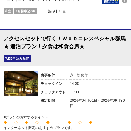
コースコード：WA2765134-15J105-08030226
■朝食
場所:
和室
1名様申込OK
【広さ】10畳
その他（ダイニングホール）
内容:
和食
アクセスセットで行く！Ｗｅｂコレスペシャル群馬
★ 連泊プラン！夕食は和食会席★
WEB申込み限定
食事条件
夕・朝食付
チェックイン
14:30
チェックアウト
11:00
設定期間
2026年04月01日～2026年09月30
日
■プランのおすすめポイント
◆ ◇ ◆ ◇ ◆ ◇ ◆ ◇ ◆
インターネット限定のおすすめプランです。