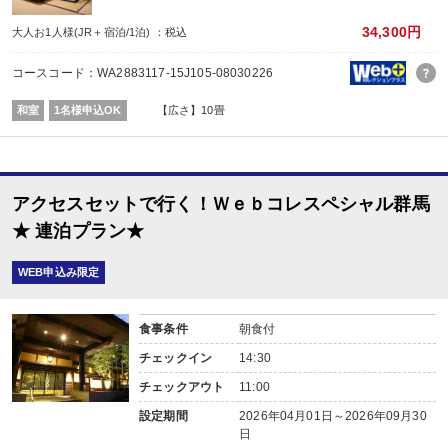
なし
■朝食
34,300円
大人お1人様(JR＋宿泊/1泊) ：税込
場所:
その他（ダイニングホール）
コースコード：WA2883117-15J105-08030226
内容:
7：30～8：30又は8：00～9：30（※事前指定不可／チェックイン時案内）
和室
1名様申込OK
【広さ】10畳
アクセスセットで行く！Ｗｅｂコレスペシャル群馬
★ 連泊プラン★
WEB申込み限定
食事条件
朝食付
チェックイン
14:30
チェックアウト
11:00
設定期間
2026年04月01日～2026年09月30
日