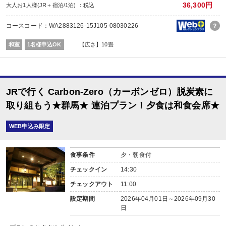
その他（ダイニングホール）
36,300円
大人お1人様(JR＋宿泊/1泊) ：税込
内容:
和食会席
コースコード：WA2883126-15J105-08030226
■朝食
場所:
和室
1名様申込OK
【広さ】10畳
その他（ダイニングホール）
内容:
和食
JRで行く Carbon-Zero（カーボンゼロ）脱炭素に
取り組もう★群馬★ 連泊プラン！夕食は和食会席★
WEB申込み限定
食事条件
夕・朝食付
チェックイン
14:30
チェックアウト
11:00
設定期間
2026年04月01日～2026年09月30
日