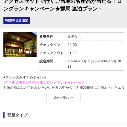
アクセスセットで行くご当地の名産品が当たる！ロ
ングランキャンペーン★群馬 連泊プラン－
WEB申込み限定
食事条件
食事なし
チェックイン
14:30
チェックアウト
11:00
設定期間
2026年07月01日～2026年09月30
日
■プランのおすすめポイント
♪ご当地の名産品が当たる！ロングランキャンペーン！
対象の商品にお申込みいただいた方の中から、各期60組様にご宿泊されたエリ
※当選した方には各期終了後の翌月中旬頃にメールにてご連絡いたします。
続きを読む
当選した場合は、ご当地名産品発送のため、お客様の氏名・住所・電話番号
ご当地名産品発送以外の目的では使用いたしません。
※「＠nta.co.jp」よりメールをお送りいたしますので、ドメイン受信設定をさ
※
ご当地名産品キャンペーンサイト 詳しくはこちら
部屋タイプ
【連泊がお得♪】
2泊以上でお申し込みできる、お得なプランです。