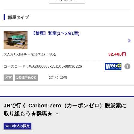
【お宿からのお楽しみメニュー】
・
賀寿の当月内にご宿泊の場合、還暦・喜寿・米寿のお祝いちゃんちゃんこ無
※証明できるものをお持ちください。
部屋タイプ
※予約条件入力の画面でチェックを入れて下さい。
【禁煙】和室(1〜5名1室)
32,400円
大人お1人様(JR＋宿泊/1泊) ：税込
コースコード：WA2666808-15J105-08030226
和室
1名様申込OK
【広さ】10畳
JRで行く Carbon-Zero（カーボンゼロ）脱炭素に
取り組もう★群馬★ －
WEB申込み限定