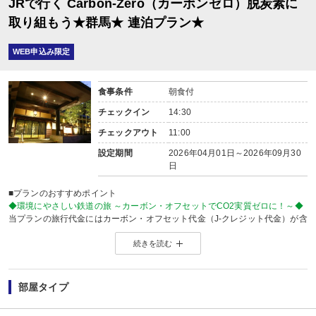
JRで行く Carbon-Zero（カーボンゼロ）脱炭素に
取り組もう★群馬★ 連泊プラン★
WEB申込み限定
食事条件
朝食付
チェックイン
14:30
チェックアウト
11:00
設定期間
2026年04月01日～2026年09月30
日
■プランのおすすめポイント
◆環境にやさしい鉄道の旅 ～カーボン・オフセットでCO2実質ゼロに！～◆
当プランの旅行代金にはカーボン・オフセット代金（J-クレジット代金）が含
森林保全に役立てられます。
続きを読む
旅行の移動で排出されるCO2を埋め合わせ（オフセット）出来る仕組みとなっ
※カーボン・オフセットについて、詳しくは
こちら
をご覧ください。
※購入先：日本製紙木材株式会社
部屋タイプ
※J-クレジット制度とは…省エネルギー機器の導入や森林経営などの取組みによ
温室効果ガスの排出削減量や吸収量をクレジット」として国が認証する制度