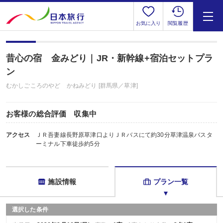
お気に入り
閲覧履歴
昔心の宿 金みどり｜JR・新幹線+宿泊セットプラ
ン
むかしごころのやど かねみどり [群馬県／草津]
お客様の総合評価 収集中
アクセス
ＪＲ吾妻線長野原草津口よりＪＲバスにて約30分草津温泉バスタ
ーミナル下車徒歩約5分
施設情報
プラン一覧
選択した条件