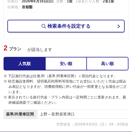
出発日：
2026年8月16日(日)
室数：
1室
1室あたり人数：
2名1室
出発地：
首都圏
検索条件を設定する
2
プラン
が該当します
人気順
安い順
高い順
※ 下記旅行代金は往復JR（基準JR乗車区間）＋宿泊代金となります。
※ 幼児施設使用料、貸切風呂利用料等現地にてお支払いいただく代金は税込
み表記となりますが、消費税増税に伴い代金が一部変更となる場合がござ
います。
※ 表示されている旅行代金・プラン内容は一定時間ごとに更新されます。最
終確認画面でご確認ください。
基準JR乗車区間
上野～長野原草津口
空室状況：2026年8月9日（日） 04：00現在