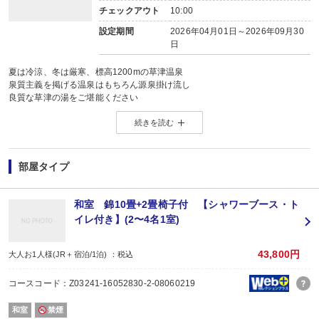
チェックアウト
10:00
設定期間
2026年04月01日～2026年09月30
日
夏は冷涼、冬は厳寒、標高1200mの草津温泉
泉質主義を掲げる温泉はもちろん源泉掛け流し
良質な草津の湯をご堪能ください
ご入浴の後はお好みの浴衣に着替えて、
続きを読む
賑やかな温泉街へお出掛けになってはいかがでしょうか？
＜料理＞
◇夕食は旬の食材にこだわった旅館風会席料理、約8品。
部屋タイプ
（前菜、椀、造り、焼物、炊合、焜炉、飯、水菓子）
◇朝食は地場産の食材を中心にした、約9品の日本食です。
和室 錦10畳+2畳椅子付 【シャワーブース・ト
（小鉢、卵料理、豆腐料理、刺身蒟蒻、サラダ、お新香、お土産試食3点盛り、
イレ付き】(2〜4名1室)
【食事場所】
夕食：食事処
43,800円
大人お1人様(JR＋宿泊/1泊) ：税込
朝食：食事処
コースコード：Z03241-16052830-2-08060219
＜温泉＞
当館の大浴場では2つの異なった源泉をお楽しみいただけます。
和室
禁煙
内湯の「湯畑」の湯と、露天風呂の「万代鉱」の湯。