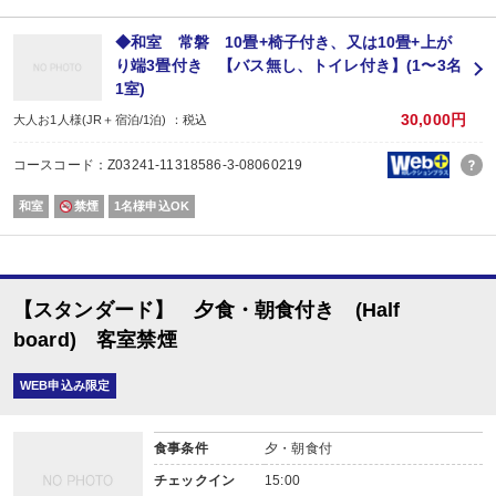
◆和室 常磐 10畳+椅子付き、又は10畳+上が
り端3畳付き 【バス無し、トイレ付き】(1〜3名
1室)
30,000円
大人お1人様(JR＋宿泊/1泊) ：税込
コースコード：Z03241-11318586-3-08060219
和室
禁煙
1名様申込OK
【スタンダード】 夕食・朝食付き (Half
board) 客室禁煙
WEB申込み限定
食事条件
夕・朝食付
チェックイン
15:00