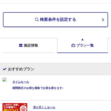
ともに酸性ですが万代鉱はなんとph1.60です。
この強い酸性が、草津温泉の殺菌力の秘密。
湯内ではほとんどの細菌・雑菌が繁殖できず、消滅してしまいます。
温泉療法に優れた効力があるといわれるのもこの理由からです。
検索条件を設定する
万代鉱を引湯した「離れの貸切露天風呂（45分￥3,300）当日予約」もご好評
チェックイン 15:00～
チェックアウト ～10:00
施設情報
プラン一覧
※表示料金の他に、大人の方は入湯税150円が別途かかります。（当日現地支払
※2024年4月1日から駐車場代として車1台1泊につき￥500税込を頂戴いたし
おすすめプラン
タイムセール
期間限定のお得な価格でお宿を探せます♪
売り尽くしセール