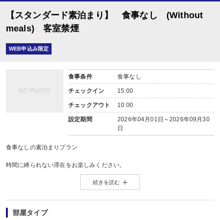
【スタンダード素泊まり】 食事なし (Without
meals) 客室禁煙
WEB申込み限定
食事条件
食事なし
チェックイン
15:00
チェックアウト
10:00
設定期間
2026年04月01日～2026年09月30
日
食事なしの素泊まりプラン
時間に縛られない滞在をお楽しみください。
客室内Wi-Fi環境（無線）あり。
続きを読む
※17時以降に到着の場合は予めお部屋に布団を敷かせていただく場合がござい
※2024年4月1日から駐車場代として車1台1泊につき￥500税込を頂戴いたしま
部屋タイプ