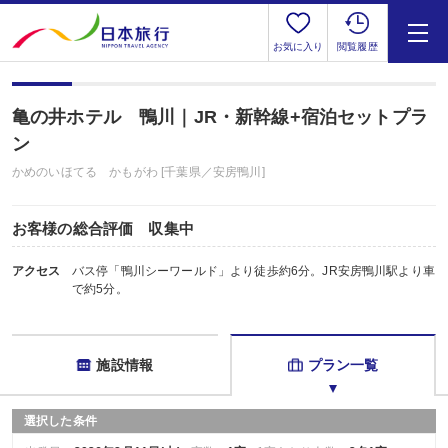
お気に入り
閲覧履歴
亀の井ホテル 鴨川｜JR・新幹線+宿泊セットプラ
ン
かめのいほてる かもがわ [千葉県／安房鴨川]
お客様の総合評価 収集中
アクセス
バス停「鴨川シーワールド」より徒歩約6分。JR安房鴨川駅より車
で約5分。
施設情報
プラン一覧
選択した条件