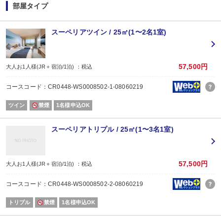
鴨川名物金目づくし！金目のあら汁・金目煮付・金目飯・金目のフライや郷土
部屋タイプ
ライブキッチンでは好評の地元の【干物串焼き】をご提供。出汁たっぷりの房
※仕入れ状況により内容が異なる場合がございます。予めご了承下さいませ
スーペリアツイン / 25㎡(1〜2名1室)
【アルコール（セルフ）飲み放題】ご用意！
アルコール 80分間飲み放題（1名様 1，980円(税込）)
【朝食】ビュッフェスタイル
57,500円
大人お1人様(JR＋宿泊/1泊) ：税込
レストランにてビュッフェ形式にてご用意。
亀の井ホテルオリジナルの「めで鯛めし」がおすすめ！
コースコード：CR0448-WS0008502-1-08060219
【鴨川周辺観光】
ツイン
禁煙
1名様申込OK
1.鴨川シーワールド（ホテルより徒歩で約５分） 子供から大人まで幅広く楽し
シャチたちのダイナミックなパフォーマンスは園内人気ナンバーワンです。
2.大山千枚田（ホテルより車で約30分）
スーペリアトリプル / 25㎡(1〜3名1室)
【日本の棚田百選】にも選ばれた大山千枚田。
田植えや稲刈りの時期によって異なる風景が楽しめます。
10月下旬～１月中旬までライトアップも開催中。
3.亀田酒造【寿萬亀】（ホテルより車で20分）
57,500円
大人お1人様(JR＋宿泊/1泊) ：税込
酒造を始めて約260年余りの鴨川市唯一の酒造。地元の「長狭米」使用し後味
コースコード：CR0448-WS0008502-2-08060219
【特記記事項】
・0～2歳様は施設使用料1，650円を頂戴いたします。
トリプル
禁煙
1名様申込OK
※1階と7階大浴場は男女入替え制となります。