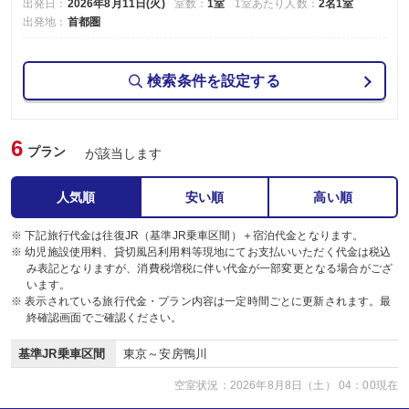
出発日：
2026年8月11日(火)
室数：
1室
1室あたり人数：
2名1室
出発地：
首都圏
検索条件を設定する
6
プラン
が該当します
人気順
安い順
高い順
※ 下記旅行代金は往復JR（基準JR乗車区間）＋宿泊代金となります。
※ 幼児施設使用料、貸切風呂利用料等現地にてお支払いいただく代金は税込
み表記となりますが、消費税増税に伴い代金が一部変更となる場合がござ
います。
※ 表示されている旅行代金・プラン内容は一定時間ごとに更新されます。最
終確認画面でご確認ください。
基準JR乗車区間
東京～安房鴨川
空室状況：2026年8月8日（土） 04：00現在