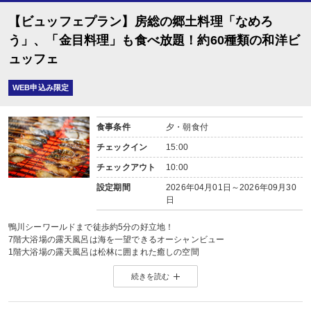
【ビュッフェプラン】房総の郷土料理「なめろ
う」、「金目料理」も食べ放題！約60種類の和洋ビ
ュッフェ
WEB申込み限定
食事条件
夕・朝食付
チェックイン
15:00
チェックアウト
10:00
設定期間
2026年04月01日～2026年09月30
日
鴨川シーワールドまで徒歩約5分の好立地！
7階大浴場の露天風呂は海を一望できるオーシャンビュー
1階大浴場の露天風呂は松林に囲まれた癒しの空間
お部屋は松林を望め落ち着いた雰囲気の中ゆっくりとご滞在頂けます
続きを読む
【夕食】
約60種類ビュッフェが80分食べ放題！