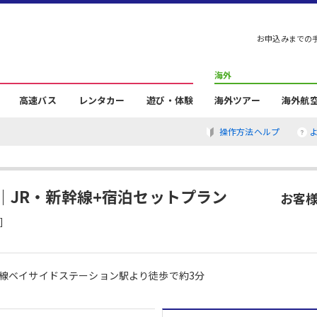
お申込みまでの
海外
高速バス
レンタカー
遊び・体験
海外ツアー
海外航
操作方法ヘルプ
｜JR・新幹線+宿泊セットプラン
お客様
]
線ベイサイドステーション駅より徒歩で約3分