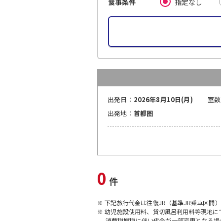
指定なし
食事条件
出発日：
2026年8月10日(月)
室数
出発地：
首都圏
0
件
※ 下記旅行代金は往復JR（基準JR乗車区間
※ 幼児施設使用料、貸切風呂利用料等現地
消費税増税に伴い代金が一部変更となる場