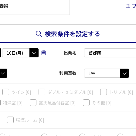
情報
検索条件を設定する
出発地
利用室数
ツイン
[0]
ダブル・セミダブル
[0]
トリプル
[0]
和洋室
[0]
露天風呂付客室
[0]
その他
[0]
]
喫煙ルーム
[0]