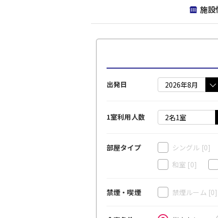
施設
出発日
1室利用人数
シングル
[0]
部屋タイプ
和室
[0]
禁煙ルーム
[0
禁煙・喫煙