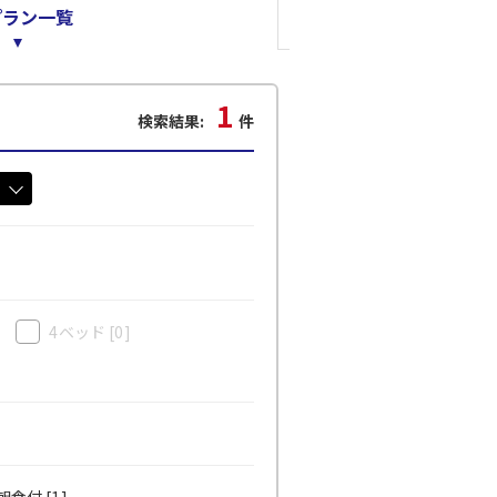
プラン一覧
1
検索結果:
件
4ベッド
[0]
食付 [1]