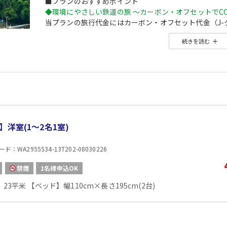
■プランのおすすめポイント
◆環境にやさしい鉄道の旅 ～カーボン・オフセットでC
当プランの旅行代金にはカーボン・オフセット代金（J-
森林保全に役立てられます。
続きを読む
旅行の移動で排出されるCO2を埋め合わせ（オフセット
※カーボン・オフセットについて、詳しくは
こちら
をご
※購入先：やまなし県有林
※J-クレジット制度とは…省エネルギー機器の導入や森
温室効果ガスの排出削減量や吸収量をクレジット」と
J-クレジットの購入は、地域の森林整備を応援するこ
【ホテルからのお楽しみメニュー】
】洋室(1〜2名1室)
・
屋外プール利用OK
（7/11～8/31※予定）
：WA2955534-13T202-08030226
■夕食
場所:
禁煙
1名様申込OK
レストラン
内容:
23平米 【ベッド】幅110cm×長さ195cm(2台)
日本料理又はフランス料理又は中国料理より、
■朝食
場所:
レストラン