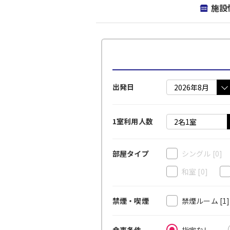
施設
出発日
1室利用人数
シングル
[0]
部屋タイプ
和室
[0]
禁煙ルーム
[1
禁煙・喫煙
指定なし