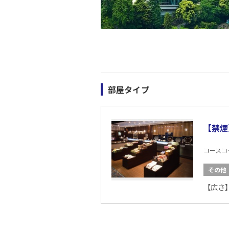
部屋タイプ
【禁煙
コースコード
その他
【広さ】