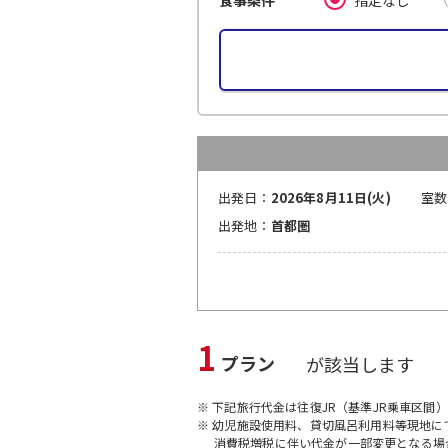
食事条件
出発日：
2026年8月11日(火)
室数
出発地：
首都圏
1
プラン
が該当します
※ 下記旅行代金は往復JR（基準JR乗車区間
※ 幼児施設使用料、貸切風呂利用料等現地
消費税増税に伴い代金が一部変更となる場