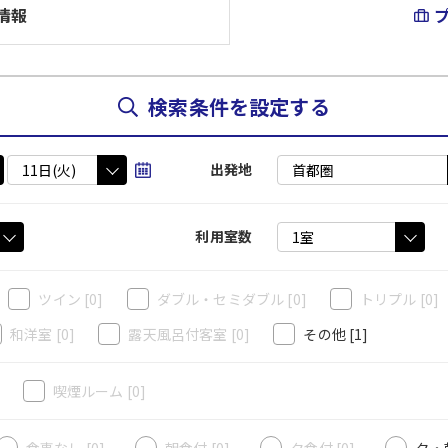
情報
検索条件を設定する
出発地
利用室数
ツイン
[0]
ダブル・セミダブル
[0]
トリプル
[0]
和洋室
[0]
露天風呂付客室
[0]
その他
[1]
]
喫煙ルーム
[0]
食事なし [0]
朝食付 [0]
夕食付 [0]
夕・朝