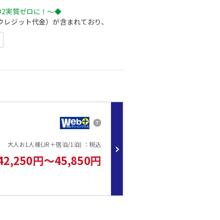
O2実質ゼロに！～◆
クレジット代金）が含まれており、
）出来る仕組みとなっております。
覧ください。
林経営などの取組みによるCO2などの
して国が認証する制度です。
とに繋がります。
大人お1人様(JR＋宿泊/1泊) ：税込
42,250円～45,850円