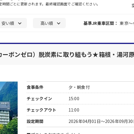
一定時間ごとに更新されます。最終確認画面でご確認ください。
安い順
高い順
基準JR乗車区間：
東京～
ero（カーボンゼロ）脱炭素に取り組もう★箱根・湯河
食事条件
夕・朝食付
チェックイン
15:00
チェックアウト
11:00
設定期間
2026年04月01日～2026年09月3