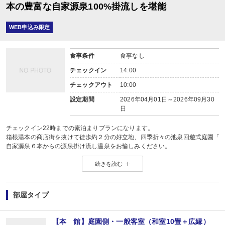
本の豊富な自家源泉100%掛流しを堪能
WEB申込み限定
食事条件
食事なし
チェックイン
14:00
チェックアウト
10:00
設定期間
2026年04月01日～2026年09月30
日
チェックイン22時までの素泊まりプランになります。
箱根湯本の商店街を抜けて徒歩約２分の好立地、四季折々の池泉回遊式庭園「
自家源泉６本からの源泉掛け流し温泉をお愉しみください。
続きを読む
※このプランは食事はついておりません。
■温泉
当館自慢の「源泉かけ流し１００％天然温泉」
部屋タイプ
６本もの豊富な自家源泉を所有し、毎分７２０リットルという、箱根屈指の温
自家源泉６本の１００％掛け流しの露天風呂・大浴場をお楽しみください。
入浴時間１４時～９時
【本 館】庭園側・一般客室（和室10畳＋広縁）