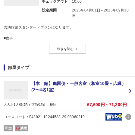
チェックアウト
10:00
設定期間
2026年04月01日～2026年09月30
日
吉池旅館スタンダードプランになります。
■食事
お飲み物と一緒に「吉池日本料理」
続きを読む
食材を日々探求し、時には和を超えた創作料理もございます。
※こちらのプランでは飲み物は別注になります。
■温泉
部屋タイプ
当館自慢の「源泉かけ流し１００％天然温泉」
６本もの豊富な自家源泉を所有し、毎分７２０リットルという、箱根屈指の温
自家源泉６本の１００％掛け流しの露天風呂・大浴場をお楽しみください。
【本 館】庭園側・一般客室（和室10畳＋広縁）
入浴時間１４時～９時
(2〜4名1室)
※男性露天風呂は２２時～６時迄クローズ
※男性用の大浴場と露天風呂は離れた位置にある為、衣服を着てのご移動とな
67,600円～71,200円
大人お1人様(JR＋宿泊/1泊) ：税込
■山月園
約１万坪に及ぶ、自然豊かな池泉回遊式庭園「山月園」
コースコード：F43021-19244588-29-08060219
雄大な自然と歴史の浪漫が織り成す至福の時間をお愉しみ頂けます。
庭園様式「池泉回遊式庭園」
和室
禁煙
入場時間６時頃～１７時頃迄