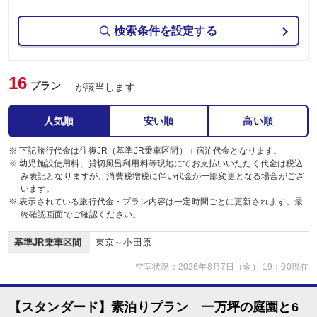
検索条件を設定する
16
プラン
が該当します
人気順
安い順
高い順
※ 下記旅行代金は往復JR（基準JR乗車区間）＋宿泊代金となります。
※ 幼児施設使用料、貸切風呂利用料等現地にてお支払いいただく代金は税込
み表記となりますが、消費税増税に伴い代金が一部変更となる場合がござ
います。
※ 表示されている旅行代金・プラン内容は一定時間ごとに更新されます。最
終確認画面でご確認ください。
基準JR乗車区間
東京～小田原
空室状況：2026年8月7日（金） 19：00現在
【スタンダード】素泊りプラン 一万坪の庭園と6