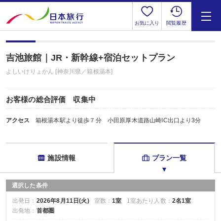
お気に入り
閲覧履歴
吉池旅館｜JR・新幹線+宿泊セットプラン
よしいけりょかん [神奈川県／箱根湯本]
お客様の総合評価 収集中
アクセス
箱根湯本駅より徒歩７分 小田原厚木道路山崎IC出口より3分
施設情報
プラン一覧
選択した条件
出発日：
2026年8月11日(火)
室数：
1室
1室あたり人数：
2名1室
出発地：
首都圏