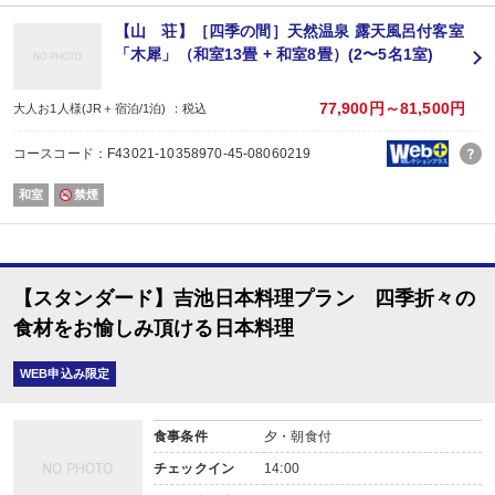
【山 荘】［四季の間］天然温泉 露天風呂付客室
「木犀」（和室13畳 + 和室8畳）(2〜5名1室)
77,900円～81,500円
大人お1人様(JR＋宿泊/1泊) ：税込
コースコード：F43021-10358970-45-08060219
和室
禁煙
【スタンダード】吉池日本料理プラン 四季折々の
食材をお愉しみ頂ける日本料理
WEB申込み限定
食事条件
夕・朝食付
チェックイン
14:00