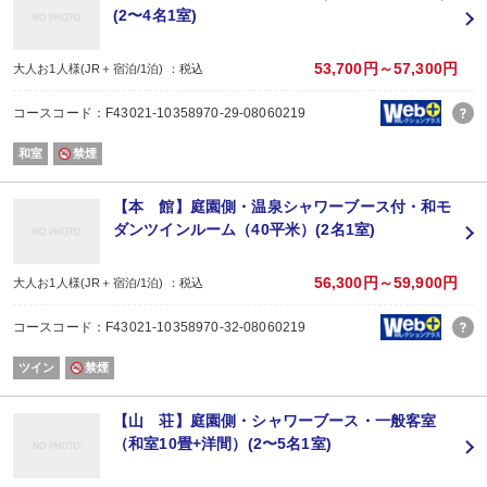
※男性露天風呂は２２時～６時迄クローズ
(2〜4名1室)
※男性用の大浴場と露天風呂は離れた位置にある為、衣服を着てのご移動とな
■山月園
53,700円～57,300円
大人お1人様(JR＋宿泊/1泊) ：税込
約１万坪に及ぶ、自然豊かな池泉回遊式庭園「山月園」
雄大な自然と歴史の浪漫が織り成す至福の時間をお愉しみ頂けます。
コースコード：F43021-10358970-29-08060219
庭園様式「池泉回遊式庭園」
入場時間６時頃～１７時頃迄
和室
禁煙
ご宿泊のお客様は入場無料
■お布団について
【本 館】庭園側・温泉シャワーブース付・和モ
このプランはチェックインされる前に「お布団」を先にお敷きさせて頂いてお
ダンツインルーム（40平米）(2名1室)
■温泉プール
源泉露天 温泉ガーデンプールOPEN！
56,300円～59,900円
大人お1人様(JR＋宿泊/1泊) ：税込
期間2026年6月1日～9月30日迄（予定）
時間AM9：00～PM5：00迄
コースコード：F43021-10358970-32-08060219
（7月18日～8月31日はナイトプール開催！PM10：00迄営業）
ご宿泊のお客様は無料でご利用いただけます。チェックイン前、チェックアウ
ツイン
禁煙
※アウト日が休館の場合はご利用できません。
※水着・スポーツタオルはご持参ください。（水着の貸し出しはございません
【山 荘】庭園側・シャワーブース・一般客室
（和室10畳+洋間）(2〜5名1室)