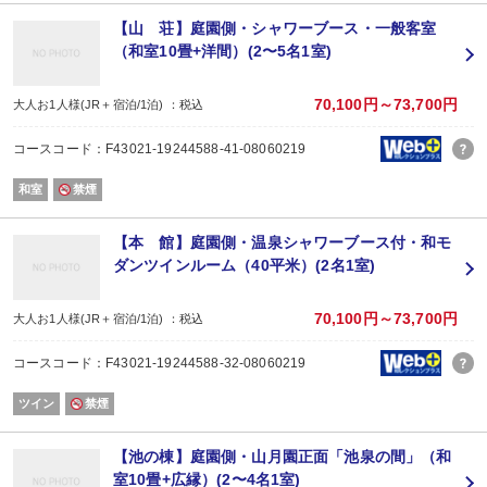
ご宿泊のお客様は入場無料
【山 荘】庭園側・シャワーブース・一般客室
■食事会場
（和室10畳+洋間）(2〜5名1室)
「放心亭」又は「山月」にてご用意致します。
会場は当館のおまかせとなります。ご指定はできません。
お食事スタート時間は夕食18：00、18：30、19：00、朝食7：30、8：00、8
70,100円～73,700円
大人お1人様(JR＋宿泊/1泊) ：税込
※お食事のお時間のご希望はチェックイン時にお伺いいたします。
※料理内容の変更はお受けできません。アレルギーに関してもご対応致しかね
コースコード：F43021-19244588-41-08060219
■お布団について
和室
禁煙
夕食時にお敷きさせていただきます。
事前のご連絡で、チェックイン前に敷いておくことも可能です。
ご希望のお客様はお申しでくださいませ。
【本 館】庭園側・温泉シャワーブース付・和モ
ダンツインルーム（40平米）(2名1室)
■温泉プール
源泉露天 温泉ガーデンプールOPEN！
期間2026年6月1日～9月30日迄（予定）
70,100円～73,700円
大人お1人様(JR＋宿泊/1泊) ：税込
時間AM9：00～PM5：00迄
（7月18日～8月31日はナイトプール開催！PM10：00迄営業）
コースコード：F43021-19244588-32-08060219
ご宿泊のお客様は無料でご利用いただけます。チェックイン前、チェックアウ
※アウト日が休館の場合はご利用できません。
ツイン
禁煙
※水着・スポーツタオルはご持参ください。（水着の貸し出しはございません
【池の棟】庭園側・山月園正面「池泉の間」（和
室10畳+広縁）(2〜4名1室)