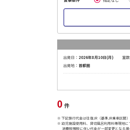
食事条件
出発日：
2026年8月10日(月)
室数
出発地：
首都圏
0
件
※ 下記旅行代金は往復JR（基準JR乗車区間
※ 幼児施設使用料、貸切風呂利用料等現地
消費税増税に伴い代金が一部変更となる場