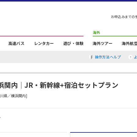
お申込みまでの
海外
高速バス
レンタカー
遊び・体験
海外ツアー
海外航
操作方法ヘルプ
浜関内｜JR・新幹線+宿泊セットプラン
川県／横浜関内]
分