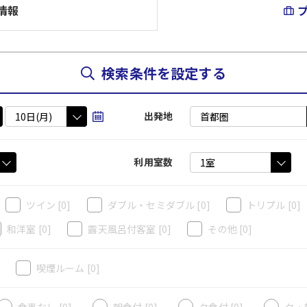
情報
検索条件を設定する
出発地
利用室数
ツイン
[0]
ダブル・セミダブル
[0]
トリプル
[0]
和洋室
[0]
露天風呂付客室
[0]
その他
[0]
]
喫煙ルーム
[0]
食事なし [0]
朝食付 [0]
夕食付 [0]
夕・朝