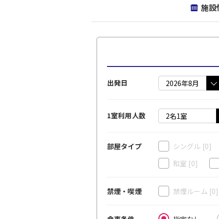
施設
出発日
1室利用人数
シングル
[0]
部屋タイプ
和室
[0]
禁煙ルーム
[0
禁煙・喫煙
指定なし