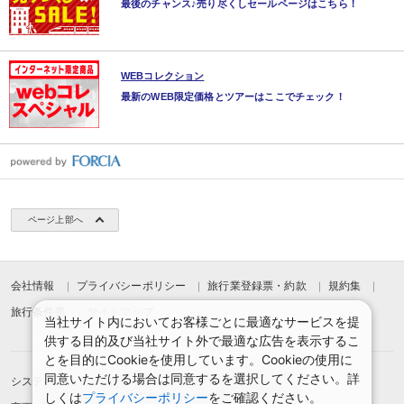
最後のチャンス♪売り尽くしセールページはこちら！
WEBコレクション
最新のWEB限定価格とツアーはここでチェック！
ページ上部へ
会社情報
プライバシーポリシー
旅行業登録票・約款
規約集
旅行条件書
サイトマップ
当社サイト内においてお客様ごとに最適なサービスを提
供する目的及び当社サイト外で最適な広告を表示するこ
とを目的にCookieを使用しています。Cookieの使用に
同意いただける場合は同意するを選択してください。詳
システムメンテナンスのお知らせ
お申込みまでの手順
しくは
プライバシーポリシー
をご確認ください。