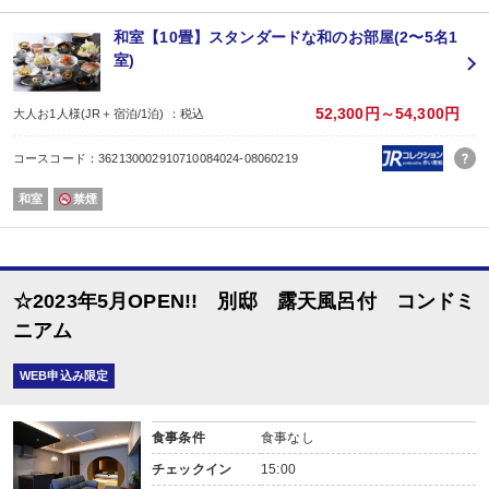
お食事会場（広間）
■ 館内浴場
和室【10畳】スタンダードな和のお部屋(2〜5名1
◇地下1階 大浴場 露天風呂
室)
15:00〜24:00 5:00〜10:00（サウナ22:00まで）
◇7階 展望風呂・露天風呂
15:00〜24:00 5:00〜10:00
52,300円～54,300円
大人お1人様(JR＋宿泊/1泊) ：税込
◇7階 展望貸切風呂
15:00〜24:00 5:00〜10:00
コースコード：362130002910710084024-08060219
【ご利用料金】3,300円（税込）50分間
《毎時00分から50分間》
和室
禁煙
※「展望貸切風呂」は先着予約制ですので
ご希望のお時間が予約出来ない場合が
ございます。ご了承下さい。
※必ずお電話でご予約下さい。お電話以外での
ご予約はお受け出来ませんのでご注意ください。
☆2023年5月OPEN!! 別邸 露天風呂付 コンドミ
【0555-72-1212】
■ 特 典 ■
ニアム
1. 浴衣2枚 オリジナル作務衣ご用意(大人のみ)
2. お子様に浴衣・タオルをご用意
WEB申込み限定
3. 富士山小御嶽神社『開運の鈴』プレゼント
食事条件
食事なし
チェックイン
15:00