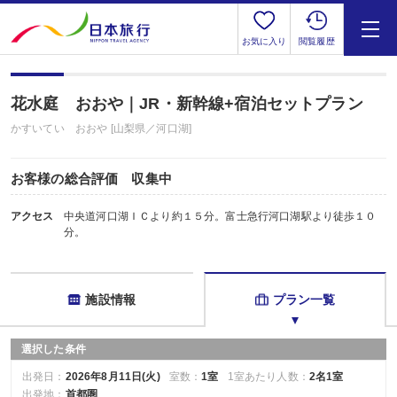
お気に入り
閲覧履歴
花水庭 おおや｜JR・新幹線+宿泊セットプラン
かすいてい おおや [山梨県／河口湖]
お客様の総合評価 収集中
アクセス
中央道河口湖ＩＣより約１５分。富士急行河口湖駅より徒歩１０
分。
施設情報
プラン一覧
選択した条件
出発日：
2026年8月11日(火)
室数：
1室
1室あたり人数：
2名1室
出発地：
首都圏