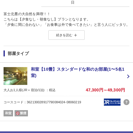
日
富士北麓の大自然を満喫！！
こちらは【夕食なし・朝食なし】プランとなります。
「夕食に間に合わない」「お食事は外で食べてきたい」と言う人にピッタリ。
自分スタイルの旅を計画してみては、いかがでしょうか？
続きを読む
レジャーをたっぷり満喫した後やお仕事の後で、気軽に温泉湯めぐりをお楽し
＜＜ご注意＞＞
＊当館より徒歩でお出かけいただける飲食店は、少ないです。
近くに「ローソン」がございます。
部屋タイプ
＊お布団は、事前に敷かせていただきます。
■ 館内浴場
◇地下1階 大浴場 露天風呂
和室【10畳】スタンダードな和のお部屋(1〜5名1
15:00〜24:00 5:00〜10:00（サウナ22:00まで）
室)
◇7階 展望風呂・露天風呂
15:00〜24:00 5:00〜10:00
◇7階 展望貸切風呂
47,300円～49,300円
大人お1人様(JR＋宿泊/1泊) ：税込
15:00〜24:00 5:00〜10:00
【ご利用料金】3,300円（税込）50分間
コースコード：362130028917790084024-08060219
《毎時00分から50分間》
※「展望貸切風呂」は先着予約制ですので
和室
禁煙
ご希望のお時間が予約出来ない場合が
ございます。ご了承下さい。
※必ずお電話でご予約下さい。お電話以外での
ご予約はお受け出来ませんのでご注意ください。