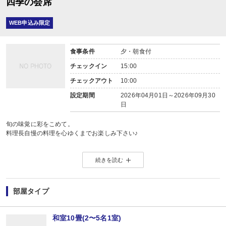
四季の会席
WEB申込み限定
食事条件
夕・朝食付
チェックイン
15:00
チェックアウト
10:00
設定期間
2026年04月01日～2026年09月30
日
旬の味覚に彩をこめて。
料理長自慢の料理を心ゆくまでお楽しみ下さい♪
和室10畳のお部屋となります。
続きを読む
バス・ウォシュレット・冷蔵庫・ドライヤー・無料Wi-Fi完備。
眺望は河口湖畔側客室、富士山側客室、中側客室の3タイプ。
※ご予約状況によっては、お部屋の眺望がご希望に添えない場合がいがござい
部屋タイプ
お電話（0555-72-1212）にてご確認をお願い致します。
定員はいずれのお部屋も5名様です。
和室10畳(2〜5名1室)