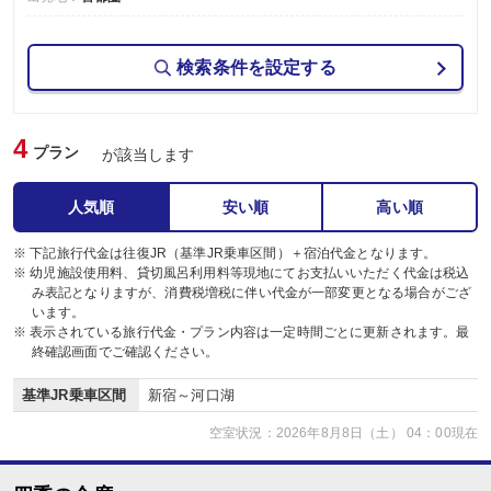
検索条件を設定する
4
プラン
が該当します
人気順
安い順
高い順
※ 下記旅行代金は往復JR（基準JR乗車区間）＋宿泊代金となります。
※ 幼児施設使用料、貸切風呂利用料等現地にてお支払いいただく代金は税込
み表記となりますが、消費税増税に伴い代金が一部変更となる場合がござ
います。
※ 表示されている旅行代金・プラン内容は一定時間ごとに更新されます。最
終確認画面でご確認ください。
基準JR乗車区間
新宿～河口湖
空室状況：2026年8月8日（土） 04：00現在