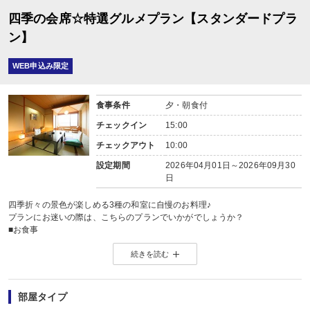
【0555-72-1212】
四季の会席☆特選グルメプラン【スタンダードプラ
■ 特 典 ■
1. 浴衣2枚 オリジナル作務衣ご用意(大人のみ)
ン】
2. お子様に浴衣・タオルをご用意
3. 富士山小御嶽神社『開運の鈴』プレゼント
WEB申込み限定
食事条件
夕・朝食付
チェックイン
15:00
チェックアウト
10:00
設定期間
2026年04月01日～2026年09月30
日
四季折々の景色が楽しめる3種の和室に自慢のお料理♪
プランにお迷いの際は、こちらのプランでいかがでしょうか？
■お食事
旬の味覚に彩をこめて...。
続きを読む
料理長自慢の料理を心ゆくまでお楽しみ下さい♪
◇夕食 18:00〜18:30スタート
お部屋食 または 個室食事処
※お食事場所はお選び頂けません。
部屋タイプ
◇朝食 7:30〜 8:30スタート