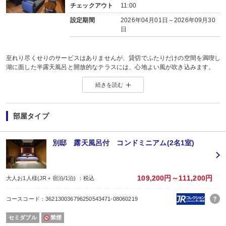
チェックアウト
11:00
設定期間
2026年04月01日～2026年09月30
日
至れり尽くせりのサービスはありませんが、貸切でふたりだけの空間を満喫し
湖に面した半露天風呂と開放的なテラスには、心地よい風が吹き込みます。
リビングにはソファ、寝室にはベッドを配置し、居心地の良さを追求しました
続きを読む
懐かしさとモダンなセンスが調和するぬくもりのある空間が心を和ませます。
質の高い眠りと目覚めをお届けするシモンズベッドを使用しております。
心地よい快適な朝をお迎えください。
食事なしとなります。夕食はお好みのお店で朝食は近くのカフェなどはいかが
部屋タイプ
※お食事はお付けできません。
【設備】
無料WiFi・エアコン・バス・トイレ（ウォシュレット）・洗面台・冷蔵庫・電
別邸 露天風呂付 コンドミニアム(2名1室)
ＩＨコンロ ・調理器具・食器一式・和テーブル・ベッド・羽毛布団・テレビ
【備品】
シャンプー・リンス・ボディーソープ・歯ブラシ・タオル
≪≪≪≪≪ご注意≫≫≫≫≫
109,200円～111,200円
大人お1人様(JR＋宿泊/1泊) ：税込
こちらの別邸は「花水庭おおや」とは徒歩1分ぐらい離れた別の建物となります
露天風呂のお湯は温泉ではございません。
コースコード：362130036796250543471-08060219
セミダブル
禁煙