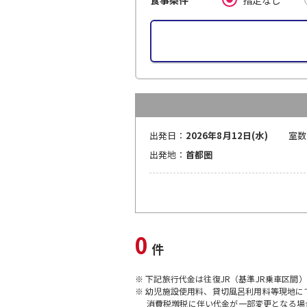
食事条件
出発日：
2026年8月12日(水)
室数
出発地：
首都圏
0
件
※ 下記旅行代金は往復JR（基準JR乗車区間
※ 幼児施設使用料、貸切風呂利用料等現地
消費税増税に伴い代金が一部変更となる場