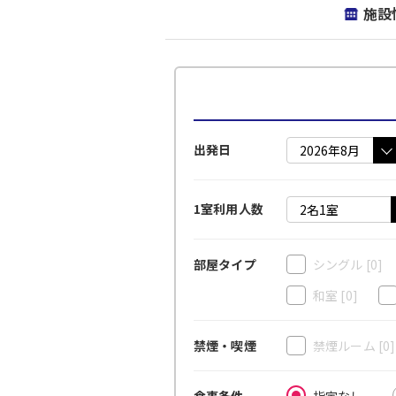
施設
出発日
1室利用人数
シングル
[0]
部屋タイプ
和室
[0]
禁煙ルーム
[0
禁煙・喫煙
指定なし