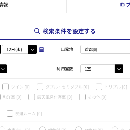
情報
検索条件を設定する
出発地
利用室数
ツイン
[0]
ダブル・セミダブル
[0]
トリプル
[0]
和洋室
[0]
露天風呂付客室
[0]
その他
[0]
]
喫煙ルーム
[0]
食事なし [0]
朝食付 [0]
夕食付 [0]
夕・朝