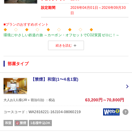
設定期間
2026年04月01日～2026年09月30
日
■プランのおすすめポイント
◆ ◇ ◆ ◇ ◆ ◇ ◆ ◇ ◆
環境にやさしい鉄道の旅 ～カーボン・オフセットでCO2実質ゼロに！～
当プランの旅行代金にはカーボン・オフセット代金（J-クレジット代金）が含
続きを読む
森林保全に役立てられます。
旅行の移動で排出されるCO2を埋め合わせ（オフセット）出来る仕組みとなっ
※カーボン・オフセットについて、詳しくは
こちら
をご覧ください。
◆ ◇ ◆ ◇ ◆ ◇ ◆ ◇ ◆
部屋タイプ
【おたのしみメニュー】
・貸切風呂45分1,000円でご利用ＯＫ
（通常45分2,000円／チェックイン時先
・屋内プールご利用ＯＫ
（通年）
【禁煙】和室(1〜4名1室)
・誕生日又は賀寿の方はケーキと記念写真付。結婚記念日の方はリキュール酒
※記念日前後二週間が宿泊期間中に含まれる場合に限ります。証明できるもの
※予約条件入力の画面でチェックを入れて下さい。
63,200円～70,800円
大人お1人様(JR＋宿泊/1泊) ：税込
【2名1室でご利用の場合】 おとな1名＋こどもA/B1名OK♪
2名1室ご利用の場合、
コースコード：WA2816221-16J104-08060219
おとな1名＋こども1名ご利用でも、お子様はこども代金でOK♪
※通常「おとな1名＋こども1名」で2名1室ご利用の場合、お子様はおとなと同
和室
禁煙
1名様申込OK