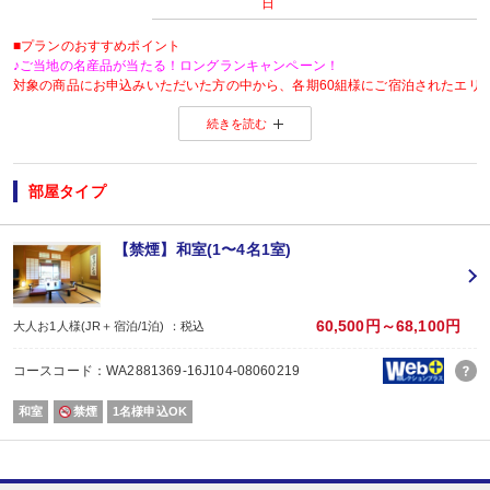
日
■プランのおすすめポイント
♪ご当地の名産品が当たる！ロングランキャンペーン！
対象の商品にお申込みいただいた方の中から、各期60組様にご宿泊されたエリ
※当選した方には各期終了後の翌月中旬頃にメールにてご連絡いたします。
続きを読む
当選した場合は、ご当地名産品発送のため、お客様の氏名・住所・電話番号
ご当地名産品発送以外の目的では使用いたしません。
※「＠nta.co.jp」よりメールをお送りいたしますので、ドメイン受信設定をさ
※
ご当地名産品キャンペーンサイト 詳しくはこちら
部屋タイプ
【おたのしみメニュー】
・貸切風呂45分1,000円でご利用ＯＫ
（通常45分2,000円／チェックイン時先
・屋内プールご利用ＯＫ
（通年）
【禁煙】和室(1〜4名1室)
・誕生日又は賀寿の方はケーキと記念写真付。結婚記念日の方はリキュール酒
※記念日前後二週間が宿泊期間中に含まれる場合に限ります。証明できるもの
※予約条件入力の画面でチェックを入れて下さい。
60,500円～68,100円
大人お1人様(JR＋宿泊/1泊) ：税込
【2名1室でご利用の場合】 おとな1名＋こどもA/B1名OK♪
2名1室ご利用の場合、
コースコード：WA2881369-16J104-08060219
おとな1名＋こども1名ご利用でも、お子様はこども代金でOK♪
※通常「おとな1名＋こども1名」で2名1室ご利用の場合、お子様はおとなと同
和室
禁煙
1名様申込OK
■夕食
場所: