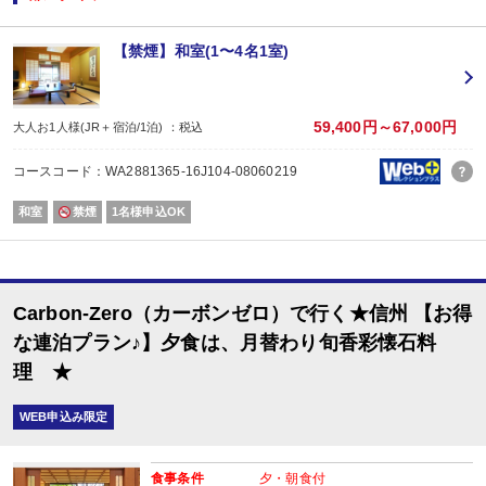
【連泊がお得♪】
２泊以上でお申し込みできる、お得なプランです。
※１泊でのご予約はできません
【禁煙】和室(1〜4名1室)
※すべての宿泊日が同一条件となります。
【おたのしみメニュー】
・貸切風呂45分1,000円でご利用ＯＫ
（通常45分2,000円／チェックイン時先
59,400円～67,000円
大人お1人様(JR＋宿泊/1泊) ：税込
・屋内プールご利用ＯＫ
（通年）
・誕生日又は賀寿の方はケーキと記念写真付。結婚記念日の方はリキュール酒
コースコード：WA2881365-16J104-08060219
※記念日前後二週間が宿泊期間中に含まれる場合に限ります。証明できるもの
※予約条件入力の画面でチェックを入れて下さい。
和室
禁煙
1名様申込OK
【2名1室でご利用の場合】 おとな1名＋こどもA/B1名OK♪
2名1室ご利用の場合、
おとな1名＋こども1名ご利用でも、お子様はこども代金でOK♪
※通常「おとな1名＋こども1名」で2名1室ご利用の場合、お子様はおとなと同
Carbon-Zero（カーボンゼロ）で行く★信州 【お得
な連泊プラン♪】夕食は、月替わり旬香彩懐石料
■夕食
理 ★
場所:
レストラン（鹿鳴又は白雲）
内容:
WEB申込み限定
月替わり旬香彩懐石料理（※こどもBは信州牛ハンバーグ＆地鶏唐揚げ他）
■朝食
食事条件
夕・朝食付