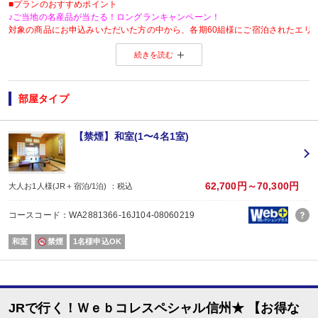
■プランのおすすめポイント
♪ご当地の名産品が当たる！ロングランキャンペーン！
対象の商品にお申込みいただいた方の中から、各期60組様にご宿泊されたエリ
※当選した方には各期終了後の翌月中旬頃にメールにてご連絡いたします。
続きを読む
当選した場合は、ご当地名産品発送のため、お客様の氏名・住所・電話番号
ご当地名産品発送以外の目的では使用いたしません。
※「＠nta.co.jp」よりメールをお送りいたしますので、ドメイン受信設定をさ
※
ご当地名産品キャンペーンサイト 詳しくはこちら
部屋タイプ
【おたのしみメニュー】
・貸切風呂45分1,000円でご利用ＯＫ
（通常45分2,000円／チェックイン時先
・屋内プールご利用ＯＫ
（通年）
【禁煙】和室(1〜4名1室)
・誕生日又は賀寿の方はケーキと記念写真付。結婚記念日の方はリキュール酒
※記念日前後二週間が宿泊期間中に含まれる場合に限ります。証明できるもの
※予約条件入力の画面でチェックを入れて下さい。
62,700円～70,300円
大人お1人様(JR＋宿泊/1泊) ：税込
【2名1室でご利用の場合】 おとな1名＋こどもA/B1名OK♪
2名1室ご利用の場合、
コースコード：WA2881366-16J104-08060219
おとな1名＋こども1名ご利用でも、お子様はこども代金でOK♪
※通常「おとな1名＋こども1名」で2名1室ご利用の場合、お子様はおとなと同
和室
禁煙
1名様申込OK
■夕食
場所:
レストラン（鹿鳴又は白雲）
JRで行く！Ｗｅｂコレスペシャル信州★ 【お得な
■朝食