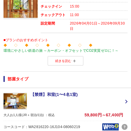
場所:
チェックイン
15:00
レストラン（鹿鳴又は白雲）
内容:
チェックアウト
11:00
和定食又は洋定食 ※12/31～1/7は和食のみとなります。
設定期間
2026年04月01日～2026年09月30
日
■プランのおすすめポイント
◆ ◇ ◆ ◇ ◆ ◇ ◆ ◇ ◆
環境にやさしい鉄道の旅 ～カーボン・オフセットでCO2実質ゼロに！～
当プランの旅行代金にはカーボン・オフセット代金（J-クレジット代金）が含
続きを読む
森林保全に役立てられます。
旅行の移動で排出されるCO2を埋め合わせ（オフセット）出来る仕組みとなっ
※カーボン・オフセットについて、詳しくは
こちら
をご覧ください。
◆ ◇ ◆ ◇ ◆ ◇ ◆ ◇ ◆
部屋タイプ
【連泊がお得♪】
２泊以上でお申し込みできる、お得なプランです。
※１泊でのご予約はできません
【禁煙】和室(1〜4名1室)
※すべての宿泊日が同一条件となります。
【おたのしみメニュー】
・貸切風呂45分1,000円でご利用ＯＫ
（通常45分2,000円／チェックイン時先
59,800円～67,400円
大人お1人様(JR＋宿泊/1泊) ：税込
・屋内プールご利用ＯＫ
（通年）
・誕生日又は賀寿の方はケーキと記念写真付。結婚記念日の方はリキュール酒
コースコード：WA2816220-16J104-08060219
※記念日前後二週間が宿泊期間中に含まれる場合に限ります。証明できるもの