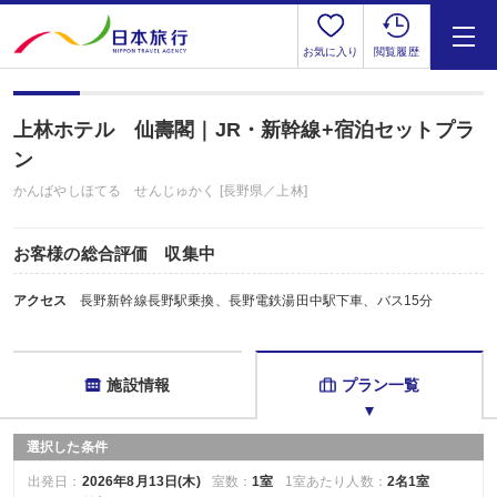
お気に入り
閲覧履歴
上林ホテル 仙壽閣｜JR・新幹線+宿泊セットプラ
ン
かんばやしほてる せんじゅかく [長野県／上林]
お客様の総合評価 収集中
アクセス
長野新幹線長野駅乗換、長野電鉄湯田中駅下車、バス15分
施設情報
プラン一覧
選択した条件
出発日：
2026年8月13日(木)
室数：
1室
1室あたり人数：
2名1室