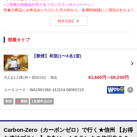
♪ご当地の名産品が当たる！ロングランキャンペーン！
対象の商品にお申込みいただいた方の中から、各期60組様にご宿泊されたエリ
※当選した方には各期終了後の翌月中旬頃にメールにてご連絡いたします。
続きを読む
当選した場合は、ご当地名産品発送のため、お客様の氏名・住所・電話番号
ご当地名産品発送以外の目的では使用いたしません。
※「＠nta.co.jp」よりメールをお送りいたしますので、ドメイン受信設定をさ
※
ご当地名産品キャンペーンサイト 詳しくはこちら
部屋タイプ
【連泊がお得♪】
２泊以上でお申し込みできる、お得なプランです。
※１泊でのご予約はできません
【禁煙】和室(1〜4名1室)
※すべての宿泊日が同一条件となります。
【おたのしみメニュー】
・貸切風呂45分1,000円でご利用ＯＫ
（通常45分2,000円／チェックイン時先
61,600円～69,200円
大人お1人様(JR＋宿泊/1泊) ：税込
・屋内プールご利用ＯＫ
（通年）
・誕生日又は賀寿の方はケーキと記念写真付。結婚記念日の方はリキュール酒
コースコード：WA2881368-16J104-08060219
※記念日前後二週間が宿泊期間中に含まれる場合に限ります。証明できるもの
※予約条件入力の画面でチェックを入れて下さい。
和室
禁煙
1名様申込OK
【2名1室でご利用の場合】 おとな1名＋こどもA/B1名OK♪
2名1室ご利用の場合、
おとな1名＋こども1名ご利用でも、お子様はこども代金でOK♪
※通常「おとな1名＋こども1名」で2名1室ご利用の場合、お子様はおとなと同
Carbon-Zero（カーボンゼロ）で行く★信州 【お得