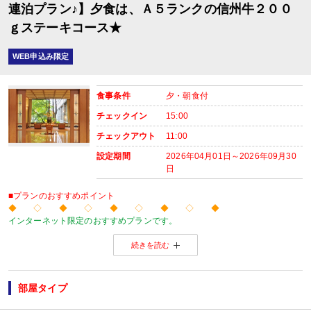
場所:
連泊プラン♪】夕食は、Ａ５ランクの信州牛２００
レストラン（鹿鳴又は白雲）
ｇステーキコース★
内容:
WEB申込み限定
食事条件
夕・朝食付
チェックイン
15:00
チェックアウト
11:00
設定期間
2026年04月01日～2026年09月30
日
■プランのおすすめポイント
◆ ◇ ◆ ◇ ◆ ◇ ◆ ◇ ◆
インターネット限定のおすすめプランです。
温泉旅館から市内のホテルまで人気のお宿をご用意！
続きを読む
※店頭・電話・メールでのお問合せや申込みは出来ません。
◆ ◇ ◆ ◇ ◆ ◇ ◆ ◇ ◆
【連泊がお得♪】
２泊以上でお申し込みできる、お得なプランです。
部屋タイプ
※１泊でのご予約はできません
※すべての宿泊日が同一条件となります。