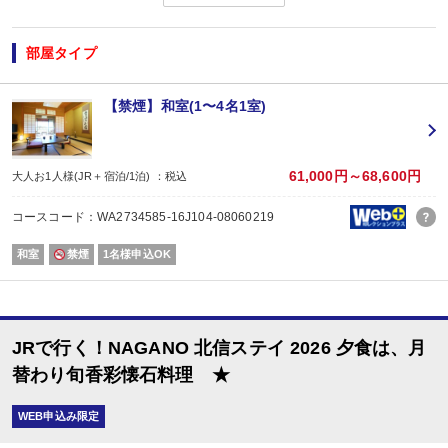
◆ ◇ ◆ ◇ ◆ ◇ ◆ ◇ ◆
【連泊がお得♪】
２泊以上でお申し込みできる、お得なプランです。
部屋タイプ
※１泊でのご予約はできません
※すべての宿泊日が同一条件となります。
【禁煙】和室(1〜4名1室)
【おたのしみメニュー】
・貸切風呂45分1,000円でご利用ＯＫ
（通常45分2,000円／チェックイン時先
・屋内プールご利用ＯＫ
（通年）
・誕生日又は賀寿の方はケーキと記念写真付。結婚記念日の方はリキュール酒
61,000円～68,600円
大人お1人様(JR＋宿泊/1泊) ：税込
※記念日前後二週間が宿泊期間中に含まれる場合に限ります。証明できるもの
※予約条件入力の画面でチェックを入れて下さい。
コースコード：WA2734585-16J104-08060219
【2名1室でご利用の場合】 おとな1名＋こどもA/B1名OK♪
和室
禁煙
1名様申込OK
2名1室ご利用の場合、
おとな1名＋こども1名ご利用でも、お子様はこども代金でOK♪
※通常「おとな1名＋こども1名」で2名1室ご利用の場合、お子様はおとなと同
JRで行く！NAGANO 北信ステイ 2026 夕食は、月
■夕食
場所:
替わり旬香彩懐石料理 ★
レストラン（鹿鳴又は白雲）
内容:
WEB申込み限定
時間：18：00～21：00 最終開始時間18:45
■朝食