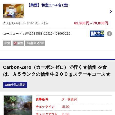
【禁煙】和室(1〜4名1室)
【おたのしみメニュー】
・貸切風呂45分1,000円でご利用ＯＫ
（通常45分2,000円／チェックイン時先
・屋内プールご利用ＯＫ
（通年）
・誕生日又は賀寿の方はケーキと記念写真付。結婚記念日の方はリキュール酒
63,200円～70,800円
大人お1人様(JR＋宿泊/1泊) ：税込
※記念日前後二週間が宿泊期間中に含まれる場合に限ります。証明できるもの
※予約条件入力の画面でチェックを入れて下さい。
コースコード：WA2734588-16J104-08060219
【2名1室でご利用の場合】 おとな1名＋こどもA/B1名OK♪
和室
禁煙
1名様申込OK
2名1室ご利用の場合、
おとな1名＋こども1名ご利用でも、お子様はこども代金でOK♪
※通常「おとな1名＋こども1名」で2名1室ご利用の場合、お子様はおとなと同
Carbon-Zero（カーボンゼロ）で行く★信州 夕食
■夕食
場所:
は、Ａ５ランクの信州牛２００ｇステーキコース★
レストラン（鹿鳴又は白雲）
内容:
WEB申込み限定
月替わり旬香彩懐石料理（※こどもBは信州牛ハンバーグ＆地鶏唐揚げ他）
■朝食
食事条件
夕・朝食付
場所:
レストラン（鹿鳴又は白雲）
チェックイン
15:00
チェックアウト
11:00