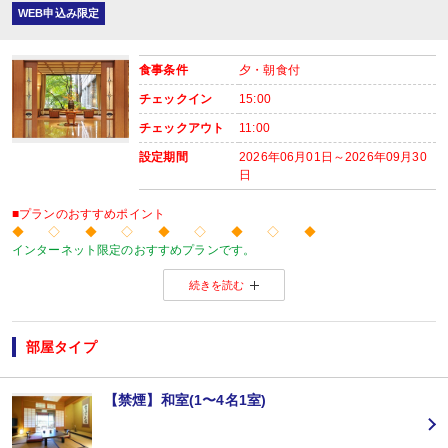
場所:
WEB申込み限定
レストラン（鹿鳴又は白雲）
■朝食
場所:
食事条件
夕・朝食付
レストラン（鹿鳴又は白雲）
内容:
チェックイン
15:00
チェックアウト
11:00
設定期間
2026年06月01日～2026年09月30
日
■プランのおすすめポイント
◆ ◇ ◆ ◇ ◆ ◇ ◆ ◇ ◆
インターネット限定のおすすめプランです。
温泉旅館から市内のホテルまで人気のお宿をご用意！
続きを読む
※店頭・電話・メールでのお問合せや申込みは出来ません。
◆ ◇ ◆ ◇ ◆ ◇ ◆ ◇ ◆
【連泊がお得♪】
２泊以上でお申し込みできる、お得なプランです。
部屋タイプ
※１泊でのご予約はできません
※すべての宿泊日が同一条件となります。
【禁煙】和室(1〜4名1室)
【おたのしみメニュー】
・貸切風呂45分1,000円でご利用ＯＫ
（通常45分2,000円／チェックイン時先