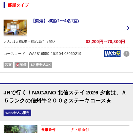
◆ ◇ ◆ ◇ ◆ ◇ ◆ ◇ ◆
部屋タイプ
【おたのしみメニュー】
・貸切風呂45分1,000円でご利用ＯＫ
（通常45分2,000円／チェックイン時先
・屋内プールご利用ＯＫ
（通年）
【禁煙】和室(1〜4名1室)
・誕生日又は賀寿の方はケーキと記念写真付。結婚記念日の方はリキュール酒
※記念日前後二週間が宿泊期間中に含まれる場合に限ります。証明できるもの
※予約条件入力の画面でチェックを入れて下さい。
63,200円～70,800円
大人お1人様(JR＋宿泊/1泊) ：税込
【2名1室でご利用の場合】 おとな1名＋こどもA/B1名OK♪
2名1室ご利用の場合、
コースコード：WA2816550-16J104-08060219
おとな1名＋こども1名ご利用でも、お子様はこども代金でOK♪
※通常「おとな1名＋こども1名」で2名1室ご利用の場合、お子様はおとなと同
和室
禁煙
1名様申込OK
■夕食
場所:
レストラン（鹿鳴又は白雲）
JRで行く！NAGANO 北信ステイ 2026 夕食は、Ａ
■朝食
場所:
５ランクの信州牛２００ｇステーキコース★
レストラン（鹿鳴又は白雲）
内容:
WEB申込み限定
時間：7:30～9：00 最終開始時間8:30
食事条件
夕・朝食付