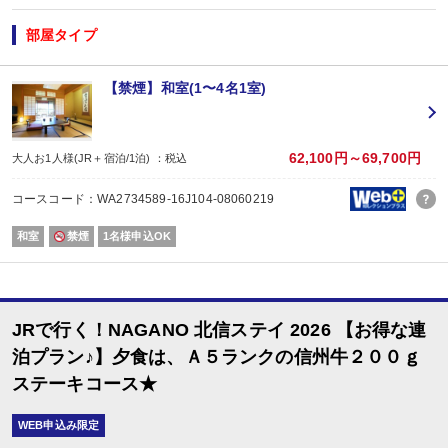
【おたのしみメニュー】
・貸切風呂45分1,000円でご利用ＯＫ
（通常45分2,000円／チェックイン時先
部屋タイプ
・屋内プールご利用ＯＫ
（通年）
・誕生日又は賀寿の方はケーキと記念写真付。結婚記念日の方はリキュール酒
※記念日前後二週間が宿泊期間中に含まれる場合に限ります。証明できるもの
【禁煙】和室(1〜4名1室)
※予約条件入力の画面でチェックを入れて下さい。
【2名1室でご利用の場合】 おとな1名＋こどもA/B1名OK♪
2名1室ご利用の場合、
62,100円～69,700円
大人お1人様(JR＋宿泊/1泊) ：税込
おとな1名＋こども1名ご利用でも、お子様はこども代金でOK♪
※通常「おとな1名＋こども1名」で2名1室ご利用の場合、お子様はおとなと同
コースコード：WA2734589-16J104-08060219
和室
禁煙
1名様申込OK
■夕食
場所:
レストラン（鹿鳴又は白雲）
内容:
月替わり旬香彩懐石料理（※こどもBは信州牛ハンバーグ＆地鶏唐揚げ他）
JRで行く！NAGANO 北信ステイ 2026 【お得な連
■朝食
泊プラン♪】夕食は、Ａ５ランクの信州牛２００ｇ
場所:
ステーキコース★
レストラン（鹿鳴又は白雲）
内容:
和定食又は洋定食 ※12/31～1/7は和食のみとなります。
WEB申込み限定