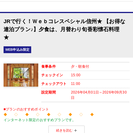
■夕食
場所:
レストラン（鹿鳴又は白雲）
JRで行く！Ｗｅｂコレスペシャル信州★ 【お得な
内容:
月替わり旬香彩懐石料理（※こどもBは信州牛ハンバーグ＆地鶏唐揚げ他）
連泊プラン♪】夕食は、月替わり旬香彩懐石料理
★
■朝食
場所:
レストラン（鹿鳴又は白雲）
WEB申込み限定
内容:
食事条件
夕・朝食付
チェックイン
15:00
チェックアウト
11:00
設定期間
2026年04月01日～2026年09月30
日
■プランのおすすめポイント
◆ ◇ ◆ ◇ ◆ ◇ ◆ ◇ ◆
インターネット限定のおすすめプランです。
温泉旅館から市内のホテルまで人気のお宿をご用意！
続きを読む
※店頭・電話・メールでのお問合せや申込みは出来ません。