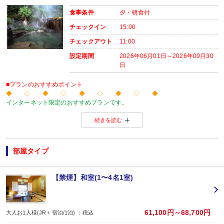
場所:
食事条件
夕・朝食付
レストラン（鹿鳴又は白雲）
チェックイン
15:00
チェックアウト
11:00
設定期間
2026年06月01日～2026年09月30
日
■プランのおすすめポイント
◆ ◇ ◆ ◇ ◆ ◇ ◆ ◇ ◆
インターネット限定のおすすめプランです。
温泉旅館から市内のホテルまで人気のお宿をご用意！
続きを読む
※店頭・電話・メールでのお問合せや申込みは出来ません。
◆ ◇ ◆ ◇ ◆ ◇ ◆ ◇ ◆
【おたのしみメニュー】
・貸切風呂45分1,000円でご利用ＯＫ
（通常45分2,000円／チェックイン時先
部屋タイプ
・屋内プールご利用ＯＫ
（通年）
・誕生日又は賀寿の方はケーキと記念写真付。結婚記念日の方はリキュール酒
※記念日前後二週間が宿泊期間中に含まれる場合に限ります。証明できるもの
【禁煙】和室(1〜4名1室)
※予約条件入力の画面でチェックを入れて下さい。
【2名1室でご利用の場合】 おとな1名＋こどもA/B1名OK♪
2名1室ご利用の場合、
61,100円～68,700円
大人お1人様(JR＋宿泊/1泊) ：税込
おとな1名＋こども1名ご利用でも、お子様はこども代金でOK♪