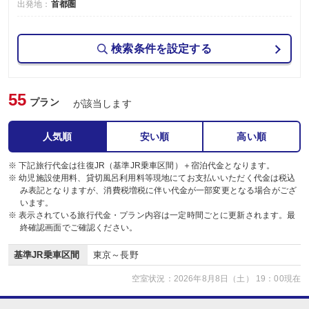
出発地：
首都圏
検索条件を設定する
55
プラン
が該当します
人気順
安い順
高い順
※ 下記旅行代金は往復JR（基準JR乗車区間）＋宿泊代金となります。
※ 幼児施設使用料、貸切風呂利用料等現地にてお支払いいただく代金は税込
み表記となりますが、消費税増税に伴い代金が一部変更となる場合がござ
います。
※ 表示されている旅行代金・プラン内容は一定時間ごとに更新されます。最
終確認画面でご確認ください。
基準JR乗車区間
東京～長野
空室状況：2026年8月8日（土） 19：00現在