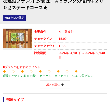
な連泊プラン♪】夕食は、Ａ５ランクの信州牛２０
■夕食
０ｇステーキコース★
場所:
レストラン（鹿鳴又は白雲）
内容:
WEB申込み限定
月替わり旬香彩懐石料理（※こどもBは信州牛ハンバーグ＆地鶏唐揚げ他）
■朝食
食事条件
夕・朝食付
場所:
チェックイン
15:00
レストラン（鹿鳴又は白雲）
内容:
チェックアウト
11:00
時間：7:30～9：00 最終開始時間8:30
設定期間
2026年04月01日～2026年09月30
日
■プランのおすすめポイント
◆ ◇ ◆ ◇ ◆ ◇ ◆ ◇ ◆
環境にやさしい鉄道の旅 ～カーボン・オフセットでCO2実質ゼロに！～
当プランの旅行代金にはカーボン・オフセット代金（J-クレジット代金）が含
続きを読む
森林保全に役立てられます。
旅行の移動で排出されるCO2を埋め合わせ（オフセット）出来る仕組みとなっ
※カーボン・オフセットについて、詳しくは
こちら
をご覧ください。
◆ ◇ ◆ ◇ ◆ ◇ ◆ ◇ ◆
部屋タイプ
【連泊がお得♪】
２泊以上でお申し込みできる、お得なプランです。