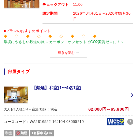
チェックアウト
11:00
設定期間
2026年04月01日～2026年09月30
日
■プランのおすすめポイント
◆ ◇ ◆ ◇ ◆ ◇ ◆ ◇ ◆
環境にやさしい鉄道の旅 ～カーボン・オフセットでCO2実質ゼロに！～
当プランの旅行代金にはカーボン・オフセット代金（J-クレジット代金）が含
続きを読む
森林保全に役立てられます。
旅行の移動で排出されるCO2を埋め合わせ（オフセット）出来る仕組みとなっ
※カーボン・オフセットについて、詳しくは
こちら
をご覧ください。
◆ ◇ ◆ ◇ ◆ ◇ ◆ ◇ ◆
部屋タイプ
【連泊がお得♪】
２泊以上でお申し込みできる、お得なプランです。
※１泊でのご予約はできません
【禁煙】和室(1〜4名1室)
※すべての宿泊日が同一条件となります。
【おたのしみメニュー】
・貸切風呂45分1,000円でご利用ＯＫ
（通常45分2,000円／チェックイン時先
62,000円～69,600円
大人お1人様(JR＋宿泊/1泊) ：税込
・屋内プールご利用ＯＫ
（通年）
・誕生日又は賀寿の方はケーキと記念写真付。結婚記念日の方はリキュール酒
コースコード：WA2816552-16J104-08060219
※記念日前後二週間が宿泊期間中に含まれる場合に限ります。証明できるもの
※予約条件入力の画面でチェックを入れて下さい。
和室
禁煙
1名様申込OK