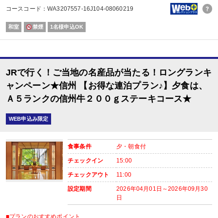
※通常「おとな1名＋こども1名」で2名1室ご利用の場合、お子様はおとなと同
コースコード：WA3207557-16J104-08060219
和室
禁煙
1名様申込OK
■夕食
場所:
レストラン（鹿鳴又は白雲）
■朝食
場所:
JRで行く！ご当地の名産品が当たる！ロングランキ
レストラン（鹿鳴又は白雲）
内容:
ャンペーン★信州 【お得な連泊プラン♪】夕食は、
和定食又は洋定食 ※12/31～1/7は和食のみとなります。
Ａ５ランクの信州牛２００ｇステーキコース★
WEB申込み限定
食事条件
夕・朝食付
チェックイン
15:00
チェックアウト
11:00
設定期間
2026年04月01日～2026年09月30
日
■プランのおすすめポイント