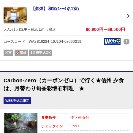
・貸切風呂45分1,000円でご利用ＯＫ
（通常45分2,000円／チェックイン時先
・屋内プールご利用ＯＫ
（通年）
【禁煙】和室(1〜4名1室)
・誕生日又は賀寿の方はケーキと記念写真付。結婚記念日の方はリキュール酒
※記念日前後二週間が宿泊期間中に含まれる場合に限ります。証明できるもの
※予約条件入力の画面でチェックを入れて下さい。
60,900円～68,500円
大人お1人様(JR＋宿泊/1泊) ：税込
【2名1室でご利用の場合】 おとな1名＋こどもA/B1名OK♪
2名1室ご利用の場合、
コースコード：WA2816224-16J104-08060219
おとな1名＋こども1名ご利用でも、お子様はこども代金でOK♪
※通常「おとな1名＋こども1名」で2名1室ご利用の場合、お子様はおとなと同
和室
禁煙
1名様申込OK
■夕食
場所:
レストラン（鹿鳴又は白雲）
Carbon-Zero（カーボンゼロ）で行く★信州 夕食
■朝食
場所:
は、月替わり旬香彩懐石料理 ★
レストラン（鹿鳴又は白雲）
内容:
WEB申込み限定
時間：7:30～9：00 最終開始時間8:30
食事条件
夕・朝食付
チェックイン
15:00