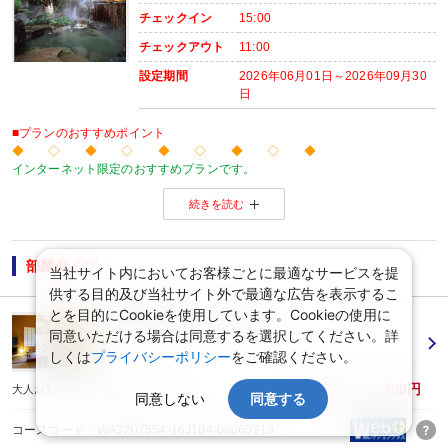
チェックイン
15:00
チェックアウト
11:00
設定期間
2026年06月01日～2026年09月30
日
■プランのおすすめポイント
◆ ◇ ◆ ◇ ◆ ◇ ◆ ◇ ◆
インターネット限定のおすすめプランです。
温泉旅館から市内のホテルまで人気のお宿をご用意！
続きを読む
※店頭・電話・メールでのお問合せや申込みは出来ません。
◆ ◇ ◆ ◇ ◆ ◇ ◆ ◇ ◆
【おたのしみメニュー】
・貸切風呂45分1,000円でご利用ＯＫ
（通常45分2,000円／チェックイン時先
部屋タイプ
当社サイト内においてお客様ごとに最適なサービスを提
・屋内プールご利用ＯＫ
（通年）
供する目的及び当社サイト外で最適な広告を表示するこ
・誕生日又は賀寿の方はケーキと記念写真付。結婚記念日の方はリキュール酒
※記念日前後二週間が宿泊期間中に含まれる場合に限ります。証明できるもの
とを目的にCookieを使用しています。Cookieの使用に
【禁煙】和室(1〜4名1室)
※予約条件入力の画面でチェックを入れて下さい。
同意いただける場合は同意するを選択してください。詳
しくは
プライバシーポリシー
をご確認ください。
【2名1室でご利用の場合】 おとな1名＋こどもA/B1名OK♪
2名1室ご利用の場合、
63,400円～71,000円
大人お1人様(JR＋宿泊/1泊) ：税込
同意しない
同意する
おとな1名＋こども1名ご利用でも、お子様はこども代金でOK♪
※通常「おとな1名＋こども1名」で2名1室ご利用の場合、お子様はおとなと同
コースコード：WA3207554-16J104-08060219