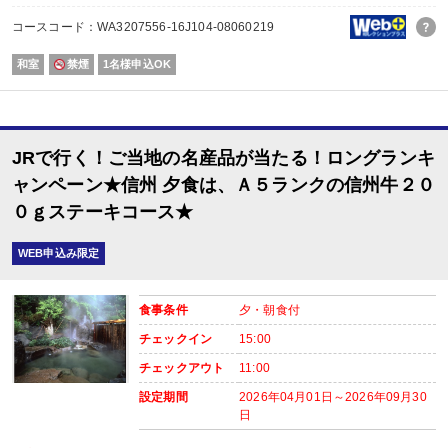
※記念日前後二週間が宿泊期間中に含まれる場合に限ります。証明できるもの
※予約条件入力の画面でチェックを入れて下さい。
コースコード：WA3207556-16J104-08060219
【2名1室でご利用の場合】 おとな1名＋こどもA/B1名OK♪
和室
禁煙
1名様申込OK
2名1室ご利用の場合、
おとな1名＋こども1名ご利用でも、お子様はこども代金でOK♪
※通常「おとな1名＋こども1名」で2名1室ご利用の場合、お子様はおとなと同
JRで行く！ご当地の名産品が当たる！ロングランキ
■夕食
場所:
ャンペーン★信州 夕食は、Ａ５ランクの信州牛２０
レストラン（鹿鳴又は白雲）
０ｇステーキコース★
内容:
時間：18：00～21：00 最終開始時間18:45
■朝食
WEB申込み限定
場所:
レストラン（鹿鳴又は白雲）
内容:
食事条件
夕・朝食付
時間：7:30～9：00 最終開始時間8:30
チェックイン
15:00
チェックアウト
11:00
設定期間
2026年04月01日～2026年09月30
日