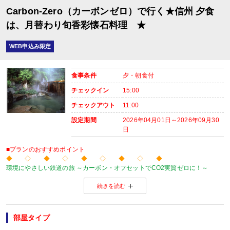
レストラン（鹿鳴又は白雲）
Carbon-Zero（カーボンゼロ）で行く★信州 夕食
内容:
時間：18：00～21：00 最終開始時間18:45
は、月替わり旬香彩懐石料理 ★
■朝食
場所:
WEB申込み限定
レストラン（鹿鳴又は白雲）
内容:
和定食又は洋定食 ※12/31～1/7は和食のみとなります。
食事条件
夕・朝食付
チェックイン
15:00
チェックアウト
11:00
設定期間
2026年04月01日～2026年09月30
日
■プランのおすすめポイント
◆ ◇ ◆ ◇ ◆ ◇ ◆ ◇ ◆
環境にやさしい鉄道の旅 ～カーボン・オフセットでCO2実質ゼロに！～
当プランの旅行代金にはカーボン・オフセット代金（J-クレジット代金）が含
続きを読む
森林保全に役立てられます。
旅行の移動で排出されるCO2を埋め合わせ（オフセット）出来る仕組みとなっ
※カーボン・オフセットについて、詳しくは
こちら
をご覧ください。
◆ ◇ ◆ ◇ ◆ ◇ ◆ ◇ ◆
部屋タイプ
【おたのしみメニュー】