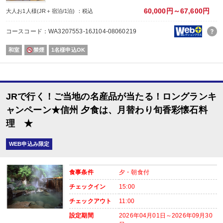
・屋内プールご利用ＯＫ
（通年）
・誕生日又は賀寿の方はケーキと記念写真付。結婚記念日の方はリキュール酒
60,000円～67,600円
大人お1人様(JR＋宿泊/1泊) ：税込
※記念日前後二週間が宿泊期間中に含まれる場合に限ります。証明できるもの
※予約条件入力の画面でチェックを入れて下さい。
コースコード：WA3207553-16J104-08060219
【2名1室でご利用の場合】 おとな1名＋こどもA/B1名OK♪
和室
禁煙
1名様申込OK
2名1室ご利用の場合、
おとな1名＋こども1名ご利用でも、お子様はこども代金でOK♪
※通常「おとな1名＋こども1名」で2名1室ご利用の場合、お子様はおとなと同
JRで行く！ご当地の名産品が当たる！ロングランキ
■夕食
場所:
ャンペーン★信州 夕食は、月替わり旬香彩懐石料
レストラン（鹿鳴又は白雲）
理 ★
内容:
月替わり旬香彩懐石料理（※こどもBは信州牛ハンバーグ＆地鶏唐揚げ他）
WEB申込み限定
■朝食
場所:
レストラン（鹿鳴又は白雲）
食事条件
夕・朝食付
チェックイン
15:00
チェックアウト
11:00
設定期間
2026年04月01日～2026年09月30