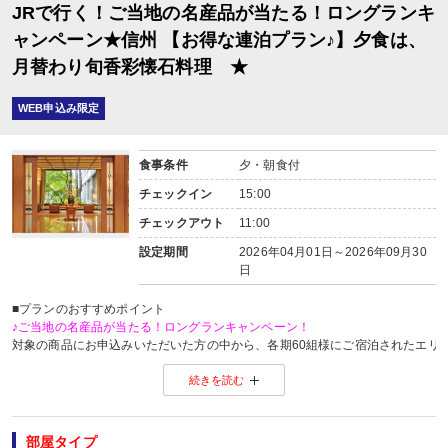
JRで行く！ご当地の名産品が当たる！ロングランキ
ャンペーン★信州 【お得な連泊プラン♪】夕食は、
月替わり旬香彩懐石料理 ★
WEB申込み限定
食事条件
夕・朝食付
チェックイン
15:00
チェックアウト
11:00
設定期間
2026年04月01日～2026年09月30
日
■プランのおすすめポイント
♪ご当地の名産品が当たる！ロングランキャンペーン！
対象の商品にお申込みいただいた方の中から、各期60組様にご宿泊されたエリ
※当選した方には各期終了後の翌月中旬頃にメールにてご連絡いたします。
続きを読む
当選した場合は、ご当地名産品発送のため、お客様の氏名・住所・電話番号
ご当地名産品発送以外の目的では使用いたしません。
※「＠nta.co.jp」よりメールをお送りいたしますので、ドメイン受信設定をさ
※
ご当地名産品キャンペーンサイト 詳しくはこちら
部屋タイプ