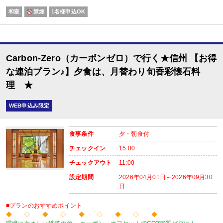
※予約条件入力の画面でチェックを入れて下さい。
和室
禁煙
1名様申込OK
【2名1室でご利用の場合】 おとな1名＋こどもA/B1名OK♪
2名1室ご利用の場合、
おとな1名＋こども1名ご利用でも、お子様はこども代金でOK♪
※通常「おとな1名＋こども1名」で2名1室ご利用の場合、お子様はおとなと同
Carbon-Zero（カーボンゼロ）で行く★信州 【お得
な連泊プラン♪】夕食は、月替わり旬香彩懐石料
■夕食
理 ★
場所:
レストラン（鹿鳴又は白雲）
内容:
WEB申込み限定
時間：18：00～21：00 最終開始時間18:45
■朝食
場所:
食事条件
夕・朝食付
レストラン（鹿鳴又は白雲）
チェックイン
15:00
内容:
時間：7:30～9：00 最終開始時間8:30
チェックアウト
11:00
設定期間
2026年04月01日～2026年09月30
日
■プランのおすすめポイント
◆ ◇ ◆ ◇ ◆ ◇ ◆ ◇ ◆