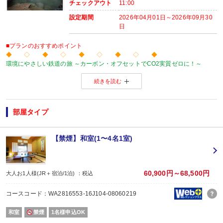
チェックアウト
11:00
設定期間
2026年04月01日～2026年09月30
日
■プランのおすすめポイント
◆ ◇ ◆ ◇ ◆ ◇ ◆ ◇ ◆
環境にやさしい鉄道の旅 ～カーボン・オフセットでCO2実質ゼロに！～
当プランの旅行代金にはカーボン・オフセット代金（J-クレジット代金）が含
続きを読む
森林保全に役立てられます。
旅行の移動で排出されるCO2を埋め合わせ（オフセット）出来る仕組みとなっ
※カーボン・オフセットについて、詳しくは
こちら
をご覧ください。
◆ ◇ ◆ ◇ ◆ ◇ ◆ ◇ ◆
部屋タイプ
【おたのしみメニュー】
・貸切風呂45分1,000円でご利用ＯＫ
（通常45分2,000円／チェックイン時先
・屋内プールご利用ＯＫ
（通年）
【禁煙】和室(1〜4名1室)
・誕生日又は賀寿の方はケーキと記念写真付。結婚記念日の方はリキュール酒
※記念日前後二週間が宿泊期間中に含まれる場合に限ります。証明できるもの
※予約条件入力の画面でチェックを入れて下さい。
60,900円～68,500円
大人お1人様(JR＋宿泊/1泊) ：税込
【2名1室でご利用の場合】 おとな1名＋こどもA/B1名OK♪
2名1室ご利用の場合、
コースコード：WA2816553-16J104-08060219
おとな1名＋こども1名ご利用でも、お子様はこども代金でOK♪
※通常「おとな1名＋こども1名」で2名1室ご利用の場合、お子様はおとなと同
和室
禁煙
1名様申込OK