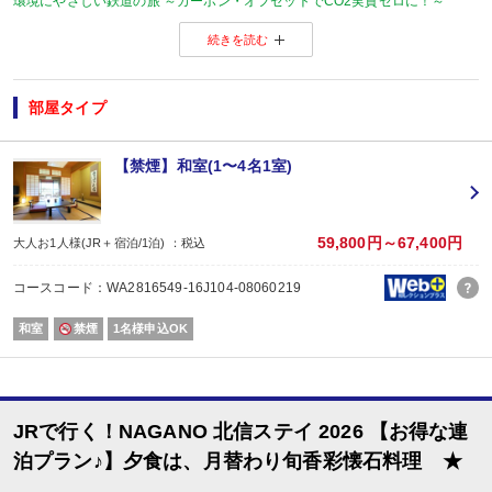
環境にやさしい鉄道の旅 ～カーボン・オフセットでCO2実質ゼロに！～
当プランの旅行代金にはカーボン・オフセット代金（J-クレジット代金）が含
続きを読む
森林保全に役立てられます。
旅行の移動で排出されるCO2を埋め合わせ（オフセット）出来る仕組みとなっ
※カーボン・オフセットについて、詳しくは
こちら
をご覧ください。
◆ ◇ ◆ ◇ ◆ ◇ ◆ ◇ ◆
部屋タイプ
【連泊がお得♪】
２泊以上でお申し込みできる、お得なプランです。
※１泊でのご予約はできません
【禁煙】和室(1〜4名1室)
※すべての宿泊日が同一条件となります。
【おたのしみメニュー】
・貸切風呂45分1,000円でご利用ＯＫ
（通常45分2,000円／チェックイン時先
59,800円～67,400円
大人お1人様(JR＋宿泊/1泊) ：税込
・屋内プールご利用ＯＫ
（通年）
・誕生日又は賀寿の方はケーキと記念写真付。結婚記念日の方はリキュール酒
コースコード：WA2816549-16J104-08060219
※記念日前後二週間が宿泊期間中に含まれる場合に限ります。証明できるもの
※予約条件入力の画面でチェックを入れて下さい。
和室
禁煙
1名様申込OK
【2名1室でご利用の場合】 おとな1名＋こどもA/B1名OK♪
2名1室ご利用の場合、
おとな1名＋こども1名ご利用でも、お子様はこども代金でOK♪
※通常「おとな1名＋こども1名」で2名1室ご利用の場合、お子様はおとなと同
JRで行く！NAGANO 北信ステイ 2026 【お得な連
泊プラン♪】夕食は、月替わり旬香彩懐石料理 ★
■夕食