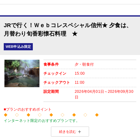
【2名1室でご利用の場合】 おとな1名＋こどもA/B1名OK♪
2名1室ご利用の場合、
おとな1名＋こども1名ご利用でも、お子様はこども代金でOK♪
※通常「おとな1名＋こども1名」で2名1室ご利用の場合、お子様はおとなと同
JRで行く！Ｗｅｂコレスペシャル信州★ 夕食は、
月替わり旬香彩懐石料理 ★
■夕食
場所:
WEB申込み限定
レストラン（鹿鳴又は白雲）
■朝食
場所:
食事条件
夕・朝食付
レストラン（鹿鳴又は白雲）
チェックイン
15:00
チェックアウト
11:00
設定期間
2026年04月01日～2026年09月30
日
■プランのおすすめポイント
◆ ◇ ◆ ◇ ◆ ◇ ◆ ◇ ◆
インターネット限定のおすすめプランです。
温泉旅館から市内のホテルまで人気のお宿をご用意！
続きを読む
※店頭・電話・メールでのお問合せや申込みは出来ません。
◆ ◇ ◆ ◇ ◆ ◇ ◆ ◇ ◆