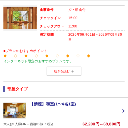
食事条件
夕・朝食付
チェックイン
15:00
チェックアウト
11:00
設定期間
2026年06月01日～2026年09月30
日
■プランのおすすめポイント
◆ ◇ ◆ ◇ ◆ ◇ ◆ ◇ ◆
インターネット限定のおすすめプランです。
温泉旅館から市内のホテルまで人気のお宿をご用意！
続きを読む
※店頭・電話・メールでのお問合せや申込みは出来ません。
◆ ◇ ◆ ◇ ◆ ◇ ◆ ◇ ◆
【連泊がお得♪】
２泊以上でお申し込みできる、お得なプランです。
部屋タイプ
※１泊でのご予約はできません
※すべての宿泊日が同一条件となります。
【禁煙】和室(1〜4名1室)
【おたのしみメニュー】
・貸切風呂45分1,000円でご利用ＯＫ
（通常45分2,000円／チェックイン時先
・屋内プールご利用ＯＫ
（通年）
・誕生日又は賀寿の方はケーキと記念写真付。結婚記念日の方はリキュール酒
62,200円～69,800円
大人お1人様(JR＋宿泊/1泊) ：税込