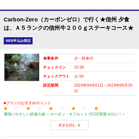
■夕食
場所:
レストラン（鹿鳴又は白雲）
Carbon-Zero（カーボンゼロ）で行く★信州 夕食
内容:
時間：18：00～21：00 最終開始時間18:45
は、Ａ５ランクの信州牛２００ｇステーキコース★
■朝食
場所:
WEB申込み限定
レストラン（鹿鳴又は白雲）
内容:
和定食又は洋定食 ※12/31～1/7は和食のみとなります。
食事条件
夕・朝食付
チェックイン
15:00
チェックアウト
11:00
設定期間
2026年04月01日～2026年09月30
日
■プランのおすすめポイント
◆ ◇ ◆ ◇ ◆ ◇ ◆ ◇ ◆
環境にやさしい鉄道の旅 ～カーボン・オフセットでCO2実質ゼロに！～
当プランの旅行代金にはカーボン・オフセット代金（J-クレジット代金）が含
続きを読む
森林保全に役立てられます。
旅行の移動で排出されるCO2を埋め合わせ（オフセット）出来る仕組みとなっ
※カーボン・オフセットについて、詳しくは
こちら
をご覧ください。