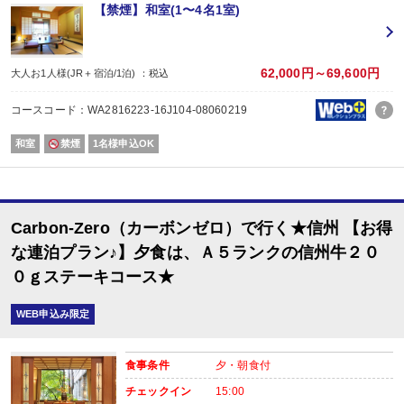
※１泊でのご予約はできません
【禁煙】和室(1〜4名1室)
※すべての宿泊日が同一条件となります。
【おたのしみメニュー】
・貸切風呂45分1,000円でご利用ＯＫ
（通常45分2,000円／チェックイン時先
62,000円～69,600円
大人お1人様(JR＋宿泊/1泊) ：税込
・屋内プールご利用ＯＫ
（通年）
・誕生日又は賀寿の方はケーキと記念写真付。結婚記念日の方はリキュール酒
コースコード：WA2816223-16J104-08060219
※記念日前後二週間が宿泊期間中に含まれる場合に限ります。証明できるもの
※予約条件入力の画面でチェックを入れて下さい。
和室
禁煙
1名様申込OK
【2名1室でご利用の場合】 おとな1名＋こどもA/B1名OK♪
2名1室ご利用の場合、
おとな1名＋こども1名ご利用でも、お子様はこども代金でOK♪
※通常「おとな1名＋こども1名」で2名1室ご利用の場合、お子様はおとなと同
Carbon-Zero（カーボンゼロ）で行く★信州 【お得
な連泊プラン♪】夕食は、Ａ５ランクの信州牛２０
■夕食
０ｇステーキコース★
場所:
レストラン（鹿鳴又は白雲）
内容:
WEB申込み限定
時間：18：00～21：00 最終開始時間18:45
■朝食
場所:
食事条件
夕・朝食付
レストラン（鹿鳴又は白雲）
チェックイン
15:00
内容: