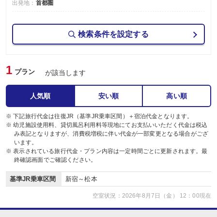
出発地：
首都圏
検索条件を設定する
1
プラン
が該当します
人気順
安い順
高い順
※ 下記旅行代金は往復JR（基準JR乗車区間）＋宿泊代金となります。
※ 幼児施設使用料、貸切風呂利用料等現地にてお支払いいただく代金は税込
み表記となりますが、消費税増税に伴い代金が一部変更となる場合がござ
います。
※ 表示されている旅行代金・プラン内容は一定時間ごとに更新されます。最
終確認画面でご確認ください。
基準JR乗車区間
新宿～松本
空室状況：2026年8月7日（金） 12：00現在