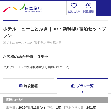
お気に入り
閲覧履歴
ホテルニューことぶき｜JR・新幹線+宿泊セットプ
ラン
ほてるにゅーことぶき [長野県／美ケ原温泉]
お客様の総合評価 収集中
アクセス
ＪＲ中央線松本駅より路線バスで18分
施設情報
プラン一覧
選択した条件
出発日：
2026年8月11日(火)
室数：
1室
1室あたり人数：
2名1室