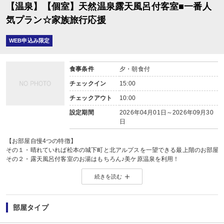
【温泉】【個室】天然温泉露天風呂付客室■一番人
気プラン☆家族旅行応援
WEB申込み限定
食事条件
夕・朝食付
チェックイン
15:00
チェックアウト
10:00
設定期間
2026年04月01日～2026年09月30
日
【お部屋自慢4つの特徴】
その１・晴れていれば松本の城下町と北アルプスを一望できる最上階のお部屋♪
その２・露天風呂付客室のお湯はもちろん♪美ケ原温泉を利用！
その３・露天風呂の浴槽は、管理は難しいが雰囲気抜群の天然木曽檜で設計！
続きを読む
その４・お部屋はお客様が使いやすい様に専門の建築家による設計！
【料理自慢４つの特徴】
その１・料理は信州の旬の素材を中心に、料理長が目利きをして厳選！
部屋タイプ
その２・リピーターからも支持を頂いております。
その３・食前酒は自家製梅酒♪