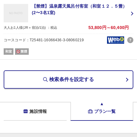
その４・夕食、朝食共に個室のお食事処でゆっくりと召し上がれます♪
【禁煙】温泉露天風呂付客室（和室１２．５畳）
・夕食スタート時間は到着順にてご案内しております（時間指定はできません）夕
(2〜3名1室)
（子供は大人に準じた料理、幼児はランチプレートとなります。）
●ご朝食は和定食で個室食事処にご用意致します。朝食のスタート時間は7：30～
53,800円～60,400円
大人お1人様(JR＋宿泊/1泊) ：税込
【大浴場】
コースコード：T25481-16066436-3-08060219
・天然温泉大浴場の一つは畳とすのこを敷いたお座敷風畳風呂、もう一つは十
ご入浴時間は、15：00～23：15、朝6：00～9：15です。
和室
禁煙
・チェックイン後は1階エレベーターまで御案内となります。
・お布団はあらかじめお部屋にご用意しております。（4名様以上はたたんでご
・乳幼児は布団なし、食事なしの場合は施設利用料1100円（露天風呂付客室は
・入湯税１５０円は別途いただきます。
検索条件を設定する
施設情報
プラン一覧