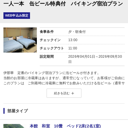
一人一本 缶ビール特典付 バイキング宿泊プラン
WEB申込み限定
食事条件
夕・朝食付
チェックイン
13:00
チェックアウト
11:00
設定期間
2026年04月01日～2026年09月30
日
伊那華 定番のバイキング宿泊プランに缶ビールが付きます。
当館のお部屋に冷蔵庫はありますが、通常空になっていて、お客様がご自由に
このプランは ご到着時に冷蔵庫に無料でお飲みいただける缶ビール（通常サイズ
ご到着されたらすぐに一息ついていただけます。
続きを読む
もちろん、ご入浴後のお楽しみにもどうぞ。
お子様にはペットボトルの飲料をご用意いたします。（添い寝を除く）
銘柄は指定できませんのであしからずご了承ください。
★お食事♪
部屋タイプ
和・洋・中の味60種類のお料理をご用意しております。
12月〜03月は北海道フェア
04月、05月は中国・四国フェア
本館 和室 10畳 ベッド2床(2名1室)