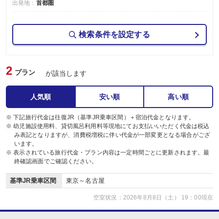
出発地：
首都圏
検索条件を設定する
2
プラン
が該当します
人気順
安い順
高い順
※ 下記旅行代金は往復JR（基準JR乗車区間）＋宿泊代金となります。
※ 幼児施設使用料、貸切風呂利用料等現地にてお支払いいただく代金は税込
み表記となりますが、消費税増税に伴い代金が一部変更となる場合がござ
います。
※ 表示されている旅行代金・プラン内容は一定時間ごとに更新されます。最
終確認画面でご確認ください。
基準JR乗車区間
東京～名古屋
空室状況：2026年8月8日（土） 19：00現在