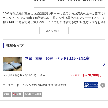
日
2006年環境省が実施した星空観測で日本一に認定された満天の星をご覧頂け
各エリアでの光の演出や解説があり、場内を巡り星空のエンターテイメントを
標高1400ｍ地点で見る満天の星 ここでしか体験できない特別な時間をお楽し
（雨天時はガイドによる星の話や映像を使ったプログラムなどを開催していま
続きを読む
営業時間 上りゴンドラ17：00〜20：00 プログラム終了21：00（場内点灯
下りゴンドラ 常時運行
◆ウインター営業（12月〜3月）
上りゴンドラ18：00〜19：30 プログラム終了20：30（場内点灯）
部屋タイプ
下りゴンドラ常時運行
天空の楽園星空ナイトツアー ゴンドラチケットがついた大変お得なプランで
本館 和室 10畳 ベッド2床(1〜2名1室)
またそこまでの送迎バスもついていますので お酒を飲まれていても安心です
（チケットは完全予約制となっていますが お客様自身での購入は不要です）
送迎バスはホテル18：30出発 帰りはバス駐車場21：00集合です
お食事はバイキングで17：15〜開始となりますす。お食事をおすませの上ナイ
63,700円～70,300円
大人お1人様(JR＋宿泊/1泊) ：税込
また3歳以上の幼児の方はバス代としてお一人1100円必要となります
標高1400ｍの場所ですので気温も20°c-を下回ります 春秋は防寒着が必要です
コースコード：312535020953470343993-08060219
特に冬季は相当冷え-10℃を下回りますのでダウンジャケット等の暖かい服装と
天候不順で不参加でもチケット代 バス代の現金返金はありませんが 一部を
和室
禁煙
1名様申込OK