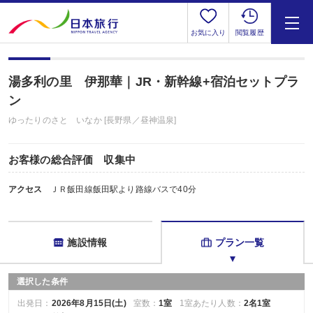
お気に入り
閲覧履歴
湯多利の里 伊那華｜JR・新幹線+宿泊セットプラ
ン
ゆったりのさと いなか [長野県／昼神温泉]
お客様の総合評価 収集中
アクセス
ＪＲ飯田線飯田駅より路線バスで40分
施設情報
プラン一覧
選択した条件
出発日：
2026年8月15日(土)
室数：
1室
1室あたり人数：
2名1室