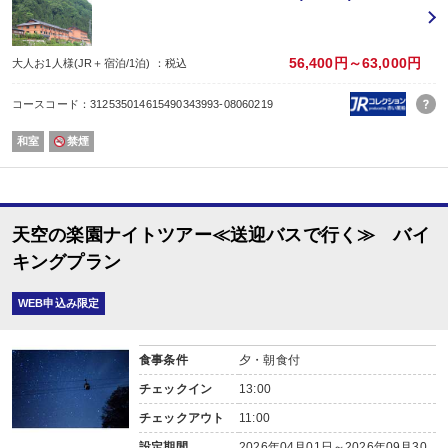
06月、07月は東北フェア
08月、09月は九州フェア
10月、11月は北陸・新潟フェア開催
3時チェックイン、11時チェックアウト、22時間のロングステイしていただけ
56,400円～63,000円
大人お1人様(JR＋宿泊/1泊) ：税込
★お風呂♪
単純硫黄泉の肌にやさしい”美人の湯”。7種の庭園露天・内湯4種・足湯9種の
コースコード：312535014615490343993-08060219
-------------------------------------------------------------------------------------------------
★施設案内♪
和室
禁煙
各階に何度でも自由にお着替え頂ける「浴衣バー」を各階に設置。
3階通路ギャラリースペースにはお子様が楽しめる「こども図書館」も設置して
------------------------------------------------------------------------------------------------
★おもてなし♪
最寄りのバス停もしくは駅までの送迎も承っております。又名古屋駅まで1日1
天空の楽園ナイトツアー≪送迎バスで行く≫ バイ
還暦祝いのちゃんちゃんこの貸し出し、別注で鯛の御頭付もご用意できます。
その他お祝いに別注で誕生日ケーキや花束もご用意できます。
キングプラン
WEB申込み限定
食事条件
夕・朝食付
チェックイン
13:00
チェックアウト
11:00
設定期間
2026年04月01日～2026年09月30