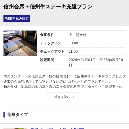
信州会席＋信州牛ステーキ充腹プラン
WEB申込み限定
食事条件
夕・朝食付
チェックイン
13:00
チェックアウト
11:00
設定期間
2026年04月01日～2026年09月30
日
準スタンダードの信州会席（鯉の旨煮含む）に信州牛ステーキをプラスしたグ
通常の会席料理だけでは物足りない方にはぴったりのプランです。。
旬の食材、地元産の山の幸と海の幸を個室の料亭でごゆっくりご堪能下さい。
前彩、吸物、刺身、煮物、焼物、鍋物、揚物、御飯、香物、留椀、水物
続きを読む
※ 仕入れ状況により変更になる場合もあります
※ ステーキは大人の方のみです。お子様には付きません
食物アレルギーについて 単品（蟹自体がＮＧなど）については対応しています
部屋タイプ