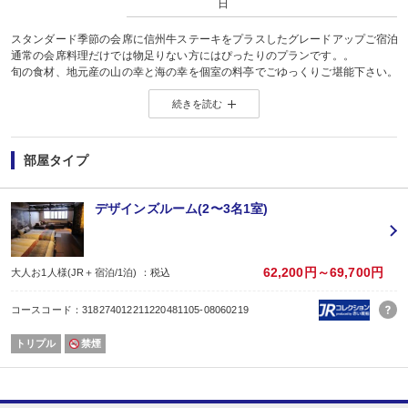
日
スタンダード季節の会席に信州牛ステーキをプラスしたグレードアップご宿泊
通常の会席料理だけでは物足りない方にはぴったりのプランです。。
旬の食材、地元産の山の幸と海の幸を個室の料亭でごゆっくりご堪能下さい。
前彩、吸物、刺身、煮物、焼物、鍋物、揚物、御飯、香物、留椀、水物
続きを読む
※ 仕入れ状況により変更になる場合もあります
※ ステーキは大人の方のみです。お子様には付きません。
食物アレルギーについて 単品（蟹自体がＮＧなど）については対応しています
部屋タイプ
デザインズルーム(2〜3名1室)
62,200円～69,700円
大人お1人様(JR＋宿泊/1泊) ：税込
コースコード：318274012211220481105-08060219
トリプル
禁煙