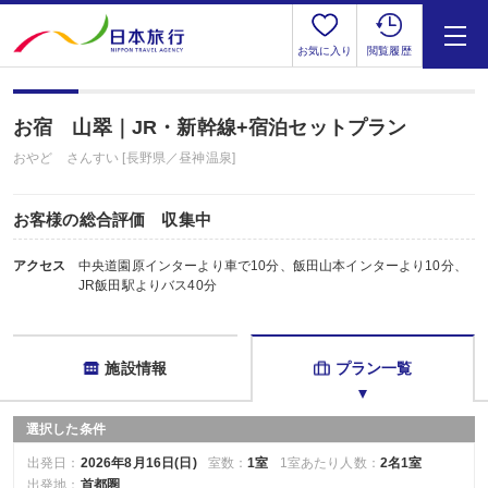
お気に入り
閲覧履歴
お宿 山翠｜JR・新幹線+宿泊セットプラン
おやど さんすい [長野県／昼神温泉]
お客様の総合評価 収集中
アクセス
中央道園原インターより車で10分、飯田山本インターより10分、
JR飯田駅よりバス40分
施設情報
プラン一覧
選択した条件
出発日：
2026年8月16日(日)
室数：
1室
1室あたり人数：
2名1室
出発地：
首都圏