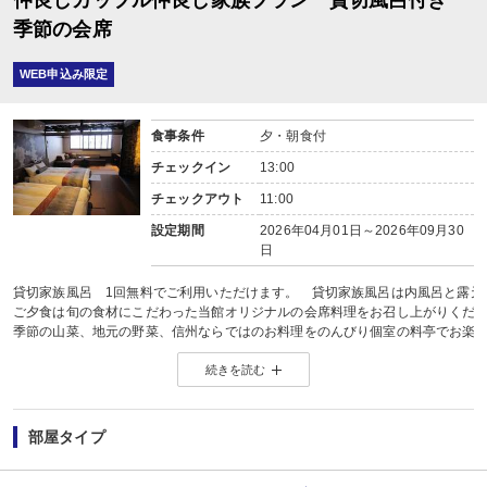
仲良しカップル仲良し家族プラン 貸切風呂付き
季節の会席
WEB申込み限定
食事条件
夕・朝食付
チェックイン
13:00
チェックアウト
11:00
設定期間
2026年04月01日～2026年09月30
日
貸切家族風呂 1回無料でご利用いただけます。 貸切家族風呂は内風呂と露天
ご夕食は旬の食材にこだわった当館オリジナルの会席料理をお召し上がりくだ
季節の山菜、地元の野菜、信州ならではのお料理をのんびり個室の料亭でお楽
お品書き概略 前彩、吸物、刺身、煮物、焼物、鍋物、揚物、御飯、香物、
続きを読む
※ 仕入れ状況により変更になる場合もあります
食物アレルギーについて 単品（蟹自体がＮＧなど）については対応しています
部屋タイプ