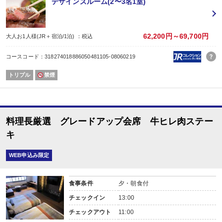
デザインズルーム(2〜3名1室)
62,200円～69,700円
大人お1人様(JR＋宿泊/1泊) ：税込
コースコード：318274018886050481105-08060219
トリプル
禁煙
料理長厳選 グレードアップ会席 牛ヒレ肉ステー
キ
WEB申込み限定
食事条件
夕・朝食付
チェックイン
13:00
チェックアウト
11:00