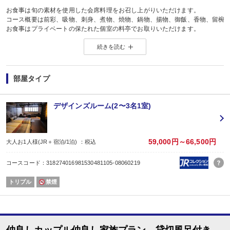
お食事は旬の素材を使用した会席料理をお召し上がりいただけます。
コース概要は前彩、吸物、刺身、煮物、焼物、鍋物、揚物、御飯、香物、留椀
お食事はプライベートの保たれた個室の料亭でお取りいただけます。
ご希望により椅子席でもご用意できます。
続きを読む
鯉のお料理はこのプランには含まれません。鯉の旨煮がご希望の方は、信州会
12月31日から1月3日まではお正月料理となります。
最大22時間とごゆっくりご滞在いただけます。
食物アレルギーについて 単品（蟹自体がＮＧなど）については対応しています
部屋タイプ
デザインズルーム(2〜3名1室)
59,000円～66,500円
大人お1人様(JR＋宿泊/1泊) ：税込
コースコード：318274016981530481105-08060219
トリプル
禁煙