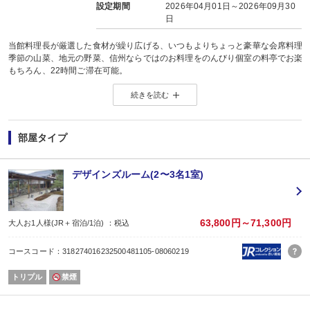
設定期間
2026年04月01日～2026年09月30
日
当館料理長が厳選した食材が繰り広げる、いつもよりちょっと豪華な会席料理
季節の山菜、地元の野菜、信州ならではのお料理をのんびり個室の料亭でお楽
もちろん、22時間ご滞在可能。
11月の一例（当月は内容は異なります）
続きを読む
先附：アルプスサーモンのマリネ
前菜：柿百合根、子持ち公魚甘露煮、栗豆腐、秋の白和え、三味串
吸物：菊花摘み入れ真丈
刺身：トロ、海老、白身魚
部屋タイプ
煮物：甘鯛かぶら蒸し
焼物：信州産山女魚塩焼
鍋物：木ノ子鍋
デザインズルーム(2〜3名1室)
揚物：海老のふうふう揚げ
メイン：牛ヒレステーキ
蒸し物：茶碗蒸し
食事：カニ茶漬け
63,800円～71,300円
大人お1人様(JR＋宿泊/1泊) ：税込
香の物：三種盛
留椀：赤出汁
コースコード：318274016232500481105-08060219
水菓子：自社農園産 林檎、おはぎ
※ 仕入れ状況により変更になる場合もあります
トリプル
禁煙
♯ お食事は18時、または19時のスタートとなります。
♯ お食事は個室でお召し上がりいただきます。
食物アレルギーについて 単品（蟹自体がＮＧなど）については対応しています