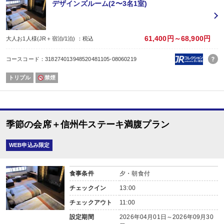
デザインズルーム(2〜3名1室)
61,400円～68,900円
大人お1人様(JR＋宿泊/1泊) ：税込
コースコード：318274013948520481105-08060219
トリプル
禁煙
季節の会席＋信州牛ステーキ満腹プラン
WEB申込み限定
食事条件
夕・朝食付
チェックイン
13:00
チェックアウト
11:00
設定期間
2026年04月01日～2026年09月30