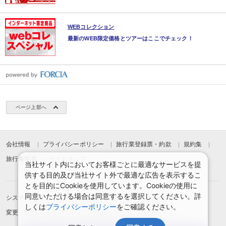
WEBコレクション
最新のWEB限定価格とツアーはここでチェック！
ページ上部へ
会社情報
プライバシーポリシー
旅行業登録票・約款
規約集
旅行条件書
サイトマップ
当社サイト内においてお客様ごとに最適なサービスを提
供する目的及び当社サイト外で最適な広告を表示するこ
とを目的にCookieを使用しています。Cookieの使用に
同意いただける場合は同意するを選択してください。詳
システムメンテナンスのお知らせ
お申込みまでの手順
しくは
プライバシーポリシー
をご確認ください。
変更・取消のご案内
よくある質問
予約確認・変更