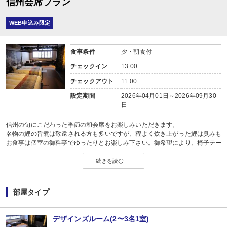
信州会席プラン
WEB申込み限定
食事条件
夕・朝食付
チェックイン
13:00
チェックアウト
11:00
設定期間
2026年04月01日～2026年09月30
日
信州の旬にこだわった季節の和会席をお楽しみいただきます。
名物の鯉の旨煮は敬遠される方も多いですが、程よく炊き上がった鯉は臭みも
お食事は個室の御料亭でゆったりとお楽しみ下さい。御希望により、椅子テー
お献立概要 前彩、吸物、刺身、煮物、焼物、鍋物、揚物、御飯、香物、留
続きを読む
※ 仕入れ状況により変更になる場合もあります
※ 12月31日から1月3日まではお正月料理となります。
食物アレルギーについて 単品（蟹自体がＮＧなど）については対応しています
部屋タイプ
デザインズルーム(2〜3名1室)