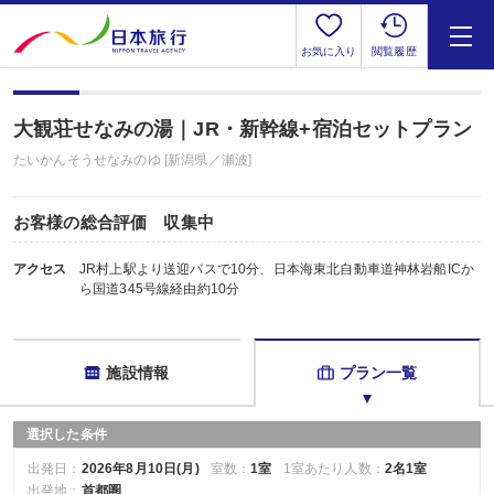
お気に入り
閲覧履歴
大観荘せなみの湯｜JR・新幹線+宿泊セットプラン
たいかんそうせなみのゆ [新潟県／瀬波]
お客様の総合評価 収集中
アクセス
JR村上駅より送迎バスで10分、日本海東北自動車道神林岩船ICか
ら国道345号線経由約10分
施設情報
プラン一覧
選択した条件
出発日：
2026年8月10日(月)
室数：
1室
1室あたり人数：
2名1室
出発地：
首都圏