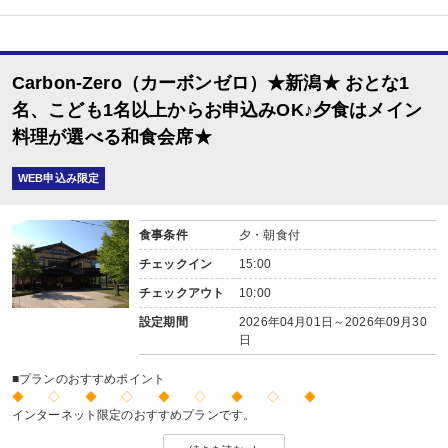
和食
Carbon-Zero（カーボンゼロ）★新潟★ おとな1
名、こども1名以上からお申込みOK♪夕食はメイン
料理が選べる和食会席★
WEB申込み限定
食事条件
夕・朝食付
チェックイン
15:00
チェックアウト
10:00
設定期間
2026年04月01日～2026年09月30
日
■プランのおすすめポイント
◆ ◇ ◆ ◇ ◆ ◇ ◆ ◇ ◆
インターネット限定のおすすめプランです。
※店頭・電話・メールでのお問合せや申込みは出来ません。