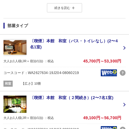
※店頭・電話・メールでのお問合せや申込みは出来ません。
続きを読む
◆ ◇ ◆ ◇ ◆ ◇ ◆ ◇ ◆
【お楽しみメニュー】
・夕食時に日本酒1合又はソフトドリンク1杯付
部屋タイプ
・貸切風呂ご利用OK
（チェックイン時先着順）
【2名1室でご利用の場合】おとな1名＋こども1名OK♪
〔喫煙〕本館 和室（バス・トイレなし）(2〜4
2名1室ご利用の場合、
名1室)
おとな1名＋こども1名ご利用でも、お子様はこども代金でOK♪
※通常「おとな1名＋こども1名」で2名1室ご利用の場合、お子様はおとなと同
45,700円～53,300円
大人お1人様(JR＋宿泊/1泊) ：税込
【JR鹿瀬駅～お宿間 送迎のご案内 ※要事前予約】
新潟駅及び新津駅乗換、JR磐越西線 鹿瀬駅からお宿までは送迎がございます
コースコード：WA2627634-19J204-08060219
（9:00～18:00／要事前予約）
※ご希望のお客様は、ご予約日の翌日以降にお客様自身で宿泊施設にご連絡く
和室
【広さ】10畳
■夕食
場所:
宴会場
〔喫煙〕本館 和室（２間続き）(2〜7名1室)
内容:
≪新潟和牛≫又は≪カニ≫よりお選びいただけます。（おとなのみ）
■朝食
場所:
49,100円～56,700円
大人お1人様(JR＋宿泊/1泊) ：税込
宴会場
内容: