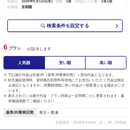
出発日：
2026年8月12日(水)
室数：
1室
1室あたり人数：
2名1室
出発地：
首都圏
検索条件を設定する
6
プラン
が該当します
人気順
安い順
高い順
※ 下記旅行代金は往復JR（基準JR乗車区間）＋宿泊代金となります。
※ 幼児施設使用料、貸切風呂利用料等現地にてお支払いいただく代金は税込
み表記となりますが、消費税増税に伴い代金が一部変更となる場合がござ
います。
※ 表示されている旅行代金・プラン内容は一定時間ごとに更新されます。最
終確認画面でご確認ください。
基準JR乗車区間
東京～鹿瀬
空室状況：2026年8月9日（日） 04：00現在