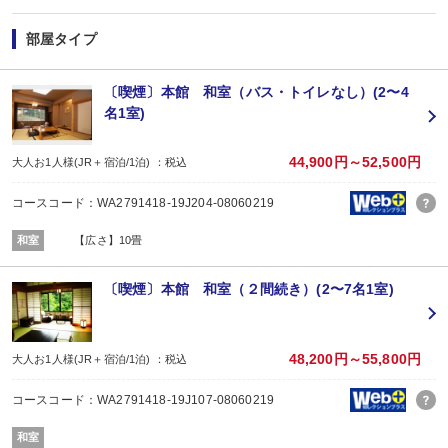
※「＠nta.co.jp」よりメールをお送りいたしますので、ドメイン受信設定をさ
※
ご当地名産品キャンペーンサイト 詳しくはこちら
部屋タイプ
【お楽しみメニュー】
・夕食時に日本酒1合又はソフトドリンク1杯付
〔喫煙〕本館 和室（バス・トイレなし）(2〜4
・貸切風呂ご利用OK
（チェックイン時先着順）
名1室)
【2名1室でご利用の場合】おとな1名＋こども1名OK♪
2名1室ご利用の場合、
44,900円～52,500円
大人お1人様(JR＋宿泊/1泊) ：税込
おとな1名＋こども1名ご利用でも、お子様はこども代金でOK♪
※通常「おとな1名＋こども1名」で2名1室ご利用の場合、お子様はおとなと同
コースコード：WA2791418-19J204-08060219
【JR鹿瀬駅～お宿間 送迎のご案内 ※要事前予約】
和室
【広さ】10畳
新潟駅及び新津駅乗換、JR磐越西線 鹿瀬駅からお宿までは送迎がございます
（9:00～18:00／要事前予約）
※ご希望のお客様は、ご予約日の翌日以降にお客様自身で宿泊施設にご連絡く
〔喫煙〕本館 和室（２間続き）(2〜7名1室)
■夕食
場所:
宴会場
内容:
48,200円～55,800円
大人お1人様(JR＋宿泊/1泊) ：税込
和食会席
■朝食
コースコード：WA2791418-19J107-08060219
場所:
宴会場
和室
内容: