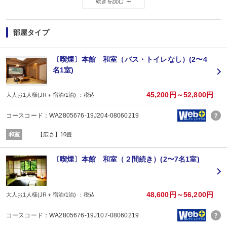
続きを読む
◆ ◇ ◆ ◇ ◆ ◇ ◆ ◇ ◆
【お楽しみメニュー】
・夕食時に日本酒1合又はソフトドリンク1杯付
部屋タイプ
・貸切風呂ご利用OK
（チェックイン時先着順）
【2名1室でご利用の場合】おとな1名＋こども1名OK♪
〔喫煙〕本館 和室（バス・トイレなし）(2〜4
2名1室ご利用の場合、
名1室)
おとな1名＋こども1名ご利用でも、お子様はこども代金でOK♪
※通常「おとな1名＋こども1名」で2名1室ご利用の場合、お子様はおとなと同
45,200円～52,800円
大人お1人様(JR＋宿泊/1泊) ：税込
【JR鹿瀬駅～お宿間 送迎のご案内 ※要事前予約】
新潟駅及び新津駅乗換、JR磐越西線 鹿瀬駅からお宿までは送迎がございます
コースコード：WA2805676-19J204-08060219
（9:00～18:00／要事前予約）
※ご希望のお客様は、ご予約日の翌日以降にお客様自身で宿泊施設にご連絡く
和室
【広さ】10畳
■夕食
場所:
宴会場
〔喫煙〕本館 和室（２間続き）(2〜7名1室)
内容:
メイン料理を
■朝食
場所:
48,600円～56,200円
大人お1人様(JR＋宿泊/1泊) ：税込
宴会場
内容:
コースコード：WA2805676-19J107-08060219
【時間】7：30～9：30 最終開始8：30