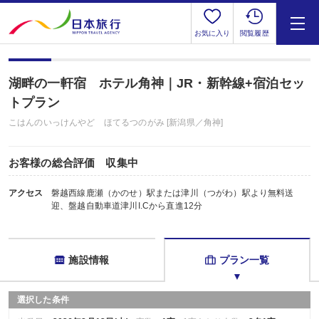
お気に入り
閲覧履歴
湖畔の一軒宿 ホテル角神｜JR・新幹線+宿泊セッ
トプラン
こはんのいっけんやど ほてるつのがみ [新潟県／角神]
お客様の総合評価 収集中
アクセス
磐越西線鹿瀬（かのせ）駅または津川（つがわ）駅より無料送
迎、盤越自動車道津川I.Cから直進12分
施設情報
プラン一覧
選択した条件