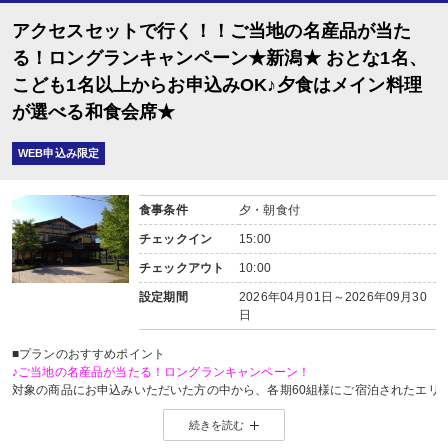
アクセスセットで行く！！ご当地の名産品が当た
る！ロングランキャンペーン★新潟★ おとな1名、
こども1名以上からお申込みOK♪夕食はメイン料理
が選べる和食会席★
WEB申込み限定
食事条件
夕・朝食付
チェックイン
15:00
チェックアウト
10:00
設定期間
2026年04月01日～2026年09月30
日
■プランのおすすめポイント
♪ご当地の名産品が当たる！ロングランキャンペーン！
対象の商品にお申込みいただいた方の中から、各期60組様にご宿泊されたエリ
※当選した方には各期終了後の翌月中旬頃にメールにてご連絡いたします。
続きを読む
当選した場合は、ご当地名産品発送のため、お客様の氏名・住所・電話番号
ご当地名産品発送以外の目的では使用いたしません。