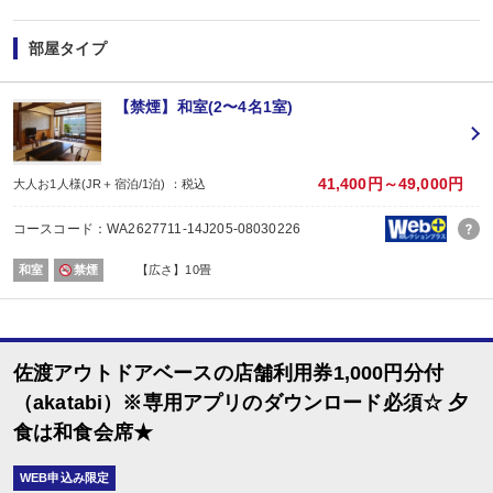
【両津港～お宿間 送迎のご案内 ※両津港到着時連絡】
両津港からお宿までは送迎がございます。
（15:00～／両津港到着時連絡）
部屋タイプ
※時刻は予告なく変更となる場合がございます。
※ご希望のお客様は、両津港到着下船後にお客様自身で宿泊施設にご連絡くだ
■夕食
【禁煙】和室(2〜4名1室)
場所:
その他（お部屋（2～3名）又は個室食事処（4名～））
内容:
和食会席
41,400円～49,000円
大人お1人様(JR＋宿泊/1泊) ：税込
■朝食
場所:
コースコード：WA2627711-14J205-08030226
宴会場
内容:
和室
禁煙
【広さ】10畳
和食
佐渡アウトドアベースの店舗利用券1,000円分付
（akatabi）※専用アプリのダウンロード必須☆ 夕
食は和食会席★
WEB申込み限定