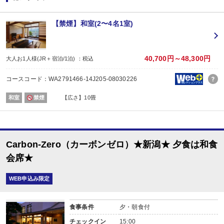
【両津港～お宿間 送迎のご案内 ※両津港到着時連絡】
両津港からお宿までは送迎がございます。
（15:00～／両津港到着時連絡）
【禁煙】和室(2〜4名1室)
※時刻は予告なく変更となる場合がございます。
※ご希望のお客様は、両津港到着下船後にお客様自身で宿泊施設にご連絡くだ
■夕食
場所:
40,700円～48,300円
大人お1人様(JR＋宿泊/1泊) ：税込
その他（お部屋（2～3名）又は個室食事処（4名～））
内容:
コースコード：WA2791466-14J205-08030226
和食会席
■朝食
和室
禁煙
【広さ】10畳
場所:
宴会場
内容:
和食
Carbon-Zero（カーボンゼロ）★新潟★ 夕食は和食
会席★
WEB申込み限定
食事条件
夕・朝食付
チェックイン
15:00