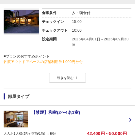
食事条件
夕・朝食付
チェックイン
15:00
チェックアウト
10:00
設定期間
2026年04月01日～2026年09月30
日
■プランのおすすめポイント
佐渡アウトドアベースの店舗利用券1,000円分付
※特典のご利用にはスマートフォンなどのモバイル機器が必要となります。
続きを読む
モバイル機器をお持ちでない方はお申し込み不可となります。
ご利用方法はこちらからご確認ください。→→
クーポン利用方法
旅行開始日前日よりお受け取りいただけ、旅行開始日よりご利用可能となりま
※クーポンの受け取り方法は、ご予約後マイページのプラン詳細にてご確認く
部屋タイプ
利用施設一覧はこちらからご確認ください。→→
ご利用可能店舗一覧
※特典内容は旅行代金に含まれます。（滞在中1回）
【禁煙】和室(2〜4名1室)
ご利用にならなかった場合でも返金・払い戻し等はございません。
【両津港～お宿間 送迎のご案内 ※両津港到着時連絡】
両津港からお宿までは送迎がございます。
（15:00～／両津港到着時連絡）
42,400円～50,000円
大人お1人様(JR＋宿泊/1泊) ：税込