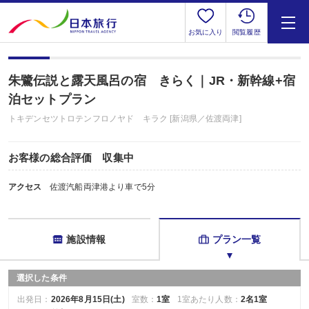
お気に入り
閲覧履歴
朱鷺伝説と露天風呂の宿 きらく｜JR・新幹線+宿
泊セットプラン
トキデンセツトロテンフロノヤド キラク [新潟県／佐渡両津]
お客様の総合評価 収集中
アクセス
佐渡汽船両津港より車で5分
施設情報
プラン一覧
選択した条件
出発日：
2026年8月15日(土)
室数：
1室
1室あたり人数：
2名1室