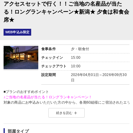
アクセスセットで行く！！ご当地の名産品が当た
る！ロングランキャンペーン★新潟★ 夕食は和食会
席★
WEB申込み限定
食事条件
夕・朝食付
チェックイン
15:00
チェックアウト
10:00
設定期間
2026年04月01日～2026年09月30
日
■プランのおすすめポイント
♪ご当地の名産品が当たる！ロングランキャンペーン！
対象の商品にお申込みいただいた方の中から、各期60組様にご宿泊されたエリ
※当選した方には各期終了後の翌月中旬頃にメールにてご連絡いたします。
続きを読む
当選した場合は、ご当地名産品発送のため、お客様の氏名・住所・電話番号
ご当地名産品発送以外の目的では使用いたしません。
※「＠nta.co.jp」よりメールをお送りいたしますので、ドメイン受信設定をさ
※
ご当地名産品キャンペーンサイト 詳しくはこちら
部屋タイプ