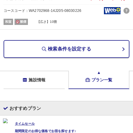
※時刻は予告なく変更となる場合がございます。
※ご希望のお客様は、両津港到着下船後にお客様自身で宿泊施設にご連絡くだ
コースコード：WA2702968-14J205-08030226
■夕食
場所:
和室
禁煙
【広さ】10畳
その他（お部屋（2～3名）又は個室食事処（4名～））
内容:
【時間】17：30～、又は19：30～ ※選択不可
■朝食
場所:
検索条件を設定する
宴会場
内容:
【時間】7：00～、又は8：00～ ※選択不可
施設情報
プラン一覧
おすすめプラン
タイムセール
期間限定のお得な価格でお宿を探せます♪