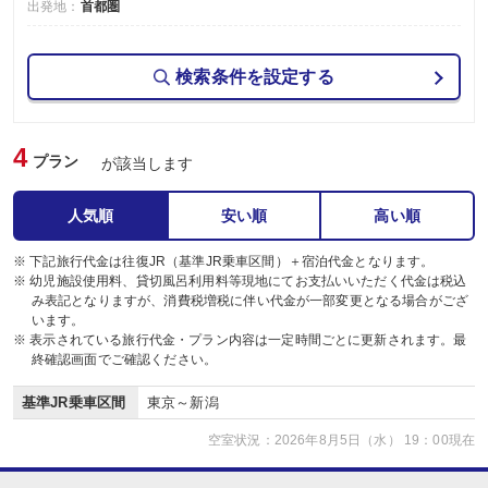
出発地：
首都圏
検索条件を設定する
4
プラン
が該当します
人気順
安い順
高い順
※ 下記旅行代金は往復JR（基準JR乗車区間）＋宿泊代金となります。
※ 幼児施設使用料、貸切風呂利用料等現地にてお支払いいただく代金は税込
み表記となりますが、消費税増税に伴い代金が一部変更となる場合がござ
います。
※ 表示されている旅行代金・プラン内容は一定時間ごとに更新されます。最
終確認画面でご確認ください。
基準JR乗車区間
東京～新潟
空室状況：2026年8月5日（水） 19：00現在