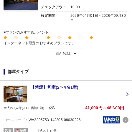
チェックアウト
10:00
設定期間
2026年04月01日～2026年09月30
日
■プランのおすすめポイント
◆ ◇ ◆ ◇ ◆ ◇ ◆ ◇ ◆
インターネット限定のおすすめプランです。
※店頭・電話・メールでのお問合せや申込みは出来ません。
続きを読む
◆ ◇ ◆ ◇ ◆ ◇ ◆ ◇ ◆
【両津港～お宿間 送迎のご案内 ※両津港到着時連絡】
両津港からお宿までは送迎がございます。
（15:00～／両津港到着時連絡）
部屋タイプ
※時刻は予告なく変更となる場合がございます。
※ご希望のお客様は、両津港到着下船後にお客様自身で宿泊施設にご連絡くだ
■夕食
【禁煙】和室(2〜4名1室)
場所:
その他（お部屋（2～3名）又は個室食事処（4名～））
内容:
【時間】17：30～、又は19：30～ ※選択不可
41,000円～48,600円
大人お1人様(JR＋宿泊/1泊) ：税込
■朝食
場所:
コースコード：WA2805753-14J205-08030226
宴会場
内容:
和室
禁煙
【広さ】10畳