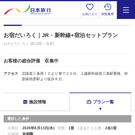
お気に入り
閲覧履歴
お宿だいろく｜JR・新幹線+宿泊セットプラン
おやどだいろく [新潟県／弥彦]
お客様の総合評価 収集中
アクセス
北陸道三条燕ＩＣより車で２０分。上越新幹線燕三条駅乗換、弥
彦線弥彦駅より徒歩８分。
施設情報
プラン一覧
選択した条件
出発日：
2026年8月13日(木)
室数：
1室
1室あたり人数：
2名1室
出発地：
首都圏