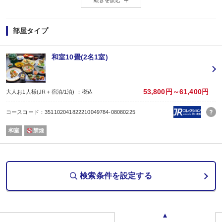
・レイトチェックアウト（通常10時 → 11時）でのんびり朝時間
◆当館のご滞在は、嬉しい“オールインクルーシブスタイル”。
館内でのひとときを、すべて料金内でお楽しみいただけます。
・ウェルカム饅頭でほっと一息。
部屋タイプ
・お風呂上がりには、ポッキンアイスの湯上がりサービスをご用意。
・ラウンジサービス
チェックインから21:00まで、生ビールを含むアルコール類とおつまみをお
和室10畳(2名1室)
また、コーヒーやジュースなどのソフトドリンクは24時間いつでもご利用い
・ご夕食時飲み放題
ソフトドリンクはもちろん、ビール・ワイン・地酒20種などのアルコール類
◆お風呂
53,800円～61,400円
大人お1人様(JR＋宿泊/1泊) ：税込
【弥彦湯神社温泉】の湯は、肌の角質をやさしく落とす“美肌の湯”。
疲れた体に温泉成分がじんわりと染みわたり、一日の疲れを癒してくれます。
コースコード：351102041822210049784-08080225
館内は畳敷きのため、湯上がりでも足元が冷えにくく、そのまま快適にお部屋
＜無料貸切露天風呂のご案内＞
和室
禁煙
弥彦の街並みを望む、檜の樽型露天風呂をご利用いただけます。
夜には湯面がライトアップされ、飴色に輝く湯と暮れゆくあかね空が幻想的な
◆お食事
夕食は、新潟の海の幸を中心とした京風会席料理。
旬の味覚を盛り込み、上品な味付けと繊細な盛り付けで、
検索条件を設定する
目にも舌にもご満足いただける内容となっております。
ゆったりとした空間で、ご夕食を心ゆくまでお楽しみください。
夕食は食事会場にてご用意いたします。
お食事中はアルコールを含むドリンクが飲み放題。
ゆったりとした空間で、ご夕食を心ゆくまでお楽しみください。