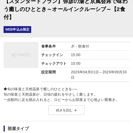
【スタンダードプラン】弥彦の湯と京風会席で味わ
う癒しのひととき～オールインクルーシブ～【2食
付】
WEB申込み限定
食事条件
夕・朝食付
チェックイン
15:00
チェックアウト
10:00
設定期間
2026年04月01日～2026年09月30
日
◆旬の味覚と天然温泉で癒しのひとときを──
旬の味覚と天然温泉が、日頃の疲れをやさしく癒します。
一歩館内に足を踏み入れると、ロビーからお部屋まで心地よい畳敷き。
長旅で疲れた足に、畳の感触がやわらかく伝わります。
続きを読む
◆当館のご滞在は、嬉しい“オールインクルーシブスタイル”。
館内でのひとときを、すべて料金内でお楽しみいただけます。
部屋タイプ
・ウェルカム饅頭でほっと一息。