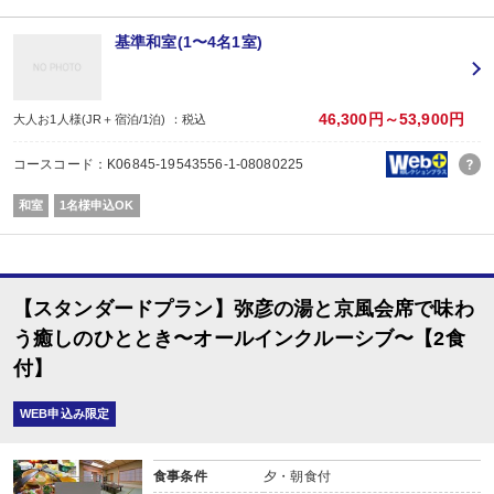
・お風呂上がりにはポッキンアイスの湯上がりサービスをご用意。
・ラウンジおよびお食事時にはドリンク飲み放題。
基準和室(1〜4名1室)
アルコール類はご夕食時は飲み放題、ラウンジでの提供は21:00まで。
ソフトドリンクは朝・昼・夜を通して、24時間いつでもお楽しみいただけま
◆お風呂
46,300円～53,900円
大人お1人様(JR＋宿泊/1泊) ：税込
【弥彦湯神社温泉】の湯は、肌の角質をやさしく落とす“美肌の湯”。
疲れた体に温泉成分がじんわりと染みわたり、一日の疲れを癒してくれます。
コースコード：K06845-19543556-1-08080225
館内は畳敷きのため、湯上がりでも足元が冷えにくく、そのまま快適にお部屋
和室
1名様申込OK
＜無料貸切露天風呂のご案内＞
弥彦の街並みを望む、檜の樽型露天風呂をご利用いただけます。
夜には湯面がライトアップされ、飴色に輝く湯と暮れゆくあかね空が幻想的な
◆お食事
【スタンダードプラン】弥彦の湯と京風会席で味わ
夕食は、新潟の海の幸を中心とした京風会席料理。
旬の味覚を盛り込み、上品な味付けと繊細な盛り付けで、
う癒しのひととき〜オールインクルーシブ〜【2食
目にも舌にもご満足いただける内容となっております。
付】
夕食は食事会場にてご用意いたします。
お食事中はアルコールを含むドリンクが飲み放題。
WEB申込み限定
ゆったりとした空間で、ご夕食を心ゆくまでお楽しみください。
朝食も食事会場にて、心にも体にも優しい和定食をご用意しております。
食事条件
夕・朝食付
自家製の干物はお客様ご自身で焼きながらお召し上がりいただけますので、焼