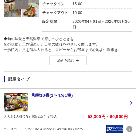
チェックイン
15:00
「普段は少食なのに、旅行に来ると朝ごはんはついしっかり食べてしまう」
そんな声も多い、評判の朝食です。旅の一日の始まりを美味しく迎えましょう
チェックアウト
10:00
設定期間
2026年04月01日～2026年09月30
日
◆旬の味覚と天然温泉で癒しのひとときを──
旬の味覚と天然温泉が、日頃の疲れをやさしく癒します。
一歩館内に足を踏み入れると、ロビーからお部屋まで心地よい畳敷き。
長旅で疲れた足に、畳の感触がやわらかく伝わります。
続きを読む
◆当館のご滞在は、嬉しい“オールインクルーシブスタイル”。
館内でのひとときを、すべて料金内でお楽しみいただけます。
・ウェルカム饅頭でほっと一息。
・お風呂上がりには、ポッキンアイスの湯上がりサービスをご用意。
部屋タイプ
・ラウンジサービス
チェックインから21:00まで、生ビールを含むアルコール類とおつまみをお
また、コーヒーやジュースなどのソフトドリンクは24時間いつでもご利用い
和室10畳(1〜4名1室)
・ご夕食時飲み放題
ソフトドリンクはもちろん、ビール・ワイン・地酒20種などのアルコール類
◆お風呂
【弥彦湯神社温泉】の湯は、肌の角質をやさしく落とす“美肌の湯”。
53,300円～60,900円
大人お1人様(JR＋宿泊/1泊) ：税込
疲れた体に温泉成分がじんわりと染みわたり、一日の疲れを癒してくれます。
館内は畳敷きのため、湯上がりでも足元が冷えにくく、そのまま快適にお部屋
コースコード：351102041822200049784-08080225
＜無料貸切露天風呂のご案内＞