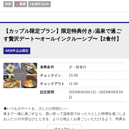
弥彦の街並みを望む、檜の樽型露天風呂をご利用いただけます。
和室
禁煙
1名様申込OK
夜には湯面がライトアップされ、飴色に輝く湯と暮れゆくあかね空が幻想的な
◆お食事
夕食は、新潟の海の幸を中心とした京風会席料理。
旬の味覚を盛り込み、上品な味付けと繊細な盛り付けで、
目にも舌にもご満足いただける内容となっております。
【カップル限定プラン】限定特典付き♪温泉で過ご
夕食は食事会場にてご用意いたします。
お食事中はアルコールを含むドリンクが飲み放題。
す贅沢デート〜オールインクルーシブ〜【2食付】
ゆったりとした空間で、ご夕食を心ゆくまでお楽しみください。
朝食も食事会場にて、心にも体にも優しい和定食をご用意しております。
WEB申込み限定
自家製の干物はお客様ご自身で焼きながらお召し上がりいただけますので、焼
「普段は少食なのに、旅行に来ると朝ごはんはついしっかり食べてしまう」
そんな声も多い、評判の朝食です。旅の一日の始まりを美味しく迎えましょう
食事条件
夕・朝食付
チェックイン
15:00
チェックアウト
11:00
設定期間
2026年04月01日～2026年09月30
日
◆いつものデートを、少しだけ特別に──
夜まで一緒に過ごすなら、思い切って温泉宿でゆったりとした時間を過ごしま
おふたりの大切なひとときを、より心地よくお過ごしいただけるよう、特典を
【宿泊特典】
続きを読む