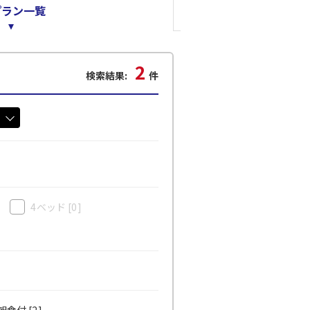
プラン一覧
2
検索結果:
件
4ベッド
[0]
食付 [2]