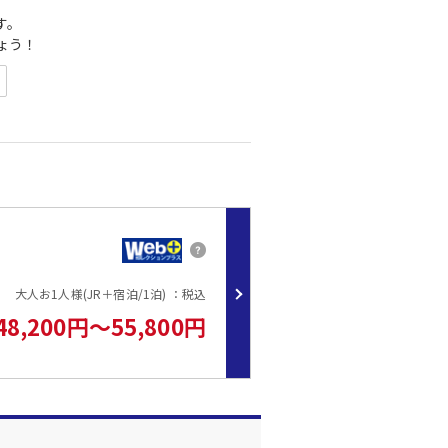
す。
ょう！
ます。
ます。
になる場合がございます。
大人お1人様(JR＋宿泊/1泊) ：税込
はAM5:00～PM24:00迄までお入りいただけます。
だけます。
48,200円～55,800円
ぜひご利用ください。
だけますようよろしくお願いいたします。