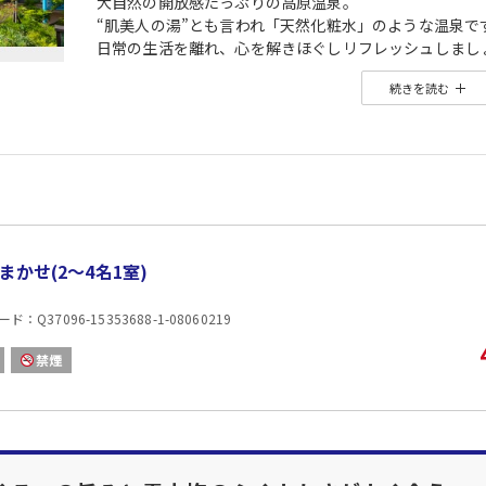
大自然の開放感たっぷりの高原温泉。
“肌美人の湯”とも言われ「天然化粧水」のような温泉で
日常の生活を離れ、心を解きほぐしリフレッシュしまし
続きを読む
■夕食
ご夕食には和洋折衷の会席料理でご用意しております。
お子様にはオードブル・スープ・デザートをご用意して
■朝食
和洋のバイキングをレストランでお召しあがりいただき
地元料理を豊富にご用意しております。
※日によって(宿泊者様が少ない場合)、セットメニュー
まかせ(2〜4名1室)
■源泉かけ流し温泉
：Q37096-15353688-1-08060219
湯処・内湯(楽々の湯、石割の湯)・湯処・大浴場(有縁の湯)
中庭野天風呂など含めて合計5つの浴場をお楽しみいた
禁煙
■送迎について
「妙高高原駅」より無料送迎バスも運行しております。
お一人様から承っております。
★利用時間:8:00-17:00
★送迎バスのご予約は、早めに当ホテルまでご連絡いた