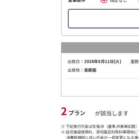
食事条件
出発日：
2026年8月11日(火)
室数
出発地：
首都圏
2
プラン
が該当します
※ 下記旅行代金は往復JR（基準JR乗車区間
※ 幼児施設使用料、貸切風呂利用料等現地
消費税増税に伴い代金が一部変更となる場