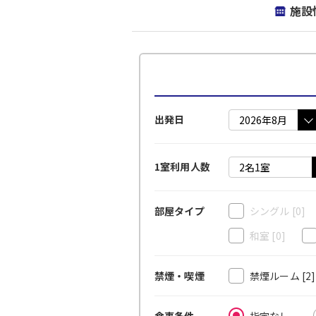
施設
出発日
1室利用人数
シングル
[0]
部屋タイプ
和室
[0]
禁煙ルーム
[2
禁煙・喫煙
指定なし