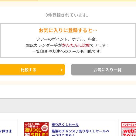
■周辺情報
0
件登録されています。
コンビニまで車で約5分(国道沿いのセブン)
温泉街 徒歩2分(食堂有)
足湯まで徒歩3分 ※当ホテル内にも足湯あり
お気に入りに登録すると…
海まで高速約40分
ツアーのポイント、ホテル、料金、
善光寺まで高速約45分
空席カレンダー等が
かんたんに比較
できます！
一覧印刷や友達へのメールも可能です。
■客室について
※客室画像は一例です。
ご案内するお部屋は画像のタイプとは限りません。
比較する
お気に入り一覧
■お申込みついて
※当プランは、おとなの方のみお申込みとなり、こども
※冬季期間の駐車場利用について※
12月20日～3月31日の期間は、
公共駐車場・ホテル内駐車場をご利用のお客様は別途1,
2WD（二輪駆動）の車でお越しの方は、スタッドレス
売り尽くしセール
を探せま
最後のチャンス♪売り尽くしセールペ
ージはこちら！