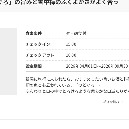
ぐろ」の旨みと雪中梅のふくよかさがよく合う
■お車でお越しの場合
妙高高原駅より車で10分、妙高高原ICより車で10分
駐車場 有り 60台 無料
食事条件
夕・朝食付
■周辺情報
コンビニまで車で約5分(国道沿いのセブン)
チェックイン
15:00
温泉街 徒歩2分(食堂有)
足湯まで徒歩3分 ※当ホテル内にも足湯あり
チェックアウト
10:00
海まで高速約40分
善光寺まで高速約45分
設定期間
2026年04月01日～2026年09月3
■客室について
新潟に旅行に来られたら、おすすめしたい旨いお酒と料
※客室画像は一例です。
幻の魚とも云われている、「のどぐろ」。
ご案内するお部屋は画像のタイプとは限りません。
ふんわりと口の中でとろけるような柔らかな口当たりが
お酒との料理に最高です!
続きを読む
お薦めのお酒は麹に拘った少し甘みのある「雪中梅」！
※冬季期間の駐車場利用について※
全国的にも名酒でここならではのお酒です。
12月20日～3月31日の期間は、
是非、お味わいください。
公共駐車場・ホテル内駐車場をご利用のお客様は別途1,
現地にてお支払いいただきます。
■夕食