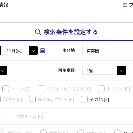
情報
検索条件を設定する
出発地
利用室数
ツイン
[0]
ダブル・セミダブル
[0]
トリプル
[0]
和洋室
[0]
露天風呂付客室
[0]
その他
[2]
]
喫煙ルーム
[0]
食事なし [0]
朝食付 [0]
夕食付 [0]
夕・朝