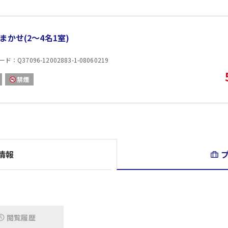
2WD（二輪駆動）の車でお越しの方は、スタッドレス
ご夕食には和洋折衷の会席料理でご用意しております。
お子様にはオードブル・スープ・デザートをご用意して
まかせ(2〜4名1室)
■朝食
和洋のバイキングをレストランでお召しあがりいただき
：Q37096-12002883-1-08060219
地元料理を豊富にご用意しております。
※日によって(宿泊者様が少ない場合)、セットメニュー
禁煙
■源泉かけ流し温泉
湯処・内湯(楽々の湯、石割の湯)・湯処・大浴場(有縁の湯)
中庭野天風呂など含めて合計5つの浴場をお楽しみいた
■送迎について
「妙高高原駅」より無料送迎バスも運行しております。
情報
お一人様から承っております。
★利用時間:8:00-17:00
★送迎バスのご予約は、早めに当ホテルまでご連絡いた
■お車でお越しの場合
妙高高原駅より車で10分、妙高高原ICより車で10分
閲覧履歴
駐車場 有り 60台 無料