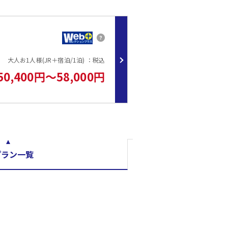
着用の場合もチェーンをお持ちください。
ます。
ます。
大人お1人様(JR＋宿泊/1泊) ：税込
になる場合がございます。
50,400円～58,000円
はAM5:00～PM24:00迄までお入りいただけます。
だけます。
ぜひご利用ください。
プラン一覧
だけますようよろしくお願いいたします。
。国道18号線の信号「豊橋」より左上に曲がって、赤倉温泉街中心部より