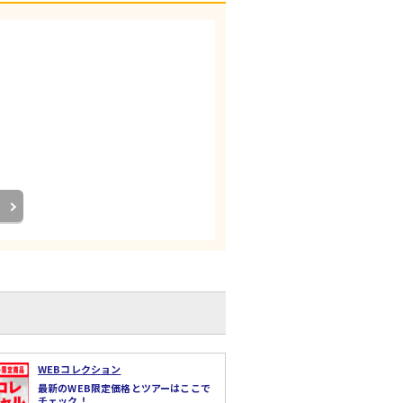
はお申込みいただけません。
000円（込）頂戴いたします。
着用の場合もチェーンをお持ちください。
WEBコレクション
最新のWEB限定価格とツアーはここで
チェック！