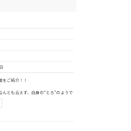
。国道18号線の信号「豊橋」より左上に曲がって、赤倉温泉街中心部より
0日
理をご紹介！！
なんとも云えず、白身の“とろ”のようです。
000円（込）頂戴いたします。