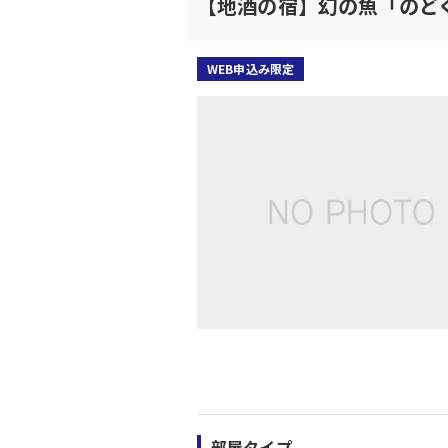
【地酒の宿】幻の魚「のど
WEB申込み限定
部屋タイプ